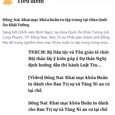
Tiêu điểm
Đồng Nai: Khai mạc Khóa huân tu tập trung tại chùa Quốc
Ân Khải Tường
Sáng 6/8 (24/6 năm Bính Ngọ), tại chùa Quốc Ân Khải Tường (xã
Long Phước, TP. Đồng Nai), Ban Trị sự Phật giáo thành phố Đồng
Nai đã trang nghiêm khai mạc Khóa huân tu tập trung trong mùa
An cư kiết hạ Phật lịch 2570 dành cho chư Tăng hành giả an cư tại
TP.HCM: Bộ Dân tộc và Tôn giáo tổ chức
chỗ khu vực VII, VIII và trường hạ chùa Quốc Ân Khải Tường.
Hội thảo lấy ý kiến góp ý Dự thảo Nghị
định hướng dẫn thi hành Luật Tín
ngưỡng, tôn giáo
[Video] Đồng Nai: Khai mạc khóa Huân
tu dành cho Ban Trị sự và Tăng Ni an cư
tại chỗ
Đồng Nai: Khai mạc khóa Huân tu dành
cho Ban Trị sự và Tăng Ni an cư tại chỗ