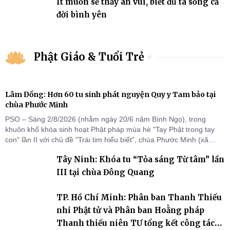
Ít muốn sẽ thấy an vui, biết đủ ta sống cả
đời bình yên
Phật Giáo & Tuổi Trẻ
Lâm Đồng: Hơn 60 tu sinh phát nguyện Quy y Tam bảo tại
chùa Phước Minh
PSO – Sáng 2/8/2026 (nhằm ngày 20/6 năm Bính Ngọ), trong
khuôn khổ khóa sinh hoạt Phật pháp mùa hè "Tay Phật trong tay
con" lần II với chủ đề "Trái tim hiểu biết", chùa Phước Minh (xã
Hàm Kiệm) đã trang nghiêm tổ chức lễ phát nguyện quy y Tam bảo
Tây Ninh: Khóa tu “Tỏa sáng Từ tâm” lần
cho hơn 60 tu sinh.
III tại chùa Đông Quang
TP. Hồ Chí Minh: Phân ban Thanh Thiếu
nhi Phật tử và Phân ban Hoằng pháp
Thanh thiếu niên TƯ tổng kết công tác