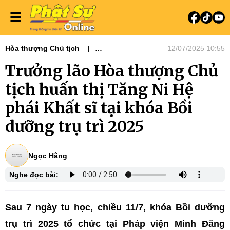
Hòa thượng Chủ tịch
12/07/2025 10:55
Tin tức - Phật sự
Phật sự miền Đông
Trưởng lão Hòa thượng Chủ
Phật sự TƯGH
Nổi bật
Tiêu điểm
tịch huấn thị Tăng Ni Hệ
phái Khất sĩ tại khóa Bồi
dưỡng trụ trì 2025
Ngọc Hằng
Nghe đọc bài:
Sau 7 ngày tu học, chiều 11/7, khóa Bồi dưỡng
trụ trì 2025 tổ chức tại Pháp viện Minh Đăng