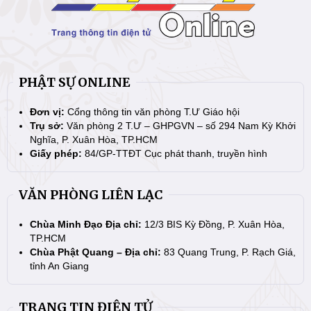
PHẬT SỰ ONLINE
Đơn vị:
Cổng thông tin văn phòng T.Ư Giáo hội
Trụ sở:
Văn phòng 2 T.Ư – GHPGVN – số 294 Nam Kỳ Khởi
Nghĩa, P. Xuân Hòa, TP.HCM
Giấy phép:
84/GP-TTĐT Cục phát thanh, truyền hình
VĂN PHÒNG LIÊN LẠC
Chùa Minh Đạo Địa chỉ:
12/3 BIS Kỳ Đồng, P. Xuân Hòa,
TP.HCM
Chùa Phật Quang – Địa chỉ:
83 Quang Trung, P. Rạch Giá,
tỉnh An Giang
TRANG TIN ĐIỆN TỬ