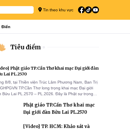
Tin theo khu vực
 Điển
Tiêu điểm
ideo] Phật giáo TP.Cần Thơ khai mạc Đại giới đàn
u Lai PL.2570
ng 8/8, tại Thiền viện Trúc Lâm Phương Nam, Ban Trị
 GHPGVN TP.Cần Thơ long trọng khai mạc Đại giới
n Bửu Lai PL.2570 – PL.2026. Đây là Phật sự trọng
 đầu tiên được Ban Trị sự triển khai sau thành công
Phật giáo TP.Cần Thơ khai mạc
 Đại hội Phật giáo thành phố lần thứ I, thể hiện sự
n tâm đối với công tác truyền giới, đào tạo Tăng tài
Đại giới đàn Bửu Lai PL.2570
 tiếp nối mạng mạch Tăng-g
[Video] TP. HCM: Khảo sát và