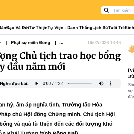
Bản
Đạo Và Đời
Từ Thiện
Tự Viện - Danh Thắng
Lịch Sử
Tuổi Trẻ
Kinh
ự
Phật sự miền Đông
19/02/2026 18:46
ợng Chủ tịch trao học bổng
ày đầu năm mới
[V
Bử
Nghe đọc bài:
Sá
sự
đà
đại
n hỷ, ấm áp nghĩa tình, Trưởng lão Hòa
của
háp chủ Hội đồng Chứng minh, Chủ tịch Hội
qua
và
bổng và quà từ thiện đến các đối tượng khó
 Ân Khải Tường (tỉnh Đồng Nai).