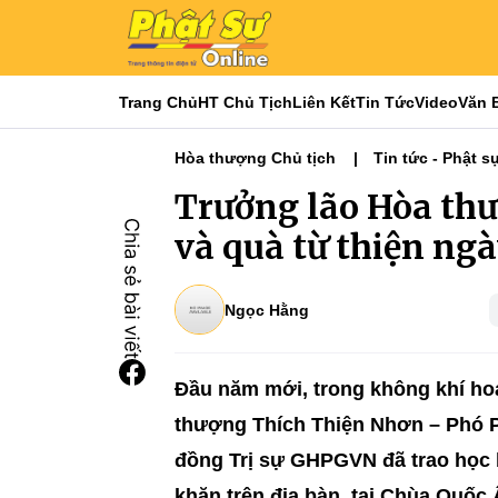
Trang Chủ
HT Chủ Tịch
Liên Kết
Tin Tức
Video
Văn 
Hòa thượng Chủ tịch
Tin tức - Phật s
Phật sự TƯGH
Nổi bật
Tiêu điểm
Trưởng lão Hòa thư
và quà từ thiện ng
Ngọc Hằng
Đầu năm mới, trong không khí hoa
thượng Thích Thiện Nhơn – Phó P
đồng Trị sự GHPGVN đã trao học 
khăn trên địa bàn, tại Chùa Quốc