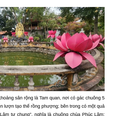
 khoảng sân rộng là Tam quan, nơi có gác chuông 5
ốn lượn tạo thế rồng phượng; bên trong có một quả
Lâm tự chung”, nghĩa là chuông chùa Phúc Lâm;