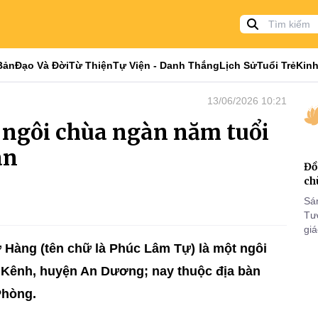
Bản
Đạo Và Đời
Từ Thiện
Tự Viện - Danh Thắng
Lịch Sử
Tuổi Trẻ
Kinh
13/06/2026 10:21
 ngôi chùa ngàn năm tuổi
an
Đồ
ch
Sá
Tư
gi
Khó
 Hàng (tên chữ là Phúc Lâm Tự) là một ngôi
25
 Kênh, huyện An Dương; nay thuộc địa bàn
VI
Phòng.