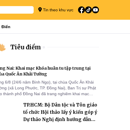
Tin theo khu vực
 Điển
Tiêu điểm
ng Nai: Khai mạc Khóa huân tu tập trung tại
ùa Quốc Ân Khải Tường
ng 6/8 (24/6 năm Bính Ngọ), tại chùa Quốc Ân Khải
ờng (xã Long Phước, TP. Đồng Nai), Ban Trị sự Phật
áo thành phố Đồng Nai đã trang nghiêm khai mạc
a huân tu tập trung trong mùa An cư kiết hạ Phật lịch
TP.HCM: Bộ Dân tộc và Tôn giáo
70 dành cho chư Tăng hành giả an cư tại chỗ khu vực
I, VIII và trường hạ chùa Quốc Ân Khải Tường.
tổ chức Hội thảo lấy ý kiến góp ý
Dự thảo Nghị định hướng dẫn
thi hành Luật Tín ngưỡng, tôn