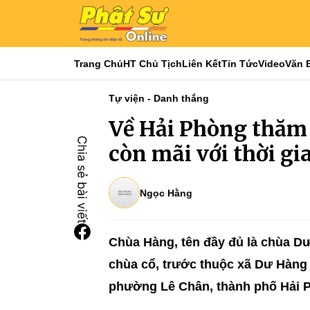
Trang Chủ
HT Chủ Tịch
Liên Kết
Tin Tức
Video
Văn 
Tự viện - Danh thắng
Về Hải Phòng thăm
còn mãi với thời gi
Ngọc Hằng
Chùa Hàng, tên đầy đủ là chùa Dư
chùa cổ, trước thuộc xã Dư Hàng
phường Lê Chân, thành phố Hải 