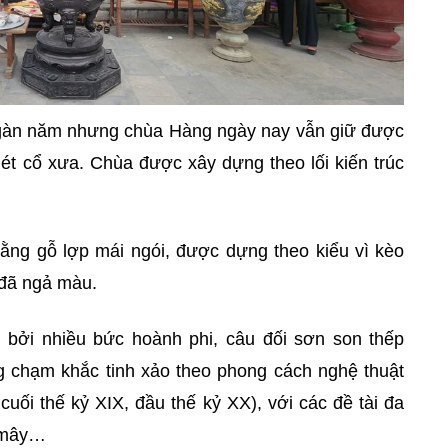
ngàn năm nhưng chùa Hàng ngày nay vẫn giữ được
t cổ xưa. Chùa được xây dựng theo lối kiến trúc
bằng gỗ lợp mái ngói, được dựng theo kiểu vì kèo
 đã ngả màu.
rí bởi nhiều bức hoành phi, câu đối sơn son thếp
 chạm khắc tinh xảo theo phong cách nghệ thuật
uối thế kỷ XIX, đầu thế kỷ XX), với các đề tài đa
g mây…