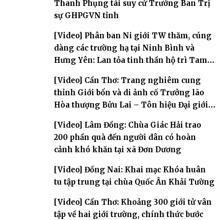
Thanh Phụng tái suy cử Trưởng Ban Trị
sự GHPGVN tỉnh
[Video] Phân ban Ni giới TW thăm, cúng
dàng các trường hạ tại Ninh Bình và
Hưng Yên: Lan tỏa tinh thần hộ trì Tam
bảo
[Video] Cần Thơ: Trang nghiêm cung
thỉnh Giới bổn và di ảnh cố Trưởng lão
Hòa thượng Bửu Lai – Tôn hiệu Đại giới
đàn – về hai giới trường
[Video] Lâm Đồng: Chùa Giác Hải trao
200 phần quà đến người dân có hoàn
cảnh khó khăn tại xã Đơn Dương
[Video] Đồng Nai: Khai mạc Khóa huân
tu tập trung tại chùa Quốc Ân Khải Tường
[Video] Cần Thơ: Khoảng 300 giới tử vân
tập về hai giới trường, chính thức bước