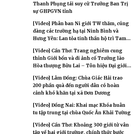
Thanh Phụng tái suy cử Trưởng Ban Trị
sự GHPGVN tỉnh
[Video] Phân ban Ni giới TW thăm, cúng
dàng các trường hạ tại Ninh Bình và
Hưng Yên: Lan tỏa tinh thần hộ trì Tam
bảo
[Video] Cần Thơ: Trang nghiêm cung
thỉnh Giới bổn và di ảnh cố Trưởng lão
Hòa thượng Bửu Lai – Tôn hiệu Đại giới
đàn – về hai giới trường
[Video] Lâm Đồng: Chùa Giác Hải trao
200 phần quà đến người dân có hoàn
cảnh khó khăn tại xã Đơn Dương
[Video] Đồng Nai: Khai mạc Khóa huân
tu tập trung tại chùa Quốc Ân Khải Tường
[Video] Cần Thơ: Khoảng 300 giới tử vân
tập về hai giới trường, chính thức bước