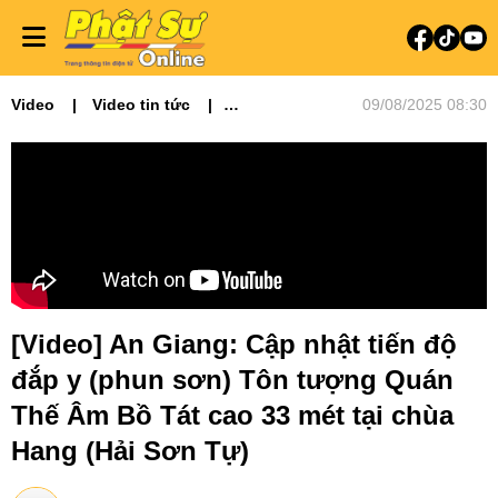
Video
Video tin tức
09/08/2025 08:30
Phật sự miền Tây
[Video] An Giang: Cập nhật tiến độ
đắp y (phun sơn) Tôn tượng Quán
Thế Âm Bồ Tát cao 33 mét tại chùa
Hang (Hải Sơn Tự)