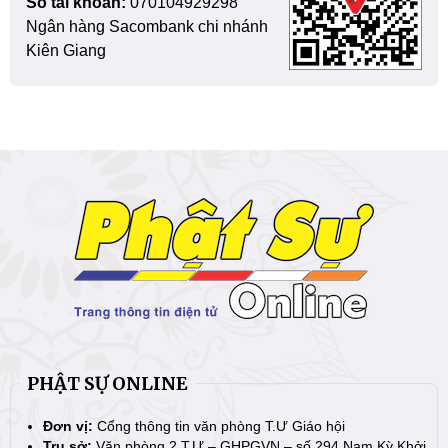
Số tài khoản:
070104929298
Ngân hàng Sacombank chi nhánh
Kiên Giang
PHẬT SỰ ONLINE
Đơn vị:
Cổng thông tin văn phòng T.Ư Giáo hội
Trụ sở:
Văn phòng 2 T.Ư – GHPGVN – số 294 Nam Kỳ Khởi