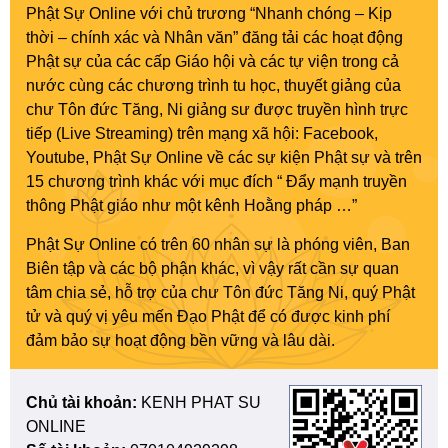
Phật Sự Online với chủ trương “Nhanh chóng – Kịp
thời – chính xác và Nhân văn” đăng tải các hoạt động
Phật sự của các cấp Giáo hội và các tự viện trong cả
nước cùng các chương trình tu học, thuyết giảng của
chư Tôn đức Tăng, Ni giảng sư được truyền hình trực
tiếp (Live Streaming) trên mạng xã hội: Facebook,
Youtube, Phật Sự Online về các sự kiện Phật sự và trên
15 chương trình khác với mục đích “ Đẩy mạnh truyền
thông Phật giáo như một kênh Hoằng pháp …”
Phật Sự Online có trên 60 nhân sự là phóng viên, Ban
Biên tập và các bộ phận khác, vì vậy rất cần sự quan
tâm chia sẻ, hỗ trợ của chư Tôn đức Tăng Ni, quý Phật
tử và quý vị yêu mến Đạo Phật để có được kinh phí
đảm bảo sự hoạt động bền vững và lâu dài.
Chủ tài khoản:
KENH PHAT SU
ONLINE