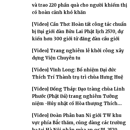
và trao 220 phần quà cho người khiếm thị
có hoàn cảnh khó khăn
[Video] Cần Thơ: Hoàn tất công tác chuẩn
bị Đại giới đàn Bửu Lai Phật lịch 2570, dự
kiến hơn 300 giới tử đăng đàn cầu giới
[Video] Trang nghiêm lễ khởi công xây
dựng Viện Chuyên tu
[Video] Vĩnh Long: Bổ nhiệm Đại đức
Thích Trí Thành trụ trì chùa Hưng Huệ
[Video] Đồng Tháp: Đạo tràng chùa Linh
Phước (Phật Đá) trang nghiêm Tưởng
niệm -Húy nhật cố Hòa thượng Thích
Nhuận Sanh lần thứ 11
[Video] Đoàn Phân ban Ni giới TW khu
vực phía Bắc thăm, cúng dàng các trường
hạ tại Hà Nội nhân mùa an cư PL.2570