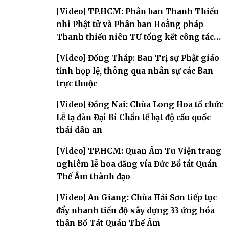
[Video] TP.HCM: Phân ban Thanh Thiếu
nhi Phật tử và Phân ban Hoằng pháp
Thanh thiếu niên TƯ tổng kết công tác
Phật sự nhiệm kỳ IX (2022 – 2027)
[Video] Đồng Tháp: Ban Trị sự Phật giáo
tỉnh họp lệ, thông qua nhân sự các Ban
trực thuộc
[Video] Đồng Nai: Chùa Long Hoa tổ chức
Lễ tạ đàn Đại Bi Chẩn tế bạt độ cầu quốc
thái dân an
[Video] TP.HCM: Quan Âm Tu Viện trang
nghiêm lễ hoa đăng vía Đức Bồ tát Quán
Thế Âm thành đạo
[Video] An Giang: Chùa Hải Sơn tiếp tục
đẩy nhanh tiến độ xây dựng 33 ứng hóa
thân Bồ Tát Quán Thế Âm