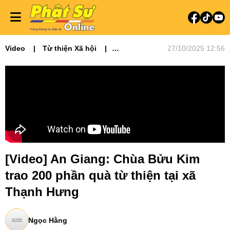
Video
Từ thiện Xã hội
27/10/2025 12:56
Video tin tức
Phật sự miền Tây
[Video] An Giang: Chùa Bửu Kim
trao 200 phần quà từ thiện tại xã
Thạnh Hưng
Ngọc Hằng