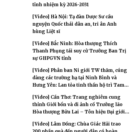
tỉnh nhiệm kỳ 2026-2031
[Video] Hà Nội: Tạ đàn Dược Sư cầu
nguyện Quốc thái dân an, tri ân Anh
hùng Liệt sĩ
[Video] Bắc Ninh: Hòa thượng Thích
Thanh Phụng tái suy cử Trưởng Ban Trị
sự GHPGVN tỉnh
[Video] Phân ban Ni giới TW thăm, cúng
dàng các trường hạ tại Ninh Bình và
Hưng Yên: Lan tỏa tinh thần hộ trì Tam
bảo
[Video] Cần Thơ: Trang nghiêm cung
thỉnh Giới bổn và di ảnh cố Trưởng lão
Hòa thượng Bửu Lai – Tôn hiệu Đại giới
đàn – về hai giới trường
[Video] Lâm Đồng: Chùa Giác Hải trao
200 phần quà đến người dân có hoàn