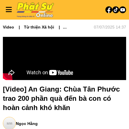
Video
Từ thiện Xã hội
07/07/2025 14:37
Video tin tức
Phật sự miền Tây
[Video] An Giang: Chùa Tân Phước
trao 200 phần quà đến bà con có
hoàn cảnh khó khăn
Ngọc Hằng