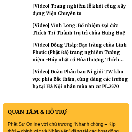
[Video] Trang nghiêm lễ khởi công xây
dựng Viện Chuyên tu
[Video] Vĩnh Long: Bổ nhiệm Đại đức
Thích Trí Thành trụ trì chùa Hưng Huệ
[Video] Đồng Tháp: Đạo tràng chùa Linh
Phước (Phật Đá) trang nghiêm Tưởng
niệm -Húy nhật cố Hòa thượng Thích
Nhuận Sanh lần thứ 11
[Video] Đoàn Phân ban Ni giới TW khu
vực phía Bắc thăm, cúng dàng các trường
hạ tại Hà Nội nhân mùa an cư PL.2570
QUAN TÂM & HỖ TRỢ
Phật Sự Online với chủ trương “Nhanh chóng – Kịp
thời – chính xác và Nhân văn” đăng tải các hoạt động