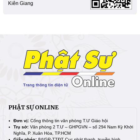
Kiên Giang
PHẬT SỰ ONLINE
Đơn vị:
Cổng thông tin văn phòng T.Ư Giáo hội
Trụ sở:
Văn phòng 2 T.Ư – GHPGVN – số 294 Nam Kỳ Khởi
Nghĩa, P. Xuân Hòa, TP.HCM
Giấy phép:
84/GP-TTĐT Cục phát thanh, truyền hình