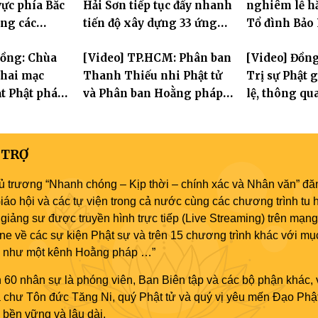
ực phía Bắc
Hải Sơn tiếp tục đẩy nhanh
nghiêm lễ hằ
ng các
tiến độ xây dựng 33 ứng
Tổ đình Bảo
 Hà Nội nhân
hóa thân Bồ Tát Quán Thế
Đồng: Chùa
[Video] TP.HCM: Phân ban
[Video] Đồn
2570
Âm
hai mạc
Thanh Thiếu nhi Phật tử
Trị sự Phật 
t Phật pháp
và Phân ban Hoằng pháp
lệ, thông qu
Phật trong
Thanh thiếu niên TƯ tổng
Ban trực thu
kết công tác Phật sự nhiệm
kỳ IX (2022 – 2027)
 TRỢ
ủ trương “Nhanh chóng – Kịp thời – chính xác và Nhân văn” đăn
áo hội và các tự viện trong cả nước cùng các chương trình tu h
giảng sư được truyền hình trực tiếp (Live Streaming) trên mạng
ne về các sự kiện Phật sự và trên 15 chương trình khác với mụ
áo như một kênh Hoằng pháp …”
 60 nhân sự là phóng viên, Ban Biên tập và các bộ phận khác, 
ủa chư Tôn đức Tăng Ni, quý Phật tử và quý vị yêu mến Đạo Phậ
bền vững và lâu dài.