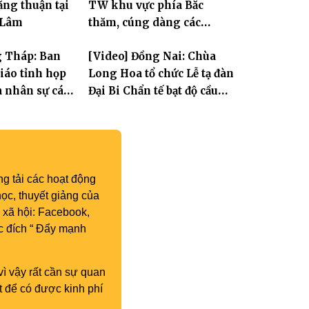
ng thuận tại
TW khu vực phía Bắc
 Lâm
thăm, cúng dàng các
trường hạ thuộc tỉnh Hưng
g Tháp: Ban
[Video] Đồng Nai: Chùa
Yên và thành phố Hải
giáo tỉnh họp
Long Hoa tổ chức Lễ tạ đàn
Phòng
a nhân sự các
Đại Bi Chẩn tế bạt độ cầu
ộc
quốc thái dân an
g tải các hoạt động
ọc, thuyết giảng của
 xã hội: Facebook,
c đích “ Đẩy mạnh
vì vậy rất cần sự quan
t để có được kinh phí