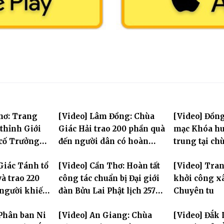
hơ: Trang
[Video] Lâm Đồng: Chùa
[Video] Đồng
thỉnh Giới
Giác Hải trao 200 phần quà
mạc Khóa hu
 cố Trưởng
đến người dân có hoàn
trung tại ch
g Bửu Lai –
cảnh khó khăn tại xã Đơn
Khải Tường
Giác Tánh tổ
[Video] Cần Thơ: Hoàn tất
[Video] Tra
iới đàn – về
Dương
à trao 220
công tác chuẩn bị Đại giới
khởi công x
ng
 người khiếm
đàn Bửu Lai Phật lịch 2570,
Chuyên tu
ảnh khó khăn
dự kiến hơn 300 giới tử
Phân ban Ni
[Video] An Giang: Chùa
[Video] Đắk 
đăng đàn cầu giới