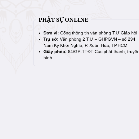
PHẬT SỰ ONLINE
Đơn vị:
Cổng thông tin văn phòng T.Ư Giáo hội
Trụ sở:
Văn phòng 2 T.Ư – GHPGVN – số 294
Nam Kỳ Khởi Nghĩa, P. Xuân Hòa, TP.HCM
Giấy phép:
84/GP-TTĐT Cục phát thanh, truyề
hình