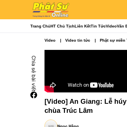
Trang Chủ
HT Chủ Tịch
Liên Kết
Tin Tức
Video
Văn 
Video
Video tin tức
Phật sự miền
[Video] An Giang: Lễ húy
chùa Trúc Lâm
Ngọc Hằng