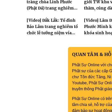
tràng chùa Linh Phước
giới TW khu v
(Phật Đá) trang nghiêm
thăm, cúng dà
Tưởng niệm -Húy nhật cố
trường hạ tại
[Video] Đắk Lắk: Tổ đình
[Video] Lâm 
Hòa thượng Thích Nhuận
mùa an cư PL.
Bảo Lâm trang nghiêm tổ
Phước Minh k
Sanh lần thứ 11
chức lễ tưởng niệm vía
khóa sinh hoạ
Quán Thế Âm Bồ Tát
mùa hè "Tay 
thành đạo và lễ Quy y Tam
tay con" lần II
bảo
QUAN TÂM & HỖ
Phật Sự Online với ch
Phật sự của các cấp Gi
chư Tôn đức Tăng, Ni 
Youtube, Phật Sự Onli
truyền thông Phật gi
Phật Sự Online có trên
tâm chia sẻ, hỗ trợ c
đảm bảo sự hoạt động 