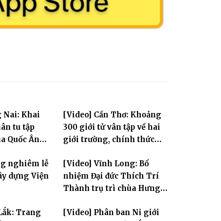
 Nai: Khai
[Video] Cần Thơ: Khoảng
ân tu tập
300 giới tử vân tập về hai
ùa Quốc Ân
giới trường, chính thức
bước vào ngày đầu Đại giới
ng nghiêm lễ
[Video] Vĩnh Long: Bổ
đàn Bửu Lai PL.2570
ây dựng Viện
nhiệm Đại đức Thích Trí
Thành trụ trì chùa Hưng
Huệ
Lắk: Trang
[Video] Phân ban Ni giới