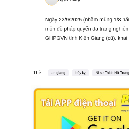
Ngày 22/9/2025 (nhằm mùng 1/8 năm
môn đồ pháp quyến đã trang nghiêm 
GHPGVN tỉnh Kiên Giang (cũ), khai
Thẻ:
an giang
húy kỵ
Ni sư Thích Nữ Trung