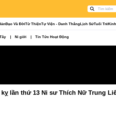
Bản
Đạo Và Đời
Từ Thiện
Tự Viện - Danh Thắng
Lịch Sử
Tuổi Trẻ
Kinh
 Tây
Ni giới
Tin Tức Hoạt Động
 kỵ lần thứ 13 Ni sư Thích Nữ Trung Li