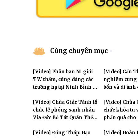
Cùng chuyên mục
[Video] Phân ban Ni giới
[Video] Cần T
TW thăm, cúng dàng các
nghiêm cung 
trường hạ tại Ninh Bình và
bổn và di ảnh
Hưng Yên: Lan tỏa tinh
lão Hòa thượn
[Video] Chùa Giác Tánh tổ
[Video] Chùa 
thần hộ trì Tam bảo
Tôn hiệu Đại g
chức lễ phóng sanh nhân
chức khóa tu v
hai giới trườ
Vía Đức Bồ Tát Quán Thế
phần quà cho
Âm
thị có hoàn c
[Video] Đồng Tháp: Đạo
[Video] Đoàn 