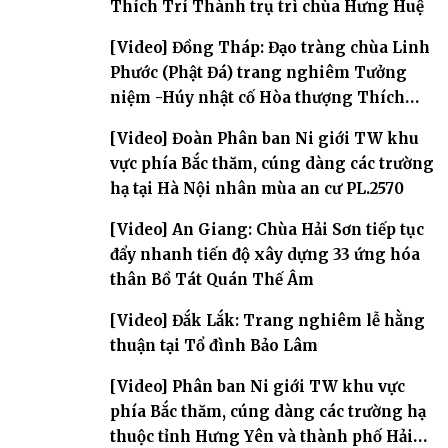
Thích Trí Thành trụ trì chùa Hưng Huệ
[Video] Đồng Tháp: Đạo tràng chùa Linh
Phước (Phật Đá) trang nghiêm Tưởng
niệm -Húy nhật cố Hòa thượng Thích
Nhuận Sanh lần thứ 11
[Video] Đoàn Phân ban Ni giới TW khu
vực phía Bắc thăm, cúng dàng các trường
hạ tại Hà Nội nhân mùa an cư PL.2570
[Video] An Giang: Chùa Hải Sơn tiếp tục
đẩy nhanh tiến độ xây dựng 33 ứng hóa
thân Bồ Tát Quán Thế Âm
[Video] Đắk Lắk: Trang nghiêm lễ hằng
thuận tại Tổ đình Bảo Lâm
[Video] Phân ban Ni giới TW khu vực
phía Bắc thăm, cúng dàng các trường hạ
thuộc tỉnh Hưng Yên và thành phố Hải