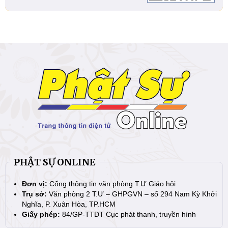
PHẬT SỰ ONLINE
Đơn vị:
Cổng thông tin văn phòng T.Ư Giáo hội
Trụ sở:
Văn phòng 2 T.Ư – GHPGVN – số 294 Nam Kỳ Khởi
Nghĩa, P. Xuân Hòa, TP.HCM
Giấy phép:
84/GP-TTĐT Cục phát thanh, truyền hình