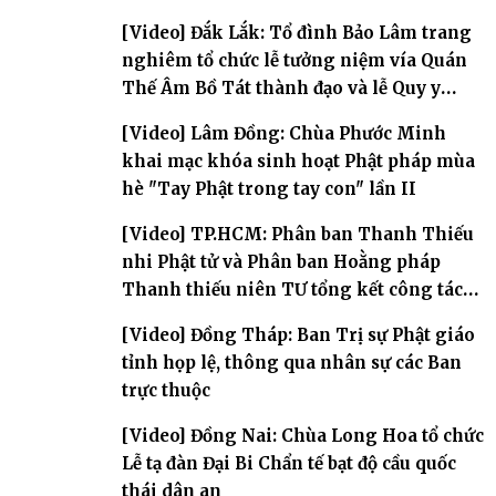
Phòng
[Video] Đắk Lắk: Tổ đình Bảo Lâm trang
nghiêm tổ chức lễ tưởng niệm vía Quán
Thế Âm Bồ Tát thành đạo và lễ Quy y
Tam bảo
[Video] Lâm Đồng: Chùa Phước Minh
khai mạc khóa sinh hoạt Phật pháp mùa
hè "Tay Phật trong tay con" lần II
[Video] TP.HCM: Phân ban Thanh Thiếu
nhi Phật tử và Phân ban Hoằng pháp
Thanh thiếu niên TƯ tổng kết công tác
Phật sự nhiệm kỳ IX (2022 – 2027)
[Video] Đồng Tháp: Ban Trị sự Phật giáo
tỉnh họp lệ, thông qua nhân sự các Ban
trực thuộc
[Video] Đồng Nai: Chùa Long Hoa tổ chức
Lễ tạ đàn Đại Bi Chẩn tế bạt độ cầu quốc
thái dân an