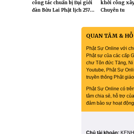
công tác chuẩn bị Đại giới
khởi công xâ
đàn Bửu Lai Phật lịch 2570,
Chuyên tu
dự kiến hơn 300 giới tử
đăng đàn cầu giới
QUAN TÂM & HỖ
Phật Sự Online với ch
Phật sự của các cấp Gi
chư Tôn đức Tăng, Ni 
Youtube, Phật Sự Onli
truyền thông Phật gi
Phật Sự Online có trên
tâm chia sẻ, hỗ trợ c
đảm bảo sự hoạt động 
Chủ tài khoản:
KENH