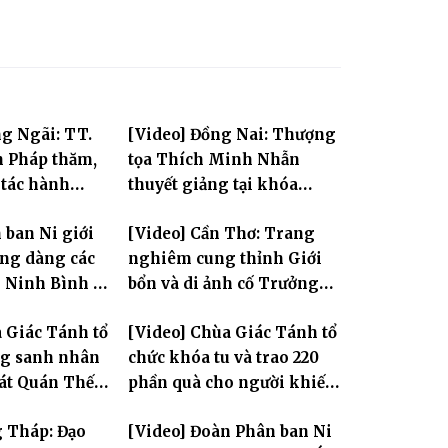
g Ngãi: TT.
[Video] Đồng Nai: Thượng
 Pháp thăm,
tọa Thích Minh Nhẫn
 tác hành
thuyết giảng tại khóa
ội và sách tấn
Huân tu tập trung PL.2570
 ban Ni giới
[Video] Cần Thơ: Trang
ả Ni
ng dàng các
nghiêm cung thỉnh Giới
i Ninh Bình và
bổn và di ảnh cố Trưởng
n tỏa tinh
lão Hòa thượng Bửu Lai –
 Giác Tánh tổ
[Video] Chùa Giác Tánh tổ
Tam bảo
Tôn hiệu Đại giới đàn – về
ng sanh nhân
chức khóa tu và trao 220
hai giới trường
Tát Quán Thế
phần quà cho người khiếm
thị có hoàn cảnh khó khăn
g Tháp: Đạo
[Video] Đoàn Phân ban Ni