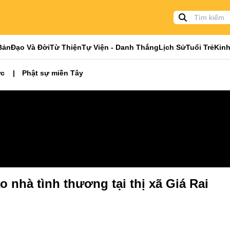
Bản
Đạo Và Đời
Từ Thiện
Tự Viện - Danh Thắng
Lịch Sử
Tuổi Trẻ
Kinh
ức
Phật sự miền Tây
o nhà tình thương tại thị xã Giá Rai