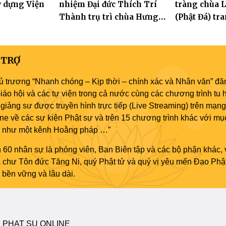
y dựng Viện
nhiệm Đại đức Thích Trí
tràng chùa 
Thành trụ trì chùa Hưng
(Phật Đá) t
Huệ
Tưởng niệm 
Hòa thượng
Sanh lần thứ
 TRỢ
ủ trương “Nhanh chóng – Kịp thời – chính xác và Nhân văn” đăn
áo hội và các tự viện trong cả nước cùng các chương trình tu h
giảng sư được truyền hình trực tiếp (Live Streaming) trên mạng
ne về các sự kiện Phật sự và trên 15 chương trình khác với mụ
áo như một kênh Hoằng pháp …”
 60 nhân sự là phóng viên, Ban Biên tập và các bộ phận khác, 
ủa chư Tôn đức Tăng Ni, quý Phật tử và quý vị yêu mến Đạo Phậ
bền vững và lâu dài.
 PHAT SU ONLINE