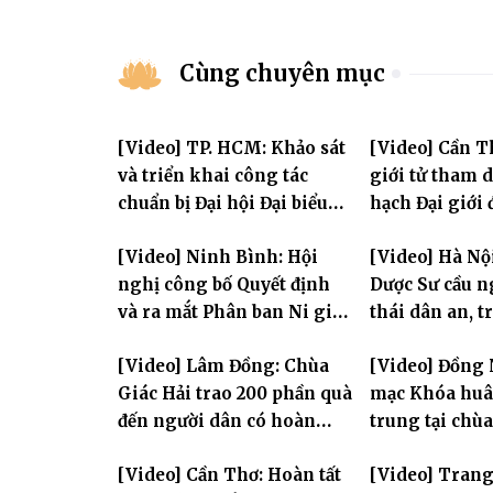
Cùng chuyên mục
[Video] TP. HCM: Khảo sát
[Video] Cần T
và triển khai công tác
giới tử tham 
chuẩn bị Đại hội Đại biểu
hạch Đại giới
Phật giáo toàn quốc lần
PL.2570
[Video] Ninh Bình: Hội
[Video] Hà Nộ
thứ X, nhiệm kỳ 2026-2031
nghị công bố Quyết định
Dược Sư cầu 
và ra mắt Phân ban Ni giới
thái dân an, t
tỉnh nhiệm kỳ 2026-2031
hùng Liệt sĩ
[Video] Lâm Đồng: Chùa
[Video] Đồng 
Giác Hải trao 200 phần quà
mạc Khóa huân
đến người dân có hoàn
trung tại chù
cảnh khó khăn tại xã Đơn
Khải Tường
[Video] Cần Thơ: Hoàn tất
[Video] Tran
Dương