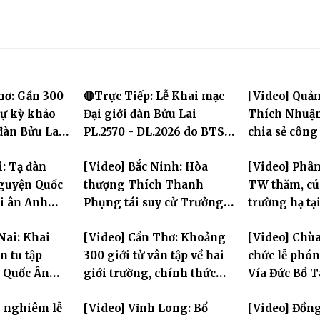
hơ: Gần 300
🔴Trực Tiếp: Lễ Khai mạc
[Video] Quản
dự kỳ khảo
Đại giới đàn Bửu Lai
Thích Nhuận
 đàn Bửu Lai
PL.2570 - DL.2026 do BTS
chia sẻ công
GHPGVN TP. Cần Thơ tổ
chính Giáo h
i: Tạ đàn
[Video] Bắc Ninh: Hòa
[Video] Phân
chức
chư hành gi
nguyện Quốc
thượng Thích Thanh
TW thăm, cú
ri ân Anh
Phụng tái suy cử Trưởng
trường hạ tạ
Ban Trị sự GHPGVN tỉnh
Hưng Yên: La
Nai: Khai
[Video] Cần Thơ: Khoảng
[Video] Chùa
thần hộ trì 
 tu tập
300 giới tử vân tập về hai
chức lễ phó
a Quốc Ân
giới trường, chính thức
Vía Đức Bồ 
bước vào ngày đầu Đại giới
Âm
g nghiêm lễ
[Video] Vĩnh Long: Bổ
[Video] Đồn
đàn Bửu Lai PL.2570