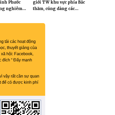
Linh Phước
giới TW khu vực phía Bắc
rang nghiêm
thăm, cúng dàng các
-Húy nhật cố
trường hạ tại Hà Nội nhân
 Thích Nhuận
mùa an cư PL.2570
 11
g tải các hoạt động
ọc, thuyết giảng của
 xã hội: Facebook,
c đích “ Đẩy mạnh
vì vậy rất cần sự quan
t để có được kinh phí