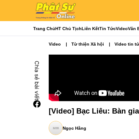
Trang Chủ
HT Chủ Tịch
Liên Kết
Tin Tức
Video
Văn 
Video
Từ thiện Xã hội
Video tin t
[Video] Bạc Liêu: Bàn gia
Ngọc Hằng