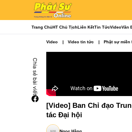
Trang Chủ
HT Chủ Tịch
Liên Kết
Tin Tức
Video
Văn 
Video
Video tin tức
Phật sự miền
[Video] Ban Chỉ đạo Trun
tác Đại hội
Ngọc Hằng