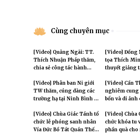
Cùng chuyên mục
[Video] Quảng Ngãi: TT.
[Video] Đồng
Thích Nhuận Pháp thăm,
tọa Thích Mi
chia sẻ công tác hành
thuyết giảng 
chính Giáo hội và sách tấn
Huân tu tập t
[Video] Phân ban Ni giới
[Video] Cần T
chư hành giả Ni
TW thăm, cúng dàng các
nghiêm cung 
trường hạ tại Ninh Bình và
bổn và di ảnh
Hưng Yên: Lan tỏa tinh
lão Hòa thượn
[Video] Chùa Giác Tánh tổ
[Video] Chùa 
thần hộ trì Tam bảo
Tôn hiệu Đại g
chức lễ phóng sanh nhân
chức khóa tu v
hai giới trườ
Vía Đức Bồ Tát Quán Thế
phần quà cho
Âm
thị có hoàn c