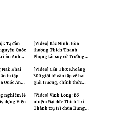
ội: Tạ đàn
[Video] Bắc Ninh: Hòa
 nguyện Quốc
thượng Thích Thanh
tri ân Anh
Phụng tái suy cử Trưởng
Ban Trị sự GHPGVN tỉnh
 Nai: Khai
[Video] Cần Thơ: Khoảng
ân tu tập
300 giới tử vân tập về hai
ùa Quốc Ân
giới trường, chính thức
bước vào ngày đầu Đại giới
ng nghiêm lễ
[Video] Vĩnh Long: Bổ
đàn Bửu Lai PL.2570
ây dựng Viện
nhiệm Đại đức Thích Trí
Thành trụ trì chùa Hưng
Huệ