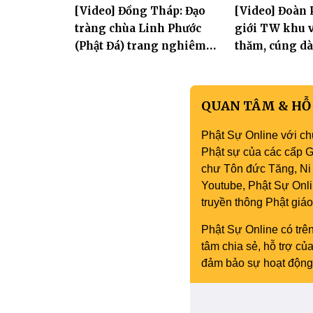
[Video] Đồng Tháp: Đạo
[Video] Đoàn 
tràng chùa Linh Phước
giới TW khu v
(Phật Đá) trang nghiêm
thăm, cúng dà
Tưởng niệm -Húy nhật cố
trường hạ tại
Hòa thượng Thích Nhuận
mùa an cư PL.
Sanh lần thứ 11
QUAN TÂM & HỖ
Phật Sự Online với ch
Phật sự của các cấp Gi
chư Tôn đức Tăng, Ni 
Youtube, Phật Sự Onli
truyền thông Phật gi
Phật Sự Online có trên
tâm chia sẻ, hỗ trợ c
đảm bảo sự hoạt động 