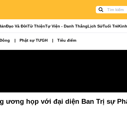
Bản
Đạo Và Đời
Từ Thiện
Tự Viện - Danh Thắng
Lịch Sử
Tuổi Trẻ
Kinh
 Đông
Phật sự TƯGH
Tiêu điểm
g ương họp với đại diện Ban Trị sự Ph