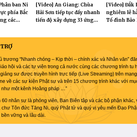
Phân ban Ni
[Video] An Giang: Chùa
[Video] Đắk 
đăng đàn cầu giới
ực phía Bắc
Hải Sơn tiếp tục đẩy nhanh
nghiêm lễ hằ
ng các
tiến độ xây dựng 33 ứng
Tổ đình Bảo
 Hà Nội nhân
hóa thân Bồ Tát Quán Thế
2570
Âm
 TRỢ
ủ trương “Nhanh chóng – Kịp thời – chính xác và Nhân văn” đăn
áo hội và các tự viện trong cả nước cùng các chương trình tu h
giảng sư được truyền hình trực tiếp (Live Streaming) trên mạng
ne về các sự kiện Phật sự và trên 15 chương trình khác với mụ
áo như một kênh Hoằng pháp …”
 60 nhân sự là phóng viên, Ban Biên tập và các bộ phận khác, 
ủa chư Tôn đức Tăng Ni, quý Phật tử và quý vị yêu mến Đạo Phậ
bền vững và lâu dài.