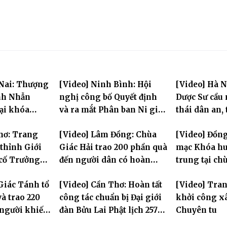
 Nai: Thượng
[Video] Ninh Bình: Hội
[Video] Hà N
nh Nhẫn
nghị công bố Quyết định
Dược Sư cầu
tại khóa
và ra mắt Phân ban Ni giới
thái dân an, 
rung PL.2570
tỉnh nhiệm kỳ 2026-2031
hùng Liệt sĩ
hơ: Trang
[Video] Lâm Đồng: Chùa
[Video] Đồng
thỉnh Giới
Giác Hải trao 200 phần quà
mạc Khóa hu
 cố Trưởng
đến người dân có hoàn
trung tại ch
g Bửu Lai –
cảnh khó khăn tại xã Đơn
Khải Tường
Giác Tánh tổ
[Video] Cần Thơ: Hoàn tất
[Video] Tra
iới đàn – về
Dương
à trao 220
công tác chuẩn bị Đại giới
khởi công x
ng
 người khiếm
đàn Bửu Lai Phật lịch 2570,
Chuyên tu
ảnh khó khăn
dự kiến hơn 300 giới tử