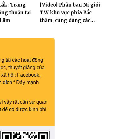
Lắk: Trang
[Video] Phân ban Ni giới
ng thuận tại
TW khu vực phía Bắc
 Lâm
thăm, cúng dàng các
trường hạ thuộc tỉnh Hưng
Yên và thành phố Hải
Phòng
g tải các hoạt động
ọc, thuyết giảng của
 xã hội: Facebook,
c đích “ Đẩy mạnh
vì vậy rất cần sự quan
t để có được kinh phí