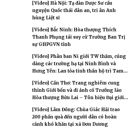
[Video] Hà Nội: Tạ đàn Dược Sư cầu
nguyện Quốc thái dân an, tri ân Anh
hùng Liệt sĩ
[Video] Bắc Ninh: Hòa thượng Thích
Thanh Phụng tái suy cử Trưởng Ban Trị
sự GHPGVN tỉnh
[Video] Phân ban Ni giới TW thăm, cúng
dàng các trường hạ tại Ninh Bình và
Hưng Yên: Lan tỏa tinh thần hộ trì Tam
bảo
[Video] Cần Thơ: Trang nghiêm cung
thỉnh Giới bổn và di ảnh cố Trưởng lão
Hòa thượng Bửu Lai – Tôn hiệu Đại giới
đàn – về hai giới trường
[Video] Lâm Đồng: Chùa Giác Hải trao
200 phần quà đến người dân có hoàn
cảnh khó khăn tại xã Đơn Dương