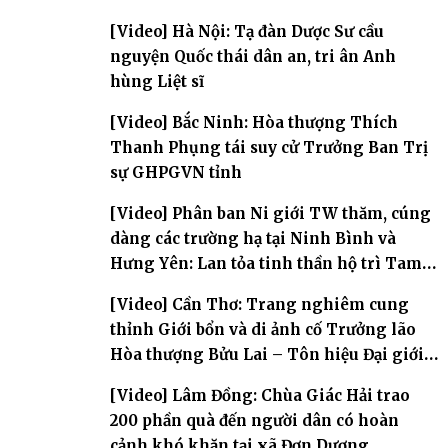
[Video] Hà Nội: Tạ đàn Dược Sư cầu
nguyện Quốc thái dân an, tri ân Anh
hùng Liệt sĩ
[Video] Bắc Ninh: Hòa thượng Thích
Thanh Phụng tái suy cử Trưởng Ban Trị
sự GHPGVN tỉnh
[Video] Phân ban Ni giới TW thăm, cúng
dàng các trường hạ tại Ninh Bình và
Hưng Yên: Lan tỏa tinh thần hộ trì Tam
bảo
[Video] Cần Thơ: Trang nghiêm cung
thỉnh Giới bổn và di ảnh cố Trưởng lão
Hòa thượng Bửu Lai – Tôn hiệu Đại giới
đàn – về hai giới trường
[Video] Lâm Đồng: Chùa Giác Hải trao
200 phần quà đến người dân có hoàn
cảnh khó khăn tại xã Đơn Dương