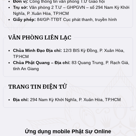
Đơn vị:
Cổng thông tin văn phòng T.Ư Giáo hội
Trụ sở:
Văn phòng 2 T.Ư – GHPGVN – số 294 Nam Kỳ Khởi
Nghĩa, P. Xuân Hòa, TP.HCM
Giấy phép:
84/GP-TTĐT Cục phát thanh, truyền hình
VĂN PHÒNG LIÊN LẠC
Chùa Minh Đạo Địa chỉ:
12/3 BIS Kỳ Đồng, P. Xuân Hòa,
TP.HCM
Chùa Phật Quang – Địa chỉ:
83 Quang Trung, P. Rạch Giá,
tỉnh An Giang
TRANG TIN ĐIỆN TỬ
Địa chỉ:
294 Nam Kỳ Khởi Nghĩa, P. Xuân Hòa, TP.HCM
Ứng dụng mobile Phật Sự Online