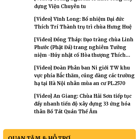
dựng Viện Chuyên tu
[Video] Vĩnh Long: Bổ nhiệm Đại đức
Thích Trí Thành trụ trì chùa Hưng Huệ
[Video] Đồng Tháp: Đạo tràng chùa Linh
Phước (Phật Đá) trang nghiêm Tưởng
niệm -Húy nhật cố Hòa thượng Thích
Nhuận Sanh lần thứ 11
[Video] Đoàn Phân ban Ni giới TW khu
vực phía Bắc thăm, cúng dàng các trường
hạ tại Hà Nội nhân mùa an cư PL.2570
[Video] An Giang: Chùa Hải Sơn tiếp tục
đẩy nhanh tiến độ xây dựng 33 ứng hóa
thân Bồ Tát Quán Thế Âm
QUAN TÂM & HỖ TRỢ