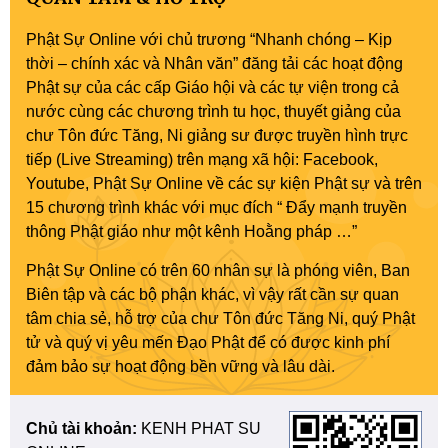
Phật Sự Online với chủ trương “Nhanh chóng – Kịp
thời – chính xác và Nhân văn” đăng tải các hoạt động
Phật sự của các cấp Giáo hội và các tự viện trong cả
nước cùng các chương trình tu học, thuyết giảng của
chư Tôn đức Tăng, Ni giảng sư được truyền hình trực
tiếp (Live Streaming) trên mạng xã hội: Facebook,
Youtube, Phật Sự Online về các sự kiện Phật sự và trên
15 chương trình khác với mục đích “ Đẩy mạnh truyền
thông Phật giáo như một kênh Hoằng pháp …”
Phật Sự Online có trên 60 nhân sự là phóng viên, Ban
Biên tập và các bộ phận khác, vì vậy rất cần sự quan
tâm chia sẻ, hỗ trợ của chư Tôn đức Tăng Ni, quý Phật
tử và quý vị yêu mến Đạo Phật để có được kinh phí
đảm bảo sự hoạt động bền vững và lâu dài.
Chủ tài khoản:
KENH PHAT SU