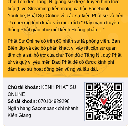
chư Tôn đức Tăng, Ni giảng sư được truyền hình trực
tiếp (Live Streaming) trên mạng xã hội: Facebook,
Youtube, Phật Sự Online về các sự kiện Phật sự và trên
15 chương trình khác với mục đích “ Đẩy mạnh truyền
thông Phật giáo như một kênh Hoằng pháp …”
Phật Sự Online có trên 60 nhân sự là phóng viên, Ban
Biên tập và các bộ phận khác, vì vậy rất cần sự quan
tâm chia sẻ, hỗ trợ của chư Tôn đức Tăng Ni, quý Phật
tử và quý vị yêu mến Đạo Phật để có được kinh phí
đảm bảo sự hoạt động bền vững và lâu dài.
Chủ tài khoản:
KENH PHAT SU
ONLINE
Số tài khoản:
070104929298
Ngân hàng Sacombank chi nhánh
Kiên Giang