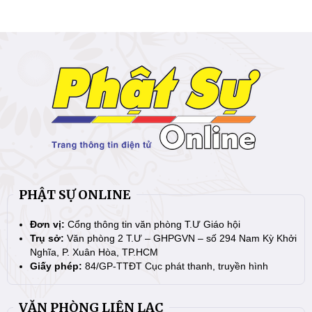
PHẬT SỰ ONLINE
Đơn vị:
Cổng thông tin văn phòng T.Ư Giáo hội
Trụ sở:
Văn phòng 2 T.Ư – GHPGVN – số 294 Nam Kỳ Khởi
Nghĩa, P. Xuân Hòa, TP.HCM
Giấy phép:
84/GP-TTĐT Cục phát thanh, truyền hình
VĂN PHÒNG LIÊN LẠC