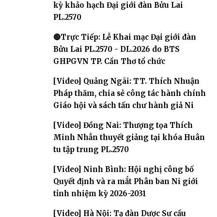
kỳ khảo hạch Đại giới đàn Bửu Lai
PL.2570
🔴Trực Tiếp: Lễ Khai mạc Đại giới đàn
Bửu Lai PL.2570 - DL.2026 do BTS
GHPGVN TP. Cần Thơ tổ chức
[Video] Quảng Ngãi: TT. Thích Nhuận
Pháp thăm, chia sẻ công tác hành chính
Giáo hội và sách tấn chư hành giả Ni
[Video] Đồng Nai: Thượng tọa Thích
Minh Nhẫn thuyết giảng tại khóa Huân
tu tập trung PL.2570
[Video] Ninh Bình: Hội nghị công bố
Quyết định và ra mắt Phân ban Ni giới
tỉnh nhiệm kỳ 2026-2031
[Video] Hà Nội: Tạ đàn Dược Sư cầu