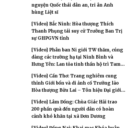
nguyện Quốc thái dân an, tri ân Anh
hùng Liệt sĩ
[Video] Bắc Ninh: Hòa thượng Thích
Thanh Phụng tái suy cử Trưởng Ban Trị
sự GHPGVN tỉnh
[Video] Phân ban Ni giới TW thăm, cúng
dàng các trường hạ tại Ninh Bình và
Hưng Yên: Lan tỏa tinh thần hộ trì Tam
bảo
[Video] Cần Thơ: Trang nghiêm cung
thỉnh Giới bổn và di ảnh cố Trưởng lão
Hòa thượng Bửu Lai – Tôn hiệu Đại giới
đàn – về hai giới trường
[Video] Lâm Đồng: Chùa Giác Hải trao
200 phần quà đến người dân có hoàn
cảnh khó khăn tại xã Đơn Dương
[Video] Đồng Nai: Khai mạc Khóa huân