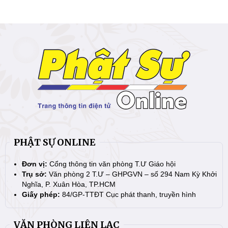
PHẬT SỰ ONLINE
Đơn vị:
Cổng thông tin văn phòng T.Ư Giáo hội
Trụ sở:
Văn phòng 2 T.Ư – GHPGVN – số 294 Nam Kỳ Khởi
Nghĩa, P. Xuân Hòa, TP.HCM
Giấy phép:
84/GP-TTĐT Cục phát thanh, truyền hình
VĂN PHÒNG LIÊN LẠC