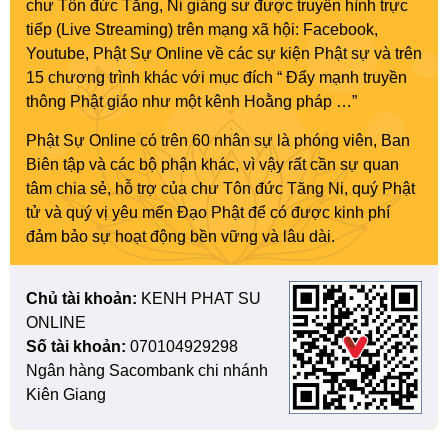
chư Tôn đức Tăng, Ni giảng sư được truyền hình trực
tiếp (Live Streaming) trên mạng xã hội: Facebook,
Youtube, Phật Sự Online về các sự kiện Phật sự và trên
15 chương trình khác với mục đích “ Đẩy mạnh truyền
thông Phật giáo như một kênh Hoằng pháp …”
Phật Sự Online có trên 60 nhân sự là phóng viên, Ban
Biên tập và các bộ phận khác, vì vậy rất cần sự quan
tâm chia sẻ, hỗ trợ của chư Tôn đức Tăng Ni, quý Phật
tử và quý vị yêu mến Đạo Phật để có được kinh phí
đảm bảo sự hoạt động bền vững và lâu dài.
Chủ tài khoản:
KENH PHAT SU
ONLINE
Số tài khoản:
070104929298
Ngân hàng Sacombank chi nhánh
Kiên Giang