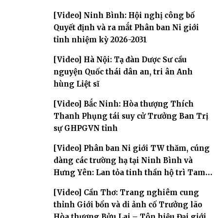
[Video] Ninh Bình: Hội nghị công bố
Quyết định và ra mắt Phân ban Ni giới
tỉnh nhiệm kỳ 2026-2031
[Video] Hà Nội: Tạ đàn Dược Sư cầu
nguyện Quốc thái dân an, tri ân Anh
hùng Liệt sĩ
[Video] Bắc Ninh: Hòa thượng Thích
Thanh Phụng tái suy cử Trưởng Ban Trị
sự GHPGVN tỉnh
[Video] Phân ban Ni giới TW thăm, cúng
dàng các trường hạ tại Ninh Bình và
Hưng Yên: Lan tỏa tinh thần hộ trì Tam
bảo
[Video] Cần Thơ: Trang nghiêm cung
thỉnh Giới bổn và di ảnh cố Trưởng lão
Hòa thượng Bửu Lai – Tôn hiệu Đại giới