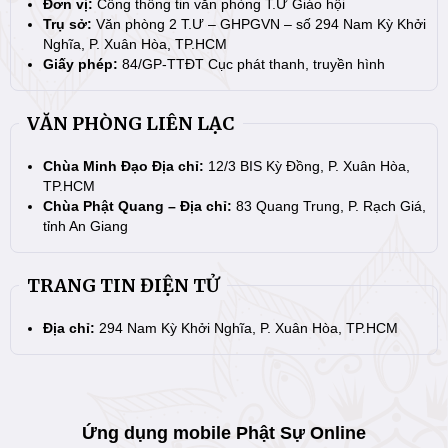
Đơn vị:
Cổng thông tin văn phòng T.Ư Giáo hội
Trụ sở:
Văn phòng 2 T.Ư – GHPGVN – số 294 Nam Kỳ Khởi
Nghĩa, P. Xuân Hòa, TP.HCM
Giấy phép:
84/GP-TTĐT Cục phát thanh, truyền hình
VĂN PHÒNG LIÊN LẠC
Chùa Minh Đạo Địa chỉ:
12/3 BIS Kỳ Đồng, P. Xuân Hòa,
TP.HCM
Chùa Phật Quang – Địa chỉ:
83 Quang Trung, P. Rạch Giá,
tỉnh An Giang
TRANG TIN ĐIỆN TỬ
Địa chỉ:
294 Nam Kỳ Khởi Nghĩa, P. Xuân Hòa, TP.HCM
Ứng dụng mobile Phật Sự Online