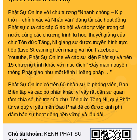
Phật Sự Online với chủ trương “Nhanh chóng – Kịp
thời – chính xác và Nhân văn” đăng tải các hoạt động
Phật sự của các cấp Giáo hội và các tự viện trong cả
nước cùng các chương trình tu học, thuyết giảng của
chư Tôn đức Tăng, Ni giảng sư được truyền hình trực
tiếp (Live Streaming) trên mạng xã hội: Facebook,
Youtube, Phật Sự Online về các sự kiện Phật sự và trên
15 chương trình khác với mục đích “ Đẩy mạnh truyền
thông Phật giáo như một kênh Hoằng pháp …”
Phật Sự Online có trên 60 nhân sự là phóng viên, Ban
Biên tập và các bộ phận khác, vì vậy rất cần sự quan
tâm chia sẻ, hỗ trợ của chư Tôn đức Tăng Ni, quý Phật
tử và quý vị yêu mến Đạo Phật để có được kinh phí
đảm bảo sự hoạt động bền vững và lâu dài.
Chủ tài khoản:
KENH PHAT SU