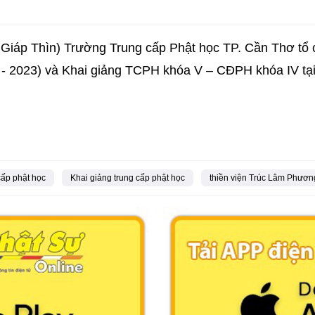
Giáp Thìn) Trường Trung cấp Phật học TP. Cần Thơ tổ c
1 - 2023) và Khai giảng TCPH khóa V – CĐPH khóa IV t
cấp phật học
Khai giảng trung cấp phật học
thiền viện Trúc Lâm Phươ