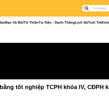
Bản
Đạo Và Đời
Từ Thiện
Tự Viện - Danh Thắng
Lịch Sử
Tuổi Trẻ
Kinh
 bằng tốt nghiệp TCPH khóa IV, CĐPH k