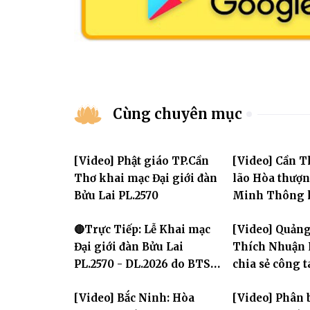
Cùng chuyên mục
[Video] Phật giáo TP.Cần
[Video] Cần T
Thơ khai mạc Đại giới đàn
lão Hòa thượ
Bửu Lai PL.2570
Minh Thông k
tử tại Đại giớ
🔴Trực Tiếp: Lễ Khai mạc
[Video] Quảng
Đại giới đàn Bửu Lai
Thích Nhuận 
PL.2570 - DL.2026 do BTS
chia sẻ công 
GHPGVN TP. Cần Thơ tổ
chính Giáo hộ
[Video] Bắc Ninh: Hòa
[Video] Phân 
chức
chư hành giả 