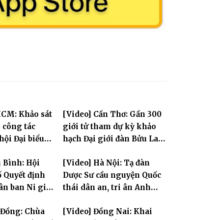
HCM: Khảo sát
[Video] Cần Thơ: Gần 300
i công tác
giới tử tham dự kỳ khảo
hội Đại biểu
hạch Đại giới đàn Bửu Lai
àn quốc lần
PL.2570
 Bình: Hội
[Video] Hà Nội: Tạ đàn
 kỳ 2026-2031
 Quyết định
Dược Sư cầu nguyện Quốc
ân ban Ni giới
thái dân an, tri ân Anh
ỳ 2026-2031
hùng Liệt sĩ
 Đồng: Chùa
[Video] Đồng Nai: Khai