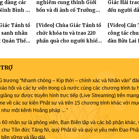
g dàng các
nghiêm cung thỉnh Giới
Giác Hải tra
 Ninh Bình và
bổn và di ảnh cố Trưởng
đến người d
 tỏa tinh
lão Hòa thượng Bửu Lai –
cảnh khó khă
Giác Tánh tổ
[Video] Chùa Giác Tánh tổ
[Video] Cần 
am bảo
Tôn hiệu Đại giới đàn – về
Dương
g sanh nhân
chức khóa tu và trao 220
công tác chuẩ
hai giới trường
t Quán Thế
phần quà cho người khiếm
đàn Bửu Lai P
thị có hoàn cảnh khó khăn
dự kiến hơn 
đăng đàn cầu
 TRỢ
ủ trương “Nhanh chóng – Kịp thời – chính xác và Nhân văn” đăn
áo hội và các tự viện trong cả nước cùng các chương trình tu h
giảng sư được truyền hình trực tiếp (Live Streaming) trên mạng
ne về các sự kiện Phật sự và trên 15 chương trình khác với mụ
áo như một kênh Hoằng pháp …”
 60 nhân sự là phóng viên, Ban Biên tập và các bộ phận khác, 
ủa chư Tôn đức Tăng Ni, quý Phật tử và quý vị yêu mến Đạo Phậ
bền vững và lâu dài.