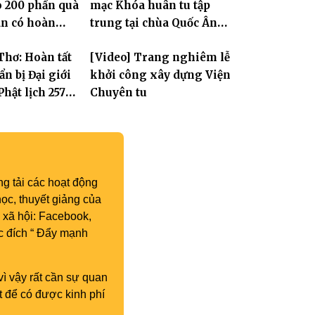
o 200 phần quà
mạc Khóa huân tu tập
ân có hoàn
trung tại chùa Quốc Ân
n tại xã Đơn
Khải Tường
Thơ: Hoàn tất
[Video] Trang nghiêm lễ
n bị Đại giới
khởi công xây dựng Viện
hật lịch 2570,
Chuyên tu
300 giới tử
 giới
g tải các hoạt động
ọc, thuyết giảng của
 xã hội: Facebook,
c đích “ Đẩy mạnh
vì vậy rất cần sự quan
t để có được kinh phí