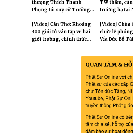
thượng Thích Thanh
TW thăm, cún
Phụng tái suy cử Trưởng
trường hạ tại
Ban Trị sự GHPGVN tỉnh
Hưng Yên: Lan
[Video] Cần Thơ: Khoảng
[Video] Chùa 
thần hộ trì T
300 giới tử vân tập về hai
chức lễ phón
giới trường, chính thức
Vía Đức Bồ Tá
bước vào ngày đầu Đại giới
Âm
đàn Bửu Lai PL.2570
QUAN TÂM & HỖ
Phật Sự Online với ch
Phật sự của các cấp Gi
chư Tôn đức Tăng, Ni 
Youtube, Phật Sự Onli
truyền thông Phật gi
Phật Sự Online có trên
tâm chia sẻ, hỗ trợ c
đảm bảo sự hoạt động 