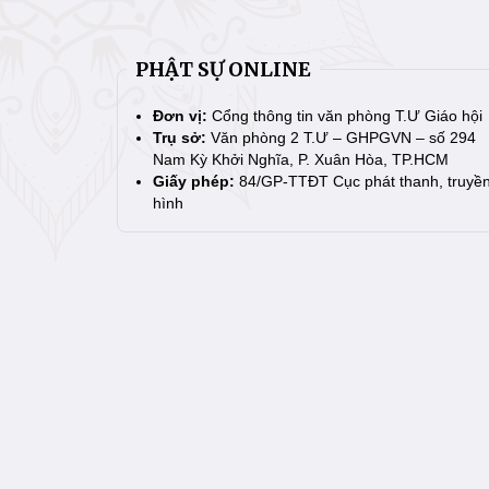
PHẬT SỰ ONLINE
Đơn vị:
Cổng thông tin văn phòng T.Ư Giáo hội
Trụ sở:
Văn phòng 2 T.Ư – GHPGVN – số 294
Nam Kỳ Khởi Nghĩa, P. Xuân Hòa, TP.HCM
Giấy phép:
84/GP-TTĐT Cục phát thanh, truyề
hình