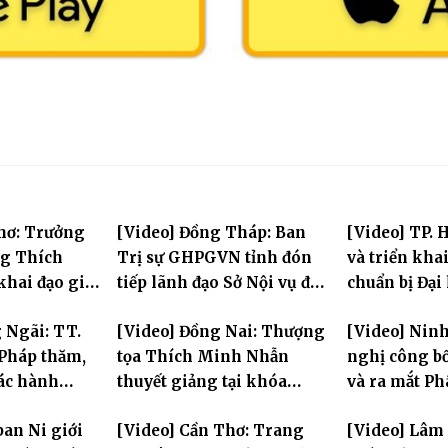
hơ: Trưởng
[Video] Đồng Tháp: Ban
[Video] TP. 
ng Thích
Trị sự GHPGVN tỉnh đón
và triển kha
hai đạo giới
tiếp lãnh đạo Sở Nội vụ đến
chuẩn bị Đại 
i đàn Bửu Lai
thăm Văn phòng 2 – Chùa
Phật giáo to
 Ngãi: TT.
[Video] Đồng Nai: Thượng
[Video] Ninh
Hòa Long
thứ X, nhiệm
Pháp thăm,
tọa Thích Minh Nhẫn
nghị công bố
tác hành
thuyết giảng tại khóa
và ra mắt Ph
i và sách tấn
Huân tu tập trung PL.2570
tỉnh nhiệm k
ban Ni giới
[Video] Cần Thơ: Trang
[Video] Lâm
Ni