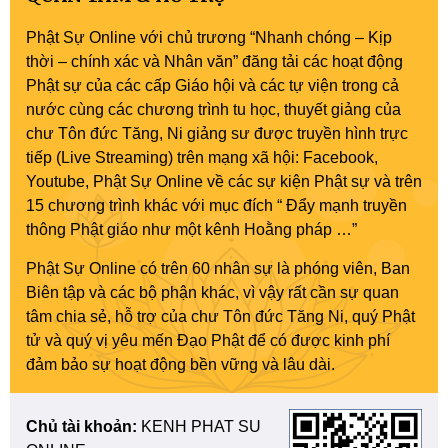
Phật Sự Online với chủ trương “Nhanh chóng – Kịp
thời – chính xác và Nhân văn” đăng tải các hoạt động
Phật sự của các cấp Giáo hội và các tự viện trong cả
nước cùng các chương trình tu học, thuyết giảng của
chư Tôn đức Tăng, Ni giảng sư được truyền hình trực
tiếp (Live Streaming) trên mạng xã hội: Facebook,
Youtube, Phật Sự Online về các sự kiện Phật sự và trên
15 chương trình khác với mục đích “ Đẩy mạnh truyền
thông Phật giáo như một kênh Hoằng pháp …”
Phật Sự Online có trên 60 nhân sự là phóng viên, Ban
Biên tập và các bộ phận khác, vì vậy rất cần sự quan
tâm chia sẻ, hỗ trợ của chư Tôn đức Tăng Ni, quý Phật
tử và quý vị yêu mến Đạo Phật để có được kinh phí
đảm bảo sự hoạt động bền vững và lâu dài.
Chủ tài khoản:
KENH PHAT SU