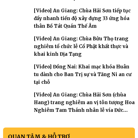
[Video] An Giang: Chùa Hải Sơn tiếp tục
đẩy nhanh tiến độ xây dựng 33 ứng hóa
thân Bồ Tát Quán Thế Âm
[Video] An Giang: Chùa Bửu Thọ trang
nghiêm tổ chức lễ Cổ Phật khất thực và
khai kinh Địa Tạng
[Video] Đồng Nai: Khai mạc khóa Huân
tu dành cho Ban Trị sự và Tăng Ni an cư
tại chỗ
[Video] An Giang: Chùa Hải Sơn (chùa
Hang) trang nghiêm an vị tôn tượng Hoa
Nghiêm Tam Thánh nhân lễ vía Đức
Quán Thế Âm Bồ tát thành đạo
QUAN TÂM & HỖ TRỢ