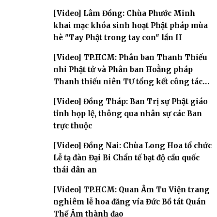
Tam bảo
[Video] Lâm Đồng: Chùa Phước Minh
khai mạc khóa sinh hoạt Phật pháp mùa
hè "Tay Phật trong tay con" lần II
[Video] TP.HCM: Phân ban Thanh Thiếu
nhi Phật tử và Phân ban Hoằng pháp
Thanh thiếu niên TƯ tổng kết công tác
Phật sự nhiệm kỳ IX (2022 – 2027)
[Video] Đồng Tháp: Ban Trị sự Phật giáo
tỉnh họp lệ, thông qua nhân sự các Ban
trực thuộc
[Video] Đồng Nai: Chùa Long Hoa tổ chức
Lễ tạ đàn Đại Bi Chẩn tế bạt độ cầu quốc
thái dân an
[Video] TP.HCM: Quan Âm Tu Viện trang
nghiêm lễ hoa đăng vía Đức Bồ tát Quán
Thế Âm thành đạo