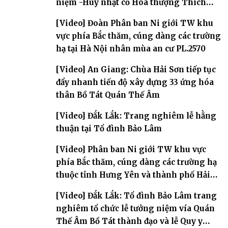
niệm -Húy nhật cố Hòa thượng Thích
Nhuận Sanh lần thứ 11
[Video] Đoàn Phân ban Ni giới TW khu
vực phía Bắc thăm, cúng dàng các trường
hạ tại Hà Nội nhân mùa an cư PL.2570
[Video] An Giang: Chùa Hải Sơn tiếp tục
đẩy nhanh tiến độ xây dựng 33 ứng hóa
thân Bồ Tát Quán Thế Âm
[Video] Đắk Lắk: Trang nghiêm lễ hằng
thuận tại Tổ đình Bảo Lâm
[Video] Phân ban Ni giới TW khu vực
phía Bắc thăm, cúng dàng các trường hạ
thuộc tỉnh Hưng Yên và thành phố Hải
Phòng
[Video] Đắk Lắk: Tổ đình Bảo Lâm trang
nghiêm tổ chức lễ tưởng niệm vía Quán
Thế Âm Bồ Tát thành đạo và lễ Quy y