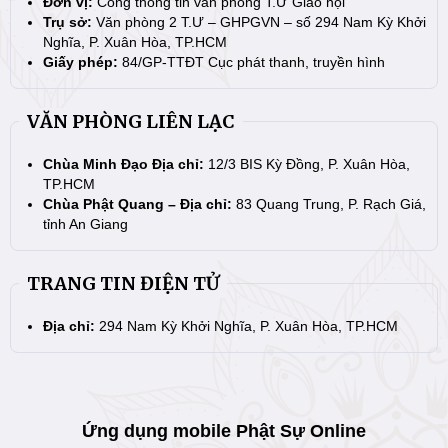
Đơn vị:
Cổng thông tin văn phòng T.Ư Giáo hội
Trụ sở:
Văn phòng 2 T.Ư – GHPGVN – số 294 Nam Kỳ Khởi
Nghĩa, P. Xuân Hòa, TP.HCM
Giấy phép:
84/GP-TTĐT Cục phát thanh, truyền hình
VĂN PHÒNG LIÊN LẠC
Chùa Minh Đạo Địa chỉ:
12/3 BIS Kỳ Đồng, P. Xuân Hòa,
TP.HCM
Chùa Phật Quang – Địa chỉ:
83 Quang Trung, P. Rạch Giá,
tỉnh An Giang
TRANG TIN ĐIỆN TỬ
Địa chỉ:
294 Nam Kỳ Khởi Nghĩa, P. Xuân Hòa, TP.HCM
Ứng dụng mobile Phật Sự Online