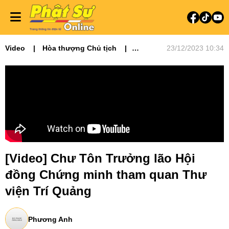
Video
Hòa thượng Chủ tịch
23/12/2023 10:34
Tin tức - Phật sự
Video tin tức
Phật sự miền Đông
Phật sự TƯGH
[Video] Chư Tôn Trưởng lão Hội
đồng Chứng minh tham quan Thư
viện Trí Quảng
Phương Anh