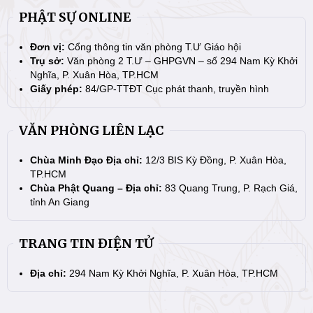
PHẬT SỰ ONLINE
Đơn vị:
Cổng thông tin văn phòng T.Ư Giáo hội
Trụ sở:
Văn phòng 2 T.Ư – GHPGVN – số 294 Nam Kỳ Khởi
Nghĩa, P. Xuân Hòa, TP.HCM
Giấy phép:
84/GP-TTĐT Cục phát thanh, truyền hình
VĂN PHÒNG LIÊN LẠC
Chùa Minh Đạo Địa chỉ:
12/3 BIS Kỳ Đồng, P. Xuân Hòa,
TP.HCM
Chùa Phật Quang – Địa chỉ:
83 Quang Trung, P. Rạch Giá,
tỉnh An Giang
TRANG TIN ĐIỆN TỬ
Địa chỉ:
294 Nam Kỳ Khởi Nghĩa, P. Xuân Hòa, TP.HCM