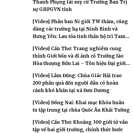
Thanh Phụng tái suy cử Trưởng Ban Trị
sự GHPGVN tỉnh
[Video] Phân ban Ni giới TW thăm, cúng
dàng các trường hạ tại Ninh Bình và
Hưng Yên: Lan tỏa tinh thần hộ trì Tam
bảo
[Video] Cần Thơ: Trang nghiêm cung
thỉnh Giới bổn và di ảnh cố Trưởng lão
Hòa thượng Bửu Lai – Tôn hiệu Đại giới
đàn – về hai giới trường
[Video] Lâm Đồng: Chùa Giác Hải trao
200 phần quà đến người dân có hoàn
cảnh khó khăn tại xã Đơn Dương
[Video] Đồng Nai: Khai mạc Khóa huân
tu tập trung tại chùa Quốc Ân Khải Tường
[Video] Cần Thơ: Khoảng 300 giới tử vân
tập về hai giới trường, chính thức bước