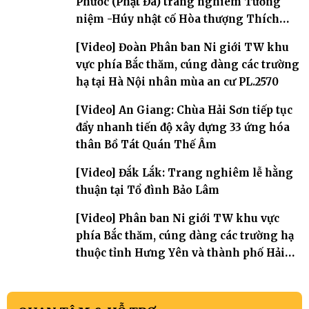
Phước (Phật Đá) trang nghiêm Tưởng
niệm -Húy nhật cố Hòa thượng Thích
Nhuận Sanh lần thứ 11
[Video] Đoàn Phân ban Ni giới TW khu
vực phía Bắc thăm, cúng dàng các trường
hạ tại Hà Nội nhân mùa an cư PL.2570
[Video] An Giang: Chùa Hải Sơn tiếp tục
đẩy nhanh tiến độ xây dựng 33 ứng hóa
thân Bồ Tát Quán Thế Âm
[Video] Đắk Lắk: Trang nghiêm lễ hằng
thuận tại Tổ đình Bảo Lâm
[Video] Phân ban Ni giới TW khu vực
phía Bắc thăm, cúng dàng các trường hạ
thuộc tỉnh Hưng Yên và thành phố Hải
Phòng