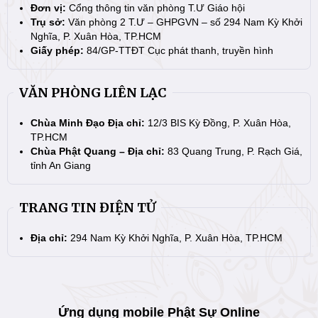
Đơn vị:
Cổng thông tin văn phòng T.Ư Giáo hội
Trụ sở:
Văn phòng 2 T.Ư – GHPGVN – số 294 Nam Kỳ Khởi
Nghĩa, P. Xuân Hòa, TP.HCM
Giấy phép:
84/GP-TTĐT Cục phát thanh, truyền hình
VĂN PHÒNG LIÊN LẠC
Chùa Minh Đạo Địa chỉ:
12/3 BIS Kỳ Đồng, P. Xuân Hòa,
TP.HCM
Chùa Phật Quang – Địa chỉ:
83 Quang Trung, P. Rạch Giá,
tỉnh An Giang
TRANG TIN ĐIỆN TỬ
Địa chỉ:
294 Nam Kỳ Khởi Nghĩa, P. Xuân Hòa, TP.HCM
Ứng dụng mobile Phật Sự Online