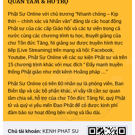
QUAN TÂM & HỖ TRỢ
Phật Sự Online với chủ trương “Nhanh chóng – Kịp
thời – chính xác và Nhân văn” đăng tải các hoạt động
Phật sự của các cấp Giáo hội và các tự viện trong cả
nước cùng các chương trình tu học, thuyết giảng của
chư Tôn đức Tăng, Ni giảng sư được truyền hình trực
tiếp (Live Streaming) trên mạng xã hội: Facebook,
Youtube, Phật Sự Online về các sự kiện Phật sự và trên
15 chương trình khác với mục đích “ Đẩy mạnh truyền
thông Phật giáo như một kênh Hoằng pháp …”
Phật Sự Online có trên 60 nhân sự là phóng viên, Ban
Biên tập và các bộ phận khác, vì vậy rất cần sự quan
tâm chia sẻ, hỗ trợ của chư Tôn đức Tăng Ni, quý Phật
tử và quý vị yêu mến Đạo Phật để có được kinh phí
đảm bảo sự hoạt động bền vững và lâu dài.
Chủ tài khoản:
KENH PHAT SU