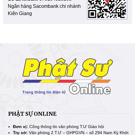
Ngân hàng Sacombank chi nhánh
Kiên Giang
PHẬT SỰ ONLINE
Đơn vị:
Cổng thông tin văn phòng T.Ư Giáo hội
Trụ sở:
Văn phòng 2 T.Ư – GHPGVN – số 294 Nam Kỳ Khởi