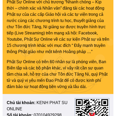
Phật Sự Online với chủ trương “Nhanh chóng – Kịp
thời – chính xác và Nhân văn” đăng tải các hoạt động
Phật sự của các cấp Giáo hội và các tự viện trong cả
nước cùng các chương trình tu học, thuyết giảng của
chư Tôn đức Tăng, Ni giảng sư được truyền hình trực
tiếp (Live Streaming) trên mạng xã hội: Facebook,
Youtube, Phật Sự Online về các sự kiện Phật sự và trên
15 chương trình khác với mục đích “ Đẩy mạnh truyền
thông Phật giáo như một kênh Hoằng pháp …”
Phật Sự Online có trên 60 nhân sự là phóng viên, Ban
Biên tập và các bộ phận khác, vì vậy rất cần sự quan
tâm chia sẻ, hỗ trợ của chư Tôn đức Tăng Ni, quý Phật
tử và quý vị yêu mến Đạo Phật để có được kinh phí
đảm bảo sự hoạt động bền vững và lâu dài.
Chủ tài khoản:
KENH PHAT SU
ONLINE
Số tài khoản:
070104929298