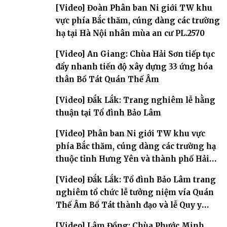
[Video] Đoàn Phân ban Ni giới TW khu
vực phía Bắc thăm, cúng dàng các trường
hạ tại Hà Nội nhân mùa an cư PL.2570
[Video] An Giang: Chùa Hải Sơn tiếp tục
đẩy nhanh tiến độ xây dựng 33 ứng hóa
thân Bồ Tát Quán Thế Âm
[Video] Đắk Lắk: Trang nghiêm lễ hằng
thuận tại Tổ đình Bảo Lâm
[Video] Phân ban Ni giới TW khu vực
phía Bắc thăm, cúng dàng các trường hạ
thuộc tỉnh Hưng Yên và thành phố Hải
Phòng
[Video] Đắk Lắk: Tổ đình Bảo Lâm trang
nghiêm tổ chức lễ tưởng niệm vía Quán
Thế Âm Bồ Tát thành đạo và lễ Quy y
Tam bảo
[Video] Lâm Đồng: Chùa Phước Minh