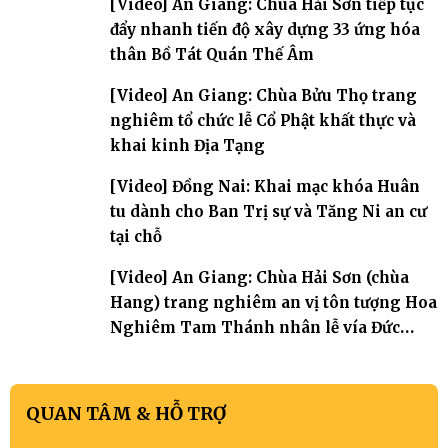
[Video] An Giang: Chùa Hải Sơn tiếp tục
đẩy nhanh tiến độ xây dựng 33 ứng hóa
thân Bồ Tát Quán Thế Âm
[Video] An Giang: Chùa Bửu Thọ trang
nghiêm tổ chức lễ Cổ Phật khất thực và
khai kinh Địa Tạng
[Video] Đồng Nai: Khai mạc khóa Huân
tu dành cho Ban Trị sự và Tăng Ni an cư
tại chỗ
[Video] An Giang: Chùa Hải Sơn (chùa
Hang) trang nghiêm an vị tôn tượng Hoa
Nghiêm Tam Thánh nhân lễ vía Đức
Quán Thế Âm Bồ tát thành đạo
QUAN TÂM & HỖ TRỢ