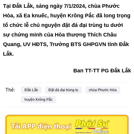
Tại Đắk Lắk, sáng ngày 7/1/2024, chùa Phước
Hòa, xã Ea knuếc, huyện Krông Pắc đã long trọng
tổ chức lễ chú nguyện đặt đá đại trùng tu dưới
sự chứng minh của Hòa thượng Thích Châu
Quang, UV HĐTS, Trưởng BTS GHPGVN tỉnh Đắk
Lắk.
Ban TT-TT PG Đắk Lắk
Thẻ:
Đắk Lắk
Đặt đá đại trùng tu
chùa Phước Hòa
huyện Krông Pắc