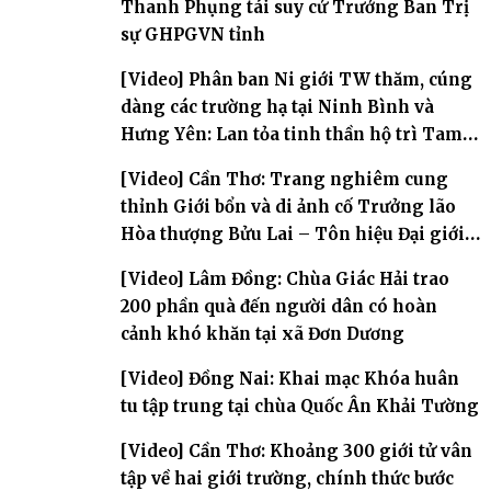
Thanh Phụng tái suy cử Trưởng Ban Trị
sự GHPGVN tỉnh
[Video] Phân ban Ni giới TW thăm, cúng
dàng các trường hạ tại Ninh Bình và
Hưng Yên: Lan tỏa tinh thần hộ trì Tam
bảo
[Video] Cần Thơ: Trang nghiêm cung
thỉnh Giới bổn và di ảnh cố Trưởng lão
Hòa thượng Bửu Lai – Tôn hiệu Đại giới
đàn – về hai giới trường
[Video] Lâm Đồng: Chùa Giác Hải trao
200 phần quà đến người dân có hoàn
cảnh khó khăn tại xã Đơn Dương
[Video] Đồng Nai: Khai mạc Khóa huân
tu tập trung tại chùa Quốc Ân Khải Tường
[Video] Cần Thơ: Khoảng 300 giới tử vân
tập về hai giới trường, chính thức bước