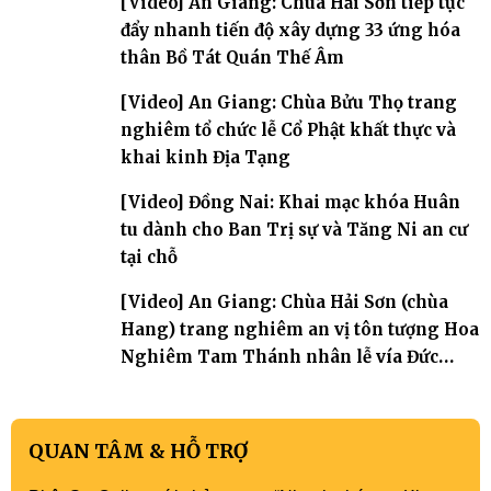
[Video] An Giang: Chùa Hải Sơn tiếp tục
đẩy nhanh tiến độ xây dựng 33 ứng hóa
thân Bồ Tát Quán Thế Âm
[Video] An Giang: Chùa Bửu Thọ trang
nghiêm tổ chức lễ Cổ Phật khất thực và
khai kinh Địa Tạng
[Video] Đồng Nai: Khai mạc khóa Huân
tu dành cho Ban Trị sự và Tăng Ni an cư
tại chỗ
[Video] An Giang: Chùa Hải Sơn (chùa
Hang) trang nghiêm an vị tôn tượng Hoa
Nghiêm Tam Thánh nhân lễ vía Đức
Quán Thế Âm Bồ tát thành đạo
QUAN TÂM & HỖ TRỢ