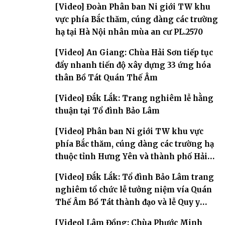
[Video] Đoàn Phân ban Ni giới TW khu
vực phía Bắc thăm, cúng dàng các trường
hạ tại Hà Nội nhân mùa an cư PL.2570
[Video] An Giang: Chùa Hải Sơn tiếp tục
đẩy nhanh tiến độ xây dựng 33 ứng hóa
thân Bồ Tát Quán Thế Âm
[Video] Đắk Lắk: Trang nghiêm lễ hằng
thuận tại Tổ đình Bảo Lâm
[Video] Phân ban Ni giới TW khu vực
phía Bắc thăm, cúng dàng các trường hạ
thuộc tỉnh Hưng Yên và thành phố Hải
Phòng
[Video] Đắk Lắk: Tổ đình Bảo Lâm trang
nghiêm tổ chức lễ tưởng niệm vía Quán
Thế Âm Bồ Tát thành đạo và lễ Quy y
Tam bảo
[Video] Lâm Đồng: Chùa Phước Minh