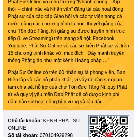
Phật Sự Online với chủ trương “Nhanh chóng – Kịp
thời – chính xác và Nhân văn” đăng tải các hoạt động
Phật sự của các cấp Giáo hội và các tự viện trong cả
nước cùng các chương trình tu học, thuyết giảng của
chư Tôn đức Tăng, Ni giảng sư được truyền hình trực
tiếp (Live Streaming) trên mạng xã hội: Facebook,
Youtube, Phật Sự Online về các sự kiện Phật sự và trên
15 chương trình khác với mục đích “ Đẩy mạnh truyền
thông Phật giáo như một kênh Hoằng pháp …”
Phật Sự Online có trên 60 nhân sự là phóng viên, Ban
Biên tập và các bộ phận khác, vì vậy rất cần sự quan
tâm chia sẻ, hỗ trợ của chư Tôn đức Tăng Ni, quý Phật
tử và quý vị yêu mến Đạo Phật để có được kinh phí
đảm bảo sự hoạt động bền vững và lâu dài.
Chủ tài khoản:
KENH PHAT SU
ONLINE
Số tài khoản:
070104929298