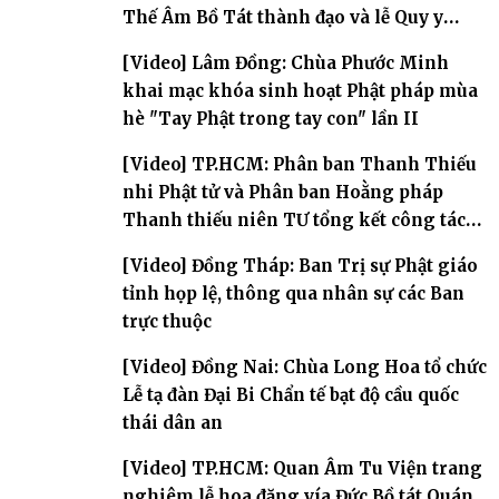
Thế Âm Bồ Tát thành đạo và lễ Quy y
Tam bảo
[Video] Lâm Đồng: Chùa Phước Minh
khai mạc khóa sinh hoạt Phật pháp mùa
hè "Tay Phật trong tay con" lần II
[Video] TP.HCM: Phân ban Thanh Thiếu
nhi Phật tử và Phân ban Hoằng pháp
Thanh thiếu niên TƯ tổng kết công tác
Phật sự nhiệm kỳ IX (2022 – 2027)
[Video] Đồng Tháp: Ban Trị sự Phật giáo
tỉnh họp lệ, thông qua nhân sự các Ban
trực thuộc
[Video] Đồng Nai: Chùa Long Hoa tổ chức
Lễ tạ đàn Đại Bi Chẩn tế bạt độ cầu quốc
thái dân an
[Video] TP.HCM: Quan Âm Tu Viện trang
nghiêm lễ hoa đăng vía Đức Bồ tát Quán