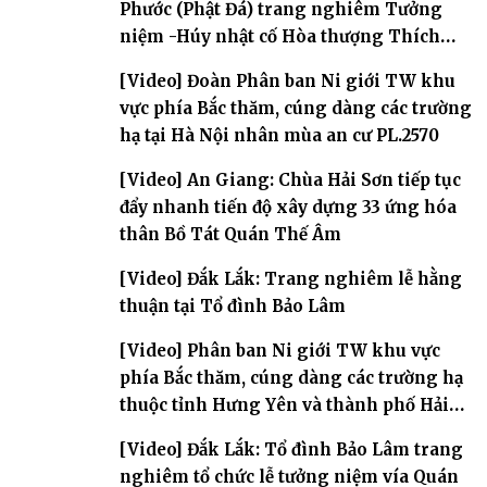
Phước (Phật Đá) trang nghiêm Tưởng
niệm -Húy nhật cố Hòa thượng Thích
Nhuận Sanh lần thứ 11
[Video] Đoàn Phân ban Ni giới TW khu
vực phía Bắc thăm, cúng dàng các trường
hạ tại Hà Nội nhân mùa an cư PL.2570
[Video] An Giang: Chùa Hải Sơn tiếp tục
đẩy nhanh tiến độ xây dựng 33 ứng hóa
thân Bồ Tát Quán Thế Âm
[Video] Đắk Lắk: Trang nghiêm lễ hằng
thuận tại Tổ đình Bảo Lâm
[Video] Phân ban Ni giới TW khu vực
phía Bắc thăm, cúng dàng các trường hạ
thuộc tỉnh Hưng Yên và thành phố Hải
Phòng
[Video] Đắk Lắk: Tổ đình Bảo Lâm trang
nghiêm tổ chức lễ tưởng niệm vía Quán