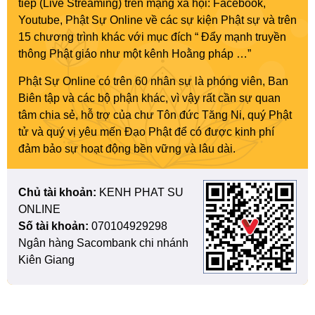
tiếp (Live Streaming) trên mạng xã hội: Facebook,
Youtube, Phật Sự Online về các sự kiện Phật sự và trên
15 chương trình khác với mục đích “ Đẩy mạnh truyền
thông Phật giáo như một kênh Hoằng pháp …”
Phật Sự Online có trên 60 nhân sự là phóng viên, Ban
Biên tập và các bộ phận khác, vì vậy rất cần sự quan
tâm chia sẻ, hỗ trợ của chư Tôn đức Tăng Ni, quý Phật
tử và quý vị yêu mến Đạo Phật để có được kinh phí
đảm bảo sự hoạt động bền vững và lâu dài.
Chủ tài khoản:
KENH PHAT SU
ONLINE
Số tài khoản:
070104929298
Ngân hàng Sacombank chi nhánh
Kiên Giang