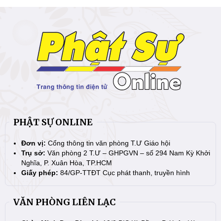
PHẬT SỰ ONLINE
Đơn vị:
Cổng thông tin văn phòng T.Ư Giáo hội
Trụ sở:
Văn phòng 2 T.Ư – GHPGVN – số 294 Nam Kỳ Khởi
Nghĩa, P. Xuân Hòa, TP.HCM
Giấy phép:
84/GP-TTĐT Cục phát thanh, truyền hình
VĂN PHÒNG LIÊN LẠC