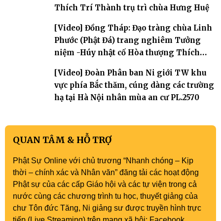
Thích Trí Thành trụ trì chùa Hưng Huệ
[Video] Đồng Tháp: Đạo tràng chùa Linh
Phước (Phật Đá) trang nghiêm Tưởng
niệm -Húy nhật cố Hòa thượng Thích
Nhuận Sanh lần thứ 11
[Video] Đoàn Phân ban Ni giới TW khu
vực phía Bắc thăm, cúng dàng các trường
hạ tại Hà Nội nhân mùa an cư PL.2570
QUAN TÂM & HỖ TRỢ
Phật Sự Online với chủ trương “Nhanh chóng – Kịp
thời – chính xác và Nhân văn” đăng tải các hoạt động
Phật sự của các cấp Giáo hội và các tự viện trong cả
nước cùng các chương trình tu học, thuyết giảng của
chư Tôn đức Tăng, Ni giảng sư được truyền hình trực
tiếp (Live Streaming) trên mạng xã hội: Facebook,