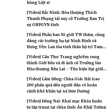
hùng Liệt sĩ
[Video] Bắc Ninh: Hòa thượng Thích
Thanh Phụng tái suy cử Trưởng Ban Trị
sự GHPGVN tỉnh
[Video] Phân ban Ni giới TW thăm, cúng
dàng các trường hạ tại Ninh Bình và
Hưng Yên: Lan tỏa tinh thần hộ trì Tam
bảo
[Video] Cần Thơ: Trang nghiêm cung
thỉnh Giới bổn và di ảnh cố Trưởng lão
Hòa thượng Bửu Lai – Tôn hiệu Đại giới
đàn – về hai giới trường
[Video] Lâm Đồng: Chùa Giác Hải trao
200 phần quà đến người dân có hoàn
cảnh khó khăn tại xã Đơn Dương
[Video] Đồng Nai: Khai mạc Khóa huân
tu tập trung tại chùa Quốc Ân Khải Tường