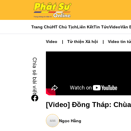
Trang Chủ
HT Chủ Tịch
Liên Kết
Tin Tức
Video
Văn 
Video
Từ thiện Xã hội
Video tin t
[Video] Đồng Tháp: Chùa
Ngọc Hằng