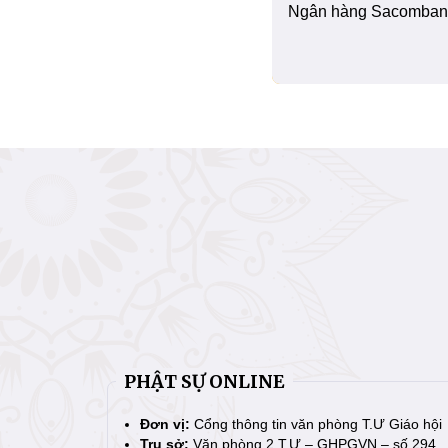
Ngân hàng Sacombank
PHẬT SỰ ONLINE
Đơn vị:
Cổng thông tin văn phòng T.Ư Giáo hội
Trụ sở:
Văn phòng 2 T.Ư – GHPGVN – số 294