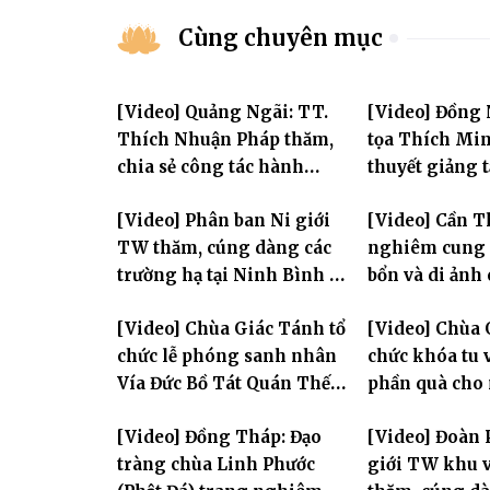
Cùng chuyên mục
[Video] Quảng Ngãi: TT.
[Video] Đồng
Thích Nhuận Pháp thăm,
tọa Thích Mi
chia sẻ công tác hành
thuyết giảng 
chính Giáo hội và sách tấn
Huân tu tập t
[Video] Phân ban Ni giới
[Video] Cần T
chư hành giả Ni
TW thăm, cúng dàng các
nghiêm cung 
trường hạ tại Ninh Bình và
bổn và di ảnh
Hưng Yên: Lan tỏa tinh
lão Hòa thượn
[Video] Chùa Giác Tánh tổ
[Video] Chùa 
thần hộ trì Tam bảo
Tôn hiệu Đại g
chức lễ phóng sanh nhân
chức khóa tu v
hai giới trườ
Vía Đức Bồ Tát Quán Thế
phần quà cho
Âm
thị có hoàn c
[Video] Đồng Tháp: Đạo
[Video] Đoàn 
tràng chùa Linh Phước
giới TW khu v