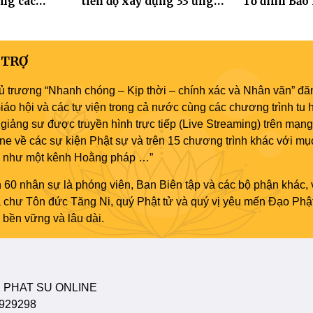
ng các
tiến độ xây dựng 33 ứng
Tổ đình Bảo
 Hà Nội nhân
hóa thân Bồ Tát Quán Thế
2570
Âm
 TRỢ
ủ trương “Nhanh chóng – Kịp thời – chính xác và Nhân văn” đăn
áo hội và các tự viện trong cả nước cùng các chương trình tu h
giảng sư được truyền hình trực tiếp (Live Streaming) trên mạng
ne về các sự kiện Phật sự và trên 15 chương trình khác với mụ
áo như một kênh Hoằng pháp …”
 60 nhân sự là phóng viên, Ban Biên tập và các bộ phận khác, 
ủa chư Tôn đức Tăng Ni, quý Phật tử và quý vị yêu mến Đạo Phậ
bền vững và lâu dài.
 PHAT SU ONLINE
929298