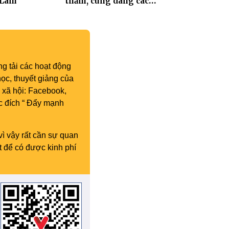
 Lâm
thăm, cúng dàng các
trường hạ thuộc tỉnh Hưng
Yên và thành phố Hải
Phòng
g tải các hoạt động
ọc, thuyết giảng của
 xã hội: Facebook,
c đích “ Đẩy mạnh
vì vậy rất cần sự quan
t để có được kinh phí