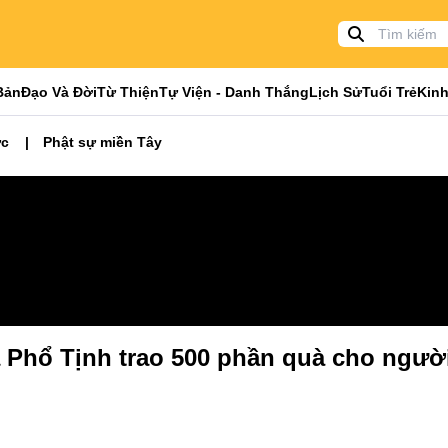
Bản
Đạo Và Đời
Từ Thiện
Tự Viện - Danh Thắng
Lịch Sử
Tuổi Trẻ
Kinh
ức
Phật sự miền Tây
 Phổ Tịnh trao 500 phần quà cho ngườ