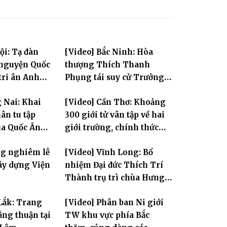
ội: Tạ đàn
[Video] Bắc Ninh: Hòa
 nguyện Quốc
thượng Thích Thanh
tri ân Anh
Phụng tái suy cử Trưởng
Ban Trị sự GHPGVN tỉnh
 Nai: Khai
[Video] Cần Thơ: Khoảng
ân tu tập
300 giới tử vân tập về hai
ùa Quốc Ân
giới trường, chính thức
bước vào ngày đầu Đại giới
ng nghiêm lễ
[Video] Vĩnh Long: Bổ
đàn Bửu Lai PL.2570
ây dựng Viện
nhiệm Đại đức Thích Trí
Thành trụ trì chùa Hưng
Huệ
Lắk: Trang
[Video] Phân ban Ni giới
ng thuận tại
TW khu vực phía Bắc