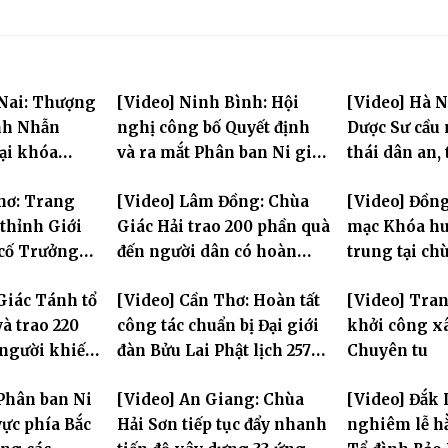
 Nai: Thượng
[Video] Ninh Bình: Hội
[Video] Hà N
nh Nhẫn
nghị công bố Quyết định
Dược Sư cầu
tại khóa
và ra mắt Phân ban Ni giới
thái dân an, 
rung PL.2570
tỉnh nhiệm kỳ 2026-2031
hùng Liệt sĩ
hơ: Trang
[Video] Lâm Đồng: Chùa
[Video] Đồng
thỉnh Giới
Giác Hải trao 200 phần quà
mạc Khóa hu
 cố Trưởng
đến người dân có hoàn
trung tại ch
g Bửu Lai –
cảnh khó khăn tại xã Đơn
Khải Tường
Giác Tánh tổ
[Video] Cần Thơ: Hoàn tất
[Video] Tra
iới đàn – về
Dương
à trao 220
công tác chuẩn bị Đại giới
khởi công x
ng
 người khiếm
đàn Bửu Lai Phật lịch 2570,
Chuyên tu
ảnh khó khăn
dự kiến hơn 300 giới tử
Phân ban Ni
[Video] An Giang: Chùa
[Video] Đắk 
đăng đàn cầu giới
ực phía Bắc
Hải Sơn tiếp tục đẩy nhanh
nghiêm lễ hằ