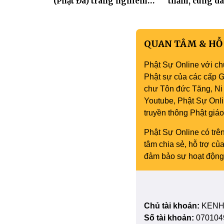
(Phật Đá) trang nghiêm
thăm, cúng dà
Tưởng niệm -Húy nhật cố
trường hạ tại
Hòa thượng Thích Nhuận
mùa an cư PL.
Sanh lần thứ 11
QUAN TÂM & HỖ
Phật Sự Online với ch
Phật sự của các cấp Gi
chư Tôn đức Tăng, Ni 
Youtube, Phật Sự Onli
truyền thông Phật gi
Phật Sự Online có trên
tâm chia sẻ, hỗ trợ c
đảm bảo sự hoạt động 
Chủ tài khoản:
KENH
Số tài khoản:
070104