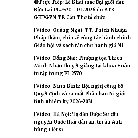
🔴Trực Tiếp: Lễ Khai mạc Đại giới đàn
Bửu Lai PL.2570 - DL.2026 do BTS
GHPGVN TP. Cần Thơ tổ chức
[Video] Quảng Ngãi: TT. Thích Nhuận
Pháp thăm, chia sẻ công tác hành chính
Giáo hội và sách tấn chư hành giả Ni
[Video] Đồng Nai: Thượng tọa Thích
Minh Nhẫn thuyết giảng tại khóa Huân
tu tập trung PL.2570
[Video] Ninh Bình: Hội nghị công bố
Quyết định và ra mắt Phân ban Ni giới
tỉnh nhiệm kỳ 2026-2031
[Video] Hà Nội: Tạ đàn Dược Sư cầu
nguyện Quốc thái dân an, tri ân Anh
hùng Liệt sĩ