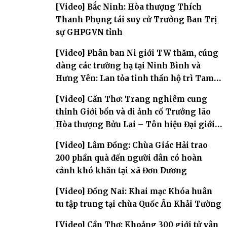
[Video] Bắc Ninh: Hòa thượng Thích
Thanh Phụng tái suy cử Trưởng Ban Trị
sự GHPGVN tỉnh
[Video] Phân ban Ni giới TW thăm, cúng
dàng các trường hạ tại Ninh Bình và
Hưng Yên: Lan tỏa tinh thần hộ trì Tam
bảo
[Video] Cần Thơ: Trang nghiêm cung
thỉnh Giới bổn và di ảnh cố Trưởng lão
Hòa thượng Bửu Lai – Tôn hiệu Đại giới
đàn – về hai giới trường
[Video] Lâm Đồng: Chùa Giác Hải trao
200 phần quà đến người dân có hoàn
cảnh khó khăn tại xã Đơn Dương
[Video] Đồng Nai: Khai mạc Khóa huân
tu tập trung tại chùa Quốc Ân Khải Tường
[Video] Cần Thơ: Khoảng 300 giới tử vân