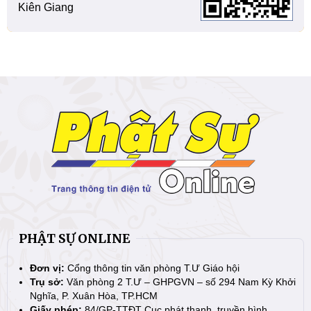
Kiên Giang
PHẬT SỰ ONLINE
Đơn vị:
Cổng thông tin văn phòng T.Ư Giáo hội
Trụ sở:
Văn phòng 2 T.Ư – GHPGVN – số 294 Nam Kỳ Khởi
Nghĩa, P. Xuân Hòa, TP.HCM
Giấy phép:
84/GP-TTĐT Cục phát thanh, truyền hình