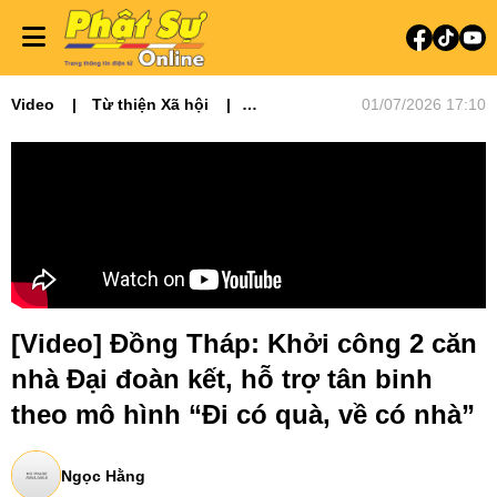
Video
Từ thiện Xã hội
01/07/2026 17:10
Video tin tức
Phật sự miền Tây
[Video] Đồng Tháp: Khởi công 2 căn
nhà Đại đoàn kết, hỗ trợ tân binh
theo mô hình “Đi có quà, về có nhà”
Ngọc Hằng