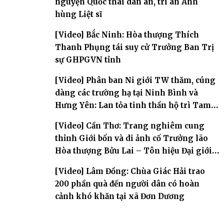
nguyện Quốc thái dân an, tri ân Anh
hùng Liệt sĩ
[Video] Bắc Ninh: Hòa thượng Thích
Thanh Phụng tái suy cử Trưởng Ban Trị
sự GHPGVN tỉnh
[Video] Phân ban Ni giới TW thăm, cúng
dàng các trường hạ tại Ninh Bình và
Hưng Yên: Lan tỏa tinh thần hộ trì Tam
bảo
[Video] Cần Thơ: Trang nghiêm cung
thỉnh Giới bổn và di ảnh cố Trưởng lão
Hòa thượng Bửu Lai – Tôn hiệu Đại giới
đàn – về hai giới trường
[Video] Lâm Đồng: Chùa Giác Hải trao
200 phần quà đến người dân có hoàn
cảnh khó khăn tại xã Đơn Dương