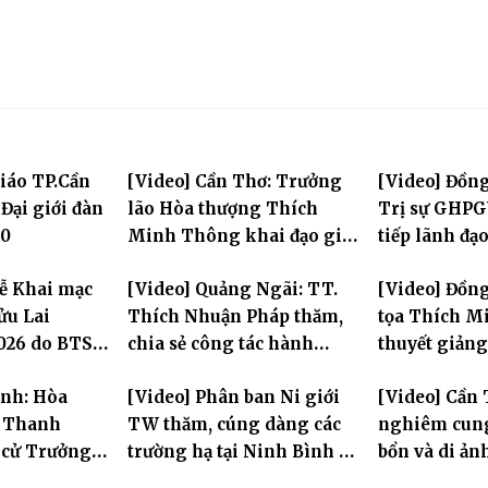
giáo TP.Cần
[Video] Cần Thơ: Trưởng
[Video] Đồn
Đại giới đàn
lão Hòa thượng Thích
Trị sự GHPG
70
Minh Thông khai đạo giới
tiếp lãnh đạ
tử tại Đại giới đàn Bửu Lai
thăm Văn ph
Lễ Khai mạc
[Video] Quảng Ngãi: TT.
[Video] Đồn
Hòa Long
ửu Lai
Thích Nhuận Pháp thăm,
tọa Thích M
2026 do BTS
chia sẻ công tác hành
thuyết giảng
ần Thơ tổ
chính Giáo hội và sách tấn
Huân tu tập 
inh: Hòa
[Video] Phân ban Ni giới
[Video] Cần
chư hành giả Ni
h Thanh
TW thăm, cúng dàng các
nghiêm cung
 cử Trưởng
trường hạ tại Ninh Bình và
bổn và di ản
HPGVN tỉnh
Hưng Yên: Lan tỏa tinh
lão Hòa thượ