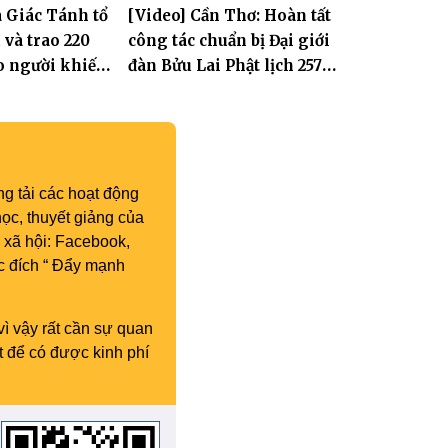
 Giác Tánh tổ
[Video] Cần Thơ: Hoàn tất
 giới đàn – về
Dương
 và trao 220
công tác chuẩn bị Đại giới
ờng
o người khiếm
đàn Bửu Lai Phật lịch 2570,
 cảnh khó khăn
dự kiến hơn 300 giới tử
đăng đàn cầu giới
g tải các hoạt động
ọc, thuyết giảng của
 xã hội: Facebook,
c đích “ Đẩy mạnh
vì vậy rất cần sự quan
t để có được kinh phí