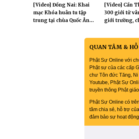
[Video] Đồng Nai: Khai
[Video] Cần 
mạc Khóa huân tu tập
300 giới tử vâ
trung tại chùa Quốc Ân
giới trường, 
Khải Tường
bước vào ngày
đàn Bửu Lai P
QUAN TÂM & HỖ
Phật Sự Online với ch
Phật sự của các cấp Gi
chư Tôn đức Tăng, Ni 
Youtube, Phật Sự Onli
truyền thông Phật gi
Phật Sự Online có trên
tâm chia sẻ, hỗ trợ c
đảm bảo sự hoạt động 