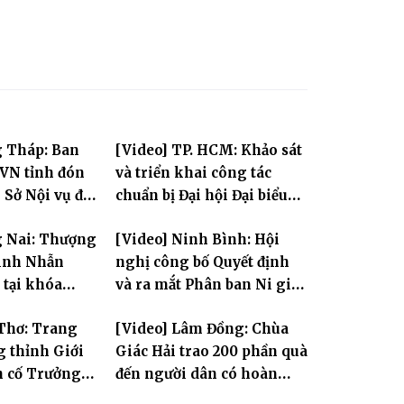
g Tháp: Ban
[Video] TP. HCM: Khảo sát
VN tỉnh đón
và triển khai công tác
o Sở Nội vụ đến
chuẩn bị Đại hội Đại biểu
òng 2 – Chùa
Phật giáo toàn quốc lần
g Nai: Thượng
[Video] Ninh Bình: Hội
thứ X, nhiệm kỳ 2026-2031
inh Nhẫn
nghị công bố Quyết định
 tại khóa
và ra mắt Phân ban Ni giới
trung PL.2570
tỉnh nhiệm kỳ 2026-2031
 Thơ: Trang
[Video] Lâm Đồng: Chùa
 thỉnh Giới
Giác Hải trao 200 phần quà
h cố Trưởng
đến người dân có hoàn
ng Bửu Lai –
cảnh khó khăn tại xã Đơn