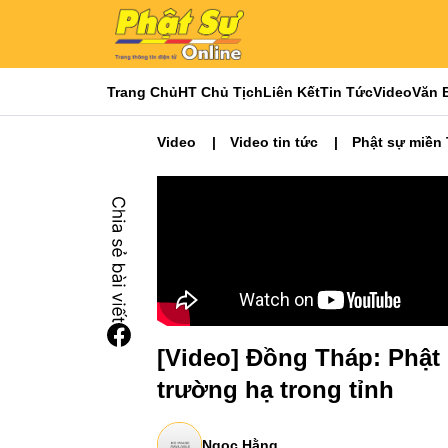
Trang Chủ
HT Chủ Tịch
Liên Kết
Tin Tức
Video
Văn 
Video
Video tin tức
Phật sự miền
[Video] Đồng Tháp: Phật
trường hạ trong tỉnh
Ngọc Hằng