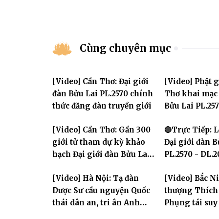
Cùng chuyên mục
[Video] Cần Thơ: Đại giới
[Video] Phật 
đàn Bửu Lai PL.2570 chính
Thơ khai mạc 
thức đăng đàn truyền giới
Bửu Lai PL.25
[Video] Cần Thơ: Gần 300
🔴Trực Tiếp: 
giới tử tham dự kỳ khảo
Đại giới đàn B
hạch Đại giới đàn Bửu Lai
PL.2570 - DL.
PL.2570
GHPGVN TP. C
[Video] Hà Nội: Tạ đàn
[Video] Bắc N
chức
Dược Sư cầu nguyện Quốc
thượng Thíc
thái dân an, tri ân Anh
Phụng tái suy
hùng Liệt sĩ
Ban Trị sự G