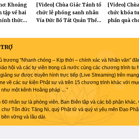
Thơ: Khoảng
[Video] Chùa Giác Tánh tổ
[Video] Chùa
thần hộ trì Tam bảo
Tôn hiệu Đại
n tập về hai
chức lễ phóng sanh nhân
chức khóa tu
hai giới trư
chính thức
Vía Đức Bồ Tát Quán Thế
phần quà ch
 đầu Đại giới
Âm
thị có hoàn
L.2570
 TRỢ
ủ trương “Nhanh chóng – Kịp thời – chính xác và Nhân văn” đăn
áo hội và các tự viện trong cả nước cùng các chương trình tu h
giảng sư được truyền hình trực tiếp (Live Streaming) trên mạng
ne về các sự kiện Phật sự và trên 15 chương trình khác với mụ
áo như một kênh Hoằng pháp …”
 60 nhân sự là phóng viên, Ban Biên tập và các bộ phận khác, 
ủa chư Tôn đức Tăng Ni, quý Phật tử và quý vị yêu mến Đạo Phậ
bền vững và lâu dài.