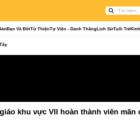
Bản
Đạo Và Đời
Từ Thiện
Tự Viện - Danh Thắng
Lịch Sử
Tuổi Trẻ
Kinh
 Tây
 giáo khu vực VII hoàn thành viên mãn