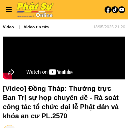
Video
Video tin tức
18/05/2026 21:26
Phật sự miền Tây
[Video] Đồng Tháp: Thường trực
Ban Trị sự họp chuyên đề - Rà soát
công tác tổ chức đại lễ Phật đản và
khóa an cư PL.2570