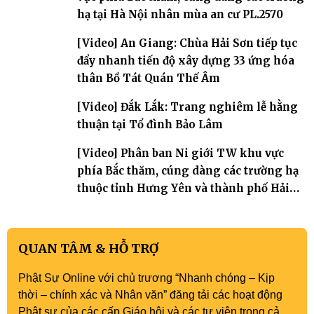
hạ tại Hà Nội nhân mùa an cư PL.2570
[Video] An Giang: Chùa Hải Sơn tiếp tục
đẩy nhanh tiến độ xây dựng 33 ứng hóa
thân Bồ Tát Quán Thế Âm
[Video] Đắk Lắk: Trang nghiêm lễ hằng
thuận tại Tổ đình Bảo Lâm
[Video] Phân ban Ni giới TW khu vực
phía Bắc thăm, cúng dàng các trường hạ
thuộc tỉnh Hưng Yên và thành phố Hải
Phòng
QUAN TÂM & HỖ TRỢ
Phật Sự Online với chủ trương “Nhanh chóng – Kịp
thời – chính xác và Nhân văn” đăng tải các hoạt động
Phật sự của các cấp Giáo hội và các tự viện trong cả