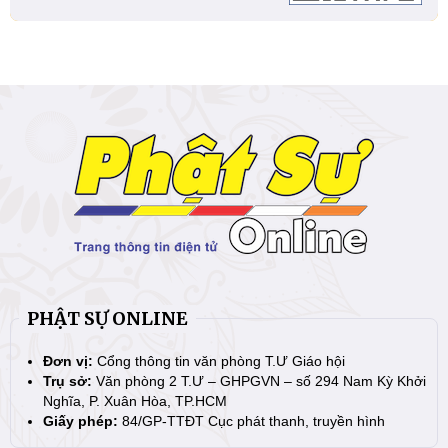
PHẬT SỰ ONLINE
Đơn vị:
Cổng thông tin văn phòng T.Ư Giáo hội
Trụ sở:
Văn phòng 2 T.Ư – GHPGVN – số 294 Nam Kỳ Khởi
Nghĩa, P. Xuân Hòa, TP.HCM
Giấy phép:
84/GP-TTĐT Cục phát thanh, truyền hình