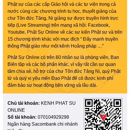
Phật sự của các cấp Giáo hội và các tự viện trong cả
nước cùng các chương trình tu học, thuyết giảng của
chư Tôn đức Tăng, Ni giảng sư được truyền hình trực
tiếp (Live Streaming) trên mạng xã hội: Facebook,
Youtube, Phật Sự Online về các sự kiện Phật sự và trên
15 chương trình khác với mục đích “ Đẩy mạnh truyền
thông Phật giáo như một kênh Hoằng pháp …”
Phật Sự Online có trên 60 nhân sự là phóng viên, Ban
Biên tập và các bộ phận khác, vì vậy rất cần sự quan
tâm chia sẻ, hỗ trợ của chư Tôn đức Tăng Ni, quý Phật
tử và quý vị yêu mến Đạo Phật để có được kinh phí
đảm bảo sự hoạt động bền vững và lâu dài.
Chủ tài khoản:
KENH PHAT SU
ONLINE
Số tài khoản:
070104929298
Ngân hàng Sacombank chi nhánh