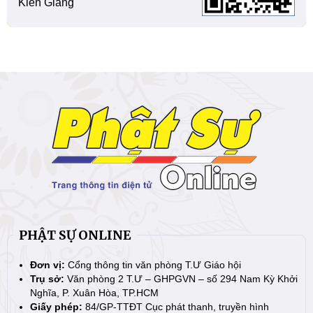
Kiên Giang
PHẬT SỰ ONLINE
Đơn vị:
Cổng thông tin văn phòng T.Ư Giáo hội
Trụ sở:
Văn phòng 2 T.Ư – GHPGVN – số 294 Nam Kỳ Khởi
Nghĩa, P. Xuân Hòa, TP.HCM
Giấy phép:
84/GP-TTĐT Cục phát thanh, truyền hình