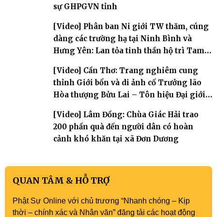
sự GHPGVN tỉnh
[Video] Phân ban Ni giới TW thăm, cúng
dàng các trường hạ tại Ninh Bình và
Hưng Yên: Lan tỏa tinh thần hộ trì Tam
bảo
[Video] Cần Thơ: Trang nghiêm cung
thỉnh Giới bổn và di ảnh cố Trưởng lão
Hòa thượng Bửu Lai – Tôn hiệu Đại giới
đàn – về hai giới trường
[Video] Lâm Đồng: Chùa Giác Hải trao
200 phần quà đến người dân có hoàn
cảnh khó khăn tại xã Đơn Dương
QUAN TÂM & HỖ TRỢ
Phật Sự Online với chủ trương “Nhanh chóng – Kịp
thời – chính xác và Nhân văn” đăng tải các hoạt động