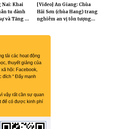
 Nai: Khai
[Video] An Giang: Chùa
ân tu dành
Hải Sơn (chùa Hang) trang
sự và Tăng Ni
nghiêm an vị tôn tượng
Hoa Nghiêm Tam Thánh
nhân lễ vía Đức Quán Thế
Âm Bồ tát thành đạo
g tải các hoạt động
ọc, thuyết giảng của
 xã hội: Facebook,
c đích “ Đẩy mạnh
vì vậy rất cần sự quan
t để có được kinh phí