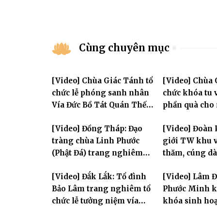
Cùng chuyên mục
[Video] Chùa Giác Tánh tổ
[Video] Chùa 
chức lễ phóng sanh nhân
chức khóa tu v
Vía Đức Bồ Tát Quán Thế
phần quà cho
Âm
thị có hoàn c
[Video] Đồng Tháp: Đạo
[Video] Đoàn 
tràng chùa Linh Phước
giới TW khu v
(Phật Đá) trang nghiêm
thăm, cúng dà
Tưởng niệm -Húy nhật cố
trường hạ tại
[Video] Đắk Lắk: Tổ đình
[Video] Lâm 
Hòa thượng Thích Nhuận
mùa an cư PL.
Bảo Lâm trang nghiêm tổ
Phước Minh k
Sanh lần thứ 11
chức lễ tưởng niệm vía
khóa sinh hoạ
Quán Thế Âm Bồ Tát
mùa hè "Tay 