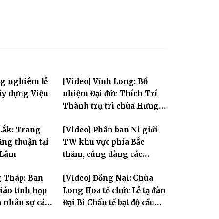
ng nghiêm lễ
[Video] Vĩnh Long: Bổ
ây dựng Viện
nhiệm Đại đức Thích Trí
Thành trụ trì chùa Hưng
Huệ
Lắk: Trang
[Video] Phân ban Ni giới
ng thuận tại
TW khu vực phía Bắc
 Lâm
thăm, cúng dàng các
trường hạ thuộc tỉnh Hưng
g Tháp: Ban
[Video] Đồng Nai: Chùa
Yên và thành phố Hải
giáo tỉnh họp
Long Hoa tổ chức Lễ tạ đàn
Phòng
a nhân sự các
Đại Bi Chẩn tế bạt độ cầu
ộc
quốc thái dân an