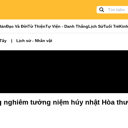
Bản
Đạo Và Đời
Từ Thiện
Tự Viện - Danh Thắng
Lịch Sử
Tuổi Trẻ
Kinh
 Tây
Lịch sử - Nhân vật
g nghiêm tưởng niệm húy nhật Hòa thư