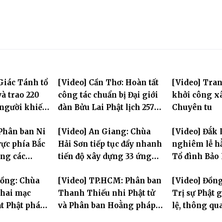
Giác Tánh tổ
[Video] Cần Thơ: Hoàn tất
[Video] Tra
à trao 220
công tác chuẩn bị Đại giới
khởi công x
 người khiếm
đàn Bửu Lai Phật lịch 2570,
Chuyên tu
ảnh khó khăn
dự kiến hơn 300 giới tử
Phân ban Ni
[Video] An Giang: Chùa
[Video] Đắk 
đăng đàn cầu giới
ực phía Bắc
Hải Sơn tiếp tục đẩy nhanh
nghiêm lễ hằ
ng các
tiến độ xây dựng 33 ứng
Tổ đình Bảo
 Hà Nội nhân
hóa thân Bồ Tát Quán Thế
Đồng: Chùa
[Video] TP.HCM: Phân ban
[Video] Đồn
2570
Âm
hai mạc
Thanh Thiếu nhi Phật tử
Trị sự Phật 
t Phật pháp
và Phân ban Hoằng pháp
lệ, thông qu
Phật trong
Thanh thiếu niên TƯ tổng
Ban trực thu