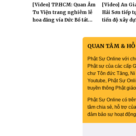
[Video] TP.HCM: Quan Âm
[Video] An Gi
thành đạo và lễ Quy y Tam
tay con" lần II
Tu Viện trang nghiêm lễ
Hải Sơn tiếp 
bảo
hoa đăng vía Đức Bồ tát
tiến độ xây d
Quán Thế Âm thành đạo
hóa thân Bồ 
Âm
QUAN TÂM & HỖ
Phật Sự Online với ch
Phật sự của các cấp Gi
chư Tôn đức Tăng, Ni 
Youtube, Phật Sự Onli
truyền thông Phật gi
Phật Sự Online có trên
tâm chia sẻ, hỗ trợ c
đảm bảo sự hoạt động 