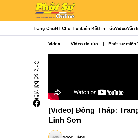
Trang Chủ
HT Chủ Tịch
Liên Kết
Tin Tức
Video
Văn 
Video
Video tin tức
Phật sự miền
[Video] Đồng Tháp: Tran
Linh Sơn
Ngọc Hằng