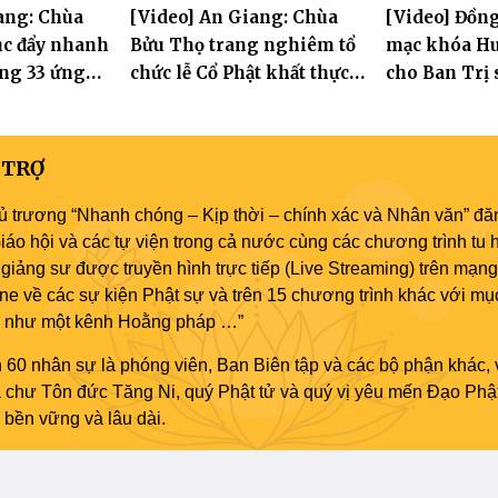
ang: Chùa
[Video] An Giang: Chùa
[Video] Đồng
kết công tác Phật sự nhiệm
tục đẩy nhanh
Bửu Thọ trang nghiêm tổ
mạc khóa Hu
kỳ IX (2022 – 2027)
ựng 33 ứng
chức lễ Cổ Phật khất thực
cho Ban Trị 
Tát Quán Thế
và khai kinh Địa Tạng
an cư tại chỗ
 TRỢ
ủ trương “Nhanh chóng – Kịp thời – chính xác và Nhân văn” đăn
áo hội và các tự viện trong cả nước cùng các chương trình tu h
giảng sư được truyền hình trực tiếp (Live Streaming) trên mạng
ne về các sự kiện Phật sự và trên 15 chương trình khác với mụ
áo như một kênh Hoằng pháp …”
 60 nhân sự là phóng viên, Ban Biên tập và các bộ phận khác, 
ủa chư Tôn đức Tăng Ni, quý Phật tử và quý vị yêu mến Đạo Phậ
bền vững và lâu dài.