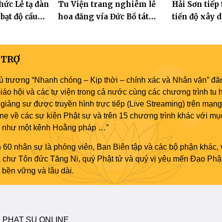
hức Lễ tạ đàn
Tu Viện trang nghiêm lễ
Hải Sơn tiếp
bảo
 bạt độ cầu
hoa đăng vía Đức Bồ tát
tiến độ xây 
 an
Quán Thế Âm thành đạo
hóa thân Bồ
Âm
 TRỢ
ủ trương “Nhanh chóng – Kịp thời – chính xác và Nhân văn” đăn
áo hội và các tự viện trong cả nước cùng các chương trình tu h
giảng sư được truyền hình trực tiếp (Live Streaming) trên mạng
ne về các sự kiện Phật sự và trên 15 chương trình khác với mụ
áo như một kênh Hoằng pháp …”
 60 nhân sự là phóng viên, Ban Biên tập và các bộ phận khác, 
ủa chư Tôn đức Tăng Ni, quý Phật tử và quý vị yêu mến Đạo Phậ
bền vững và lâu dài.
 PHAT SU ONLINE