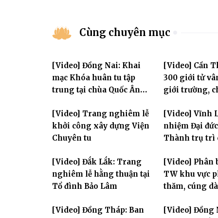
Cùng chuyên mục
[Video] Đồng Nai: Khai
[Video] Cần 
mạc Khóa huân tu tập
300 giới tử vâ
trung tại chùa Quốc Ân
giới trường, 
Khải Tường
bước vào ngày
[Video] Trang nghiêm lễ
[Video] Vĩnh 
đàn Bửu Lai P
khởi công xây dựng Viện
nhiệm Đại đức
Chuyên tu
Thành trụ trì
Huệ
[Video] Đắk Lắk: Trang
[Video] Phân 
nghiêm lễ hằng thuận tại
TW khu vực p
Tổ đình Bảo Lâm
thăm, cúng dà
trường hạ thu
[Video] Đồng Tháp: Ban
[Video] Đồng 
Yên và thành 