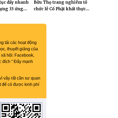
 tục đẩy nhanh
Bửu Thọ trang nghiêm tổ
kỳ IX (2022 – 2027)
dựng 33 ứng
chức lễ Cổ Phật khất thực
 Tát Quán Thế
và khai kinh Địa Tạng
g tải các hoạt động
ọc, thuyết giảng của
 xã hội: Facebook,
c đích “ Đẩy mạnh
vì vậy rất cần sự quan
t để có được kinh phí