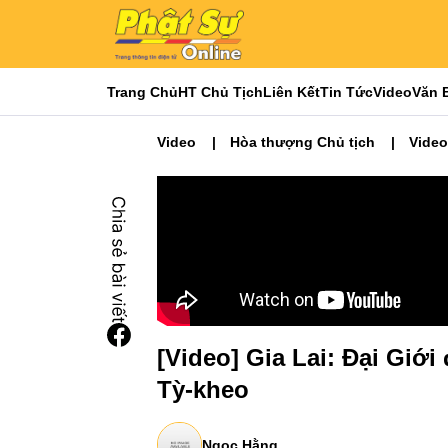
Trang Chủ
HT Chủ Tịch
Liên Kết
Tin Tức
Video
Văn 
Video
Hòa thượng Chủ tịch
Video
[Video] Gia Lai: Đại Giớ
Tỳ-kheo
Ngọc Hằng