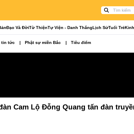
Bản
Đạo Và Đời
Từ Thiện
Tự Viện - Danh Thắng
Lịch Sử
Tuổi Trẻ
Kinh
 tin tức
Phật sự miền Bắc
Tiêu điểm
i đàn Cam Lộ Đỗng Quang tấn đàn truyền