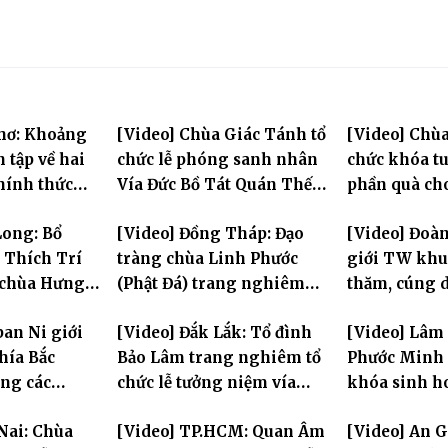
Thơ: Khoảng
[Video] Chùa Giác Tánh tổ
[Video] Chùa
n tập về hai
chức lễ phóng sanh nhân
chức khóa tu
chính thức
Vía Đức Bồ Tát Quán Thế
phần quà ch
 đầu Đại giới
Âm
thị có hoàn
Long: Bổ
[Video] Đồng Tháp: Đạo
[Video] Đoà
L.2570
 Thích Trí
tràng chùa Linh Phước
giới TW khu
 chùa Hưng
(Phật Đá) trang nghiêm
thăm, cúng 
Tưởng niệm -Húy nhật cố
trường hạ tạ
ban Ni giới
[Video] Đắk Lắk: Tổ đình
[Video] Lâm
Hòa thượng Thích Nhuận
mùa an cư PL
hía Bắc
Bảo Lâm trang nghiêm tổ
Phước Minh 
Sanh lần thứ 11
ng các
chức lễ tưởng niệm vía
khóa sinh h
ộc tỉnh Hưng
Quán Thế Âm Bồ Tát
mùa hè "Tay
Nai: Chùa
[Video] TP.HCM: Quan Âm
[Video] An 
phố Hải
thành đạo và lễ Quy y Tam
tay con" lần 