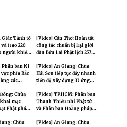
 Giác Tánh tổ
[Video] Cần Thơ: Hoàn tất
 và trao 220
công tác chuẩn bị Đại giới
o người khiếm
đàn Bửu Lai Phật lịch 2570,
 cảnh khó khăn
dự kiến hơn 300 giới tử
n Phân ban Ni
[Video] An Giang: Chùa
đăng đàn cầu giới
 vực phía Bắc
Hải Sơn tiếp tục đẩy nhanh
dàng các
tiến độ xây dựng 33 ứng
i Hà Nội nhân
hóa thân Bồ Tát Quán Thế
 Đồng: Chùa
[Video] TP.HCM: Phân ban
.2570
Âm
khai mạc
Thanh Thiếu nhi Phật tử
oạt Phật pháp
và Phân ban Hoằng pháp
 Phật trong
Thanh thiếu niên TƯ tổng
Giang: Chùa
[Video] An Giang: Chùa
II
kết công tác Phật sự nhiệm