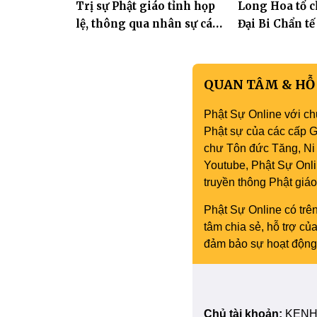
Trị sự Phật giáo tỉnh họp
Long Hoa tổ c
Phòng
lệ, thông qua nhân sự các
Đại Bi Chẩn tế
Ban trực thuộc
quốc thái dân
QUAN TÂM & HỖ
Phật Sự Online với ch
Phật sự của các cấp Gi
chư Tôn đức Tăng, Ni 
Youtube, Phật Sự Onli
truyền thông Phật gi
Phật Sự Online có trên
tâm chia sẻ, hỗ trợ c
đảm bảo sự hoạt động 
Chủ tài khoản:
KENH