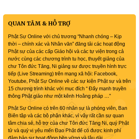
QUAN TÂM & HỖ TRỢ
Phật Sự Online với chủ trương “Nhanh chóng – Kịp
thời – chính xác và Nhân văn” đăng tải các hoạt động
Phật sự của các cấp Giáo hội và các tự viện trong cả
nước cùng các chương trình tu học, thuyết giảng của
chư Tôn đức Tăng, Ni giảng sư được truyền hình trực
tiếp (Live Streaming) trên mạng xã hội: Facebook,
Youtube, Phật Sự Online về các sự kiện Phật sự và trên
15 chương trình khác với mục đích “ Đẩy mạnh truyền
thông Phật giáo như một kênh Hoằng pháp …”
Phật Sự Online có trên 60 nhân sự là phóng viên, Ban
Biên tập và các bộ phận khác, vì vậy rất cần sự quan
tâm chia sẻ, hỗ trợ của chư Tôn đức Tăng Ni, quý Phật
tử và quý vị yêu mến Đạo Phật để có được kinh phí
đảm bảo sự hoạt động bền vững và lâu dài.