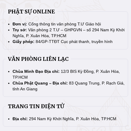
PHẬT SỰ ONLINE
Đơn vị:
Cổng thông tin văn phòng T.Ư Giáo hội
Trụ sở:
Văn phòng 2 T.Ư – GHPGVN – số 294 Nam Kỳ Khởi
Nghĩa, P. Xuân Hòa, TP.HCM
Giấy phép:
84/GP-TTĐT Cục phát thanh, truyền hình
VĂN PHÒNG LIÊN LẠC
Chùa Minh Đạo Địa chỉ:
12/3 BIS Kỳ Đồng, P. Xuân Hòa,
TP.HCM
Chùa Phật Quang – Địa chỉ:
83 Quang Trung, P. Rạch Giá,
tỉnh An Giang
TRANG TIN ĐIỆN TỬ
Địa chỉ:
294 Nam Kỳ Khởi Nghĩa, P. Xuân Hòa, TP.HCM