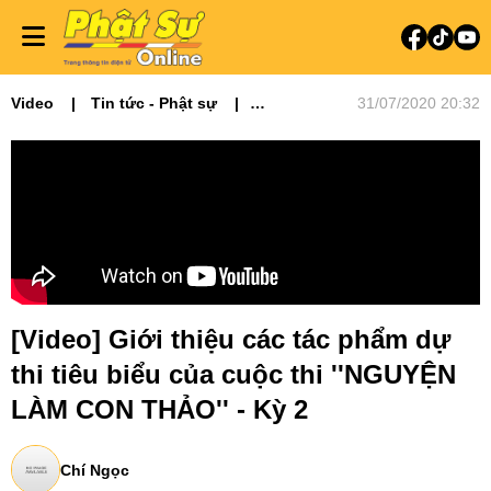
Video
Tin tức - Phật sự
31/07/2020 20:32
Video tin tức
Vu Lan - Nguyện Làm Con Thảo
[Video] Giới thiệu các tác phẩm dự
thi tiêu biểu của cuộc thi ''NGUYỆN
LÀM CON THẢO'' - Kỳ 2
Chí Ngọc