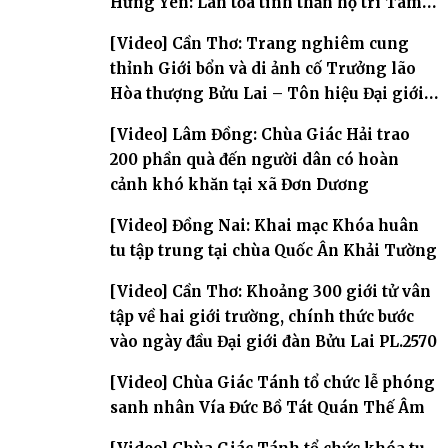
Hưng Yên: Lan tỏa tinh thần hộ trì Tam
bảo
[Video] Cần Thơ: Trang nghiêm cung
thỉnh Giới bổn và di ảnh cố Trưởng lão
Hòa thượng Bửu Lai – Tôn hiệu Đại giới
đàn – về hai giới trường
[Video] Lâm Đồng: Chùa Giác Hải trao
200 phần quà đến người dân có hoàn
cảnh khó khăn tại xã Đơn Dương
[Video] Đồng Nai: Khai mạc Khóa huân
tu tập trung tại chùa Quốc Ân Khải Tường
[Video] Cần Thơ: Khoảng 300 giới tử vân
tập về hai giới trường, chính thức bước
vào ngày đầu Đại giới đàn Bửu Lai PL.2570
[Video] Chùa Giác Tánh tổ chức lễ phóng
sanh nhân Vía Đức Bồ Tát Quán Thế Âm