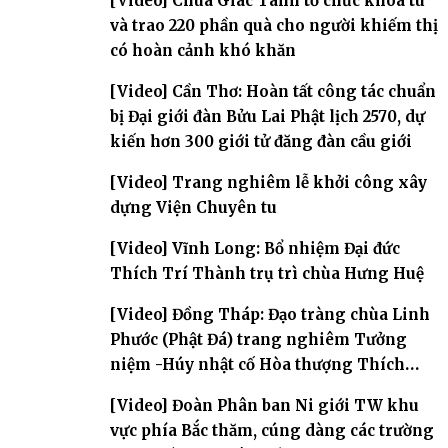
[Video] Chùa Giác Tánh tổ chức khóa tu
và trao 220 phần quà cho người khiếm thị
có hoàn cảnh khó khăn
[Video] Cần Thơ: Hoàn tất công tác chuẩn
bị Đại giới đàn Bửu Lai Phật lịch 2570, dự
kiến hơn 300 giới tử đăng đàn cầu giới
[Video] Trang nghiêm lễ khởi công xây
dựng Viện Chuyên tu
[Video] Vĩnh Long: Bổ nhiệm Đại đức
Thích Trí Thành trụ trì chùa Hưng Huệ
[Video] Đồng Tháp: Đạo tràng chùa Linh
Phước (Phật Đá) trang nghiêm Tưởng
niệm -Húy nhật cố Hòa thượng Thích
Nhuận Sanh lần thứ 11
[Video] Đoàn Phân ban Ni giới TW khu
vực phía Bắc thăm, cúng dàng các trường