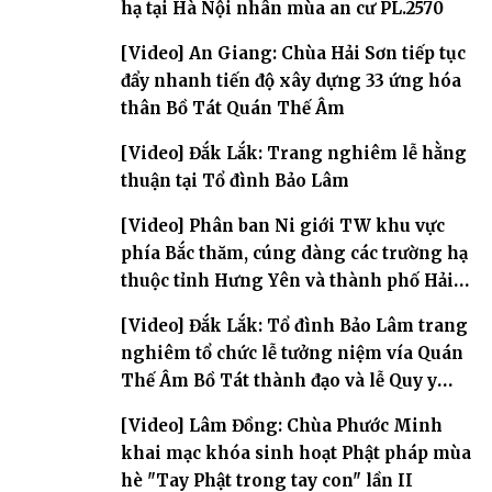
hạ tại Hà Nội nhân mùa an cư PL.2570
[Video] An Giang: Chùa Hải Sơn tiếp tục
đẩy nhanh tiến độ xây dựng 33 ứng hóa
thân Bồ Tát Quán Thế Âm
[Video] Đắk Lắk: Trang nghiêm lễ hằng
thuận tại Tổ đình Bảo Lâm
[Video] Phân ban Ni giới TW khu vực
phía Bắc thăm, cúng dàng các trường hạ
thuộc tỉnh Hưng Yên và thành phố Hải
Phòng
[Video] Đắk Lắk: Tổ đình Bảo Lâm trang
nghiêm tổ chức lễ tưởng niệm vía Quán
Thế Âm Bồ Tát thành đạo và lễ Quy y
Tam bảo
[Video] Lâm Đồng: Chùa Phước Minh
khai mạc khóa sinh hoạt Phật pháp mùa
hè "Tay Phật trong tay con" lần II