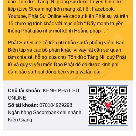
chư Tôn đức Tăng, Ni giảng sư được truyền hình trực
tiếp (Live Streaming) trên mạng xã hội: Facebook,
Youtube, Phật Sự Online về các sự kiện Phật sự và trên
15 chương trình khác với mục đích “ Đẩy mạnh truyền
thông Phật giáo như một kênh Hoằng pháp …”
Phật Sự Online có trên 60 nhân sự là phóng viên, Ban
Biên tập và các bộ phận khác, vì vậy rất cần sự quan
tâm chia sẻ, hỗ trợ của chư Tôn đức Tăng Ni, quý Phật
tử và quý vị yêu mến Đạo Phật để có được kinh phí
đảm bảo sự hoạt động bền vững và lâu dài.
Chủ tài khoản:
KENH PHAT SU
ONLINE
Số tài khoản:
070104929298
Ngân hàng Sacombank chi nhánh
Kiên Giang