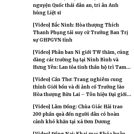
nguyện Quốc thái dân an, tri ân Anh
hùng Liệt sĩ
[Video] Bắc Ninh: Hòa thượng Thích
Thanh Phụng tái suy cử Trưởng Ban Trị
sự GHPGVN tỉnh
[Video] Phân ban Ni giới TW thăm, cúng
dàng các trường hạ tại Ninh Bình và
Hưng Yên: Lan tỏa tinh thần hộ trì Tam
bảo
[Video] Cần Thơ: Trang nghiêm cung
thỉnh Giới bổn và di ảnh cố Trưởng lão
Hòa thượng Bửu Lai – Tôn hiệu Đại giới
đàn – về hai giới trường
[Video] Lâm Đồng: Chùa Giác Hải trao
200 phần quà đến người dân có hoàn
cảnh khó khăn tại xã Đơn Dương
[Video] Đồng Nai: Khai mạc Khóa huân