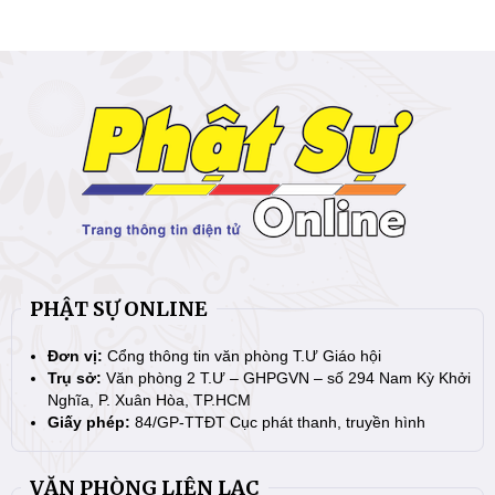
PHẬT SỰ ONLINE
Đơn vị:
Cổng thông tin văn phòng T.Ư Giáo hội
Trụ sở:
Văn phòng 2 T.Ư – GHPGVN – số 294 Nam Kỳ Khởi
Nghĩa, P. Xuân Hòa, TP.HCM
Giấy phép:
84/GP-TTĐT Cục phát thanh, truyền hình
VĂN PHÒNG LIÊN LẠC