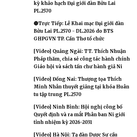
kỳ khảo hạch Đại giới đàn Bửu Lai
PL.2570
🔴Trực Tiếp: Lễ Khai mạc Đại giới đàn
Bửu Lai PL.2570 - DL.2026 do BTS
GHPGVN TP. Cần Thơ tổ chức
[Video] Quảng Ngãi: TT. Thích Nhuận
Pháp thăm, chia sẻ công tác hành chính
Giáo hội và sách tấn chư hành giả Ni
[Video] Đồng Nai: Thượng tọa Thích
Minh Nhẫn thuyết giảng tại khóa Huân
tu tập trung PL.2570
[Video] Ninh Bình: Hội nghị công bố
Quyết định và ra mắt Phân ban Ni giới
tỉnh nhiệm kỳ 2026-2031
[Video] Hà Nội: Tạ đàn Dược Sư cầu