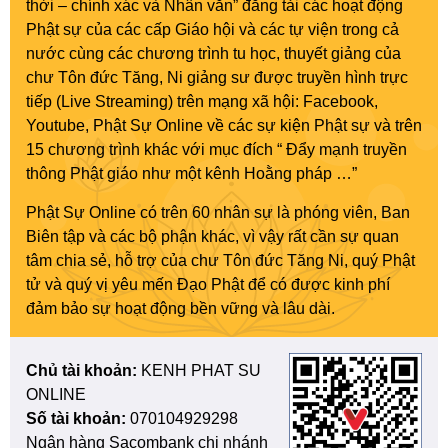
thời – chính xác và Nhân văn” đăng tải các hoạt động
Phật sự của các cấp Giáo hội và các tự viện trong cả
nước cùng các chương trình tu học, thuyết giảng của
chư Tôn đức Tăng, Ni giảng sư được truyền hình trực
tiếp (Live Streaming) trên mạng xã hội: Facebook,
Youtube, Phật Sự Online về các sự kiện Phật sự và trên
15 chương trình khác với mục đích “ Đẩy mạnh truyền
thông Phật giáo như một kênh Hoằng pháp …”
Phật Sự Online có trên 60 nhân sự là phóng viên, Ban
Biên tập và các bộ phận khác, vì vậy rất cần sự quan
tâm chia sẻ, hỗ trợ của chư Tôn đức Tăng Ni, quý Phật
tử và quý vị yêu mến Đạo Phật để có được kinh phí
đảm bảo sự hoạt động bền vững và lâu dài.
Chủ tài khoản:
KENH PHAT SU
ONLINE
Số tài khoản:
070104929298
Ngân hàng Sacombank chi nhánh