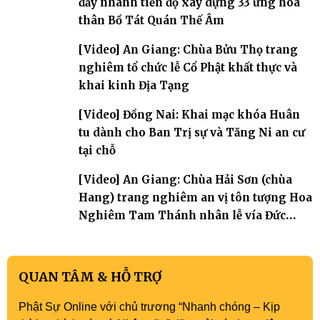
đẩy nhanh tiến độ xây dựng 33 ứng hóa
thân Bồ Tát Quán Thế Âm
[Video] An Giang: Chùa Bửu Thọ trang
nghiêm tổ chức lễ Cổ Phật khất thực và
khai kinh Địa Tạng
[Video] Đồng Nai: Khai mạc khóa Huân
tu dành cho Ban Trị sự và Tăng Ni an cư
tại chỗ
[Video] An Giang: Chùa Hải Sơn (chùa
Hang) trang nghiêm an vị tôn tượng Hoa
Nghiêm Tam Thánh nhân lễ vía Đức
Quán Thế Âm Bồ tát thành đạo
QUAN TÂM & HỖ TRỢ
Phật Sự Online với chủ trương “Nhanh chóng – Kịp