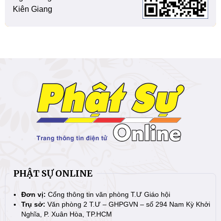
Kiên Giang
PHẬT SỰ ONLINE
Đơn vị:
Cổng thông tin văn phòng T.Ư Giáo hội
Trụ sở:
Văn phòng 2 T.Ư – GHPGVN – số 294 Nam Kỳ Khởi
Nghĩa, P. Xuân Hòa, TP.HCM