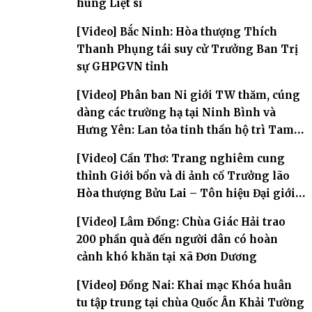
hùng Liệt sĩ
[Video] Bắc Ninh: Hòa thượng Thích
Thanh Phụng tái suy cử Trưởng Ban Trị
sự GHPGVN tỉnh
[Video] Phân ban Ni giới TW thăm, cúng
dàng các trường hạ tại Ninh Bình và
Hưng Yên: Lan tỏa tinh thần hộ trì Tam
bảo
[Video] Cần Thơ: Trang nghiêm cung
thỉnh Giới bổn và di ảnh cố Trưởng lão
Hòa thượng Bửu Lai – Tôn hiệu Đại giới
đàn – về hai giới trường
[Video] Lâm Đồng: Chùa Giác Hải trao
200 phần quà đến người dân có hoàn
cảnh khó khăn tại xã Đơn Dương
[Video] Đồng Nai: Khai mạc Khóa huân
tu tập trung tại chùa Quốc Ân Khải Tường