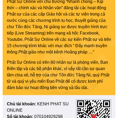
Phật Sự Online với chủ trương “Nhanh chóng – Kịp
thời – chính xác và Nhân văn” đăng tải các hoạt động
Phật sự của các cấp Giáo hội và các tự viện trong cả
nước cùng các chương trình tu học, thuyết giảng của
chư Tôn đức Tăng, Ni giảng sư được truyền hình trực
tiếp (Live Streaming) trên mạng xã hội: Facebook,
Youtube, Phật Sự Online về các sự kiện Phật sự và trên
15 chương trình khác với mục đích “ Đẩy mạnh truyền
thông Phật giáo như một kênh Hoằng pháp …”
Phật Sự Online có trên 60 nhân sự là phóng viên, Ban
Biên tập và các bộ phận khác, vì vậy rất cần sự quan
tâm chia sẻ, hỗ trợ của chư Tôn đức Tăng Ni, quý Phật
tử và quý vị yêu mến Đạo Phật để có được kinh phí
đảm bảo sự hoạt động bền vững và lâu dài.
Chủ tài khoản:
KENH PHAT SU
ONLINE
Số tài khoản:
070104929298