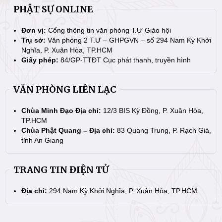
PHẬT SỰ ONLINE
Đơn vị:
Cổng thông tin văn phòng T.Ư Giáo hội
Trụ sở:
Văn phòng 2 T.Ư – GHPGVN – số 294 Nam Kỳ Khởi
Nghĩa, P. Xuân Hòa, TP.HCM
Giấy phép:
84/GP-TTĐT Cục phát thanh, truyền hình
VĂN PHÒNG LIÊN LẠC
Chùa Minh Đạo Địa chỉ:
12/3 BIS Kỳ Đồng, P. Xuân Hòa,
TP.HCM
Chùa Phật Quang – Địa chỉ:
83 Quang Trung, P. Rạch Giá,
tỉnh An Giang
TRANG TIN ĐIỆN TỬ
Địa chỉ:
294 Nam Kỳ Khởi Nghĩa, P. Xuân Hòa, TP.HCM