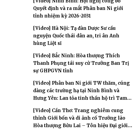
[Video] Ninh Bình: Hội nghị công bố
Quyết định và ra mắt Phân ban Ni giới
tỉnh nhiệm kỳ 2026-2031
[Video] Hà Nội: Tạ đàn Dược Sư cầu
nguyện Quốc thái dân an, tri ân Anh
hùng Liệt sĩ
[Video] Bắc Ninh: Hòa thượng Thích
Thanh Phụng tái suy cử Trưởng Ban Trị
sự GHPGVN tỉnh
[Video] Phân ban Ni giới TW thăm, cúng
dàng các trường hạ tại Ninh Bình và
Hưng Yên: Lan tỏa tinh thần hộ trì Tam
bảo
[Video] Cần Thơ: Trang nghiêm cung
thỉnh Giới bổn và di ảnh cố Trưởng lão
Hòa thượng Bửu Lai – Tôn hiệu Đại giới
đàn – về hai giới trường