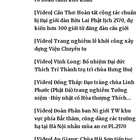
[Video] Cần Thơ: Hoàn tất công tác chuẩn
bị Đại giới đàn Bửu Lai Phật lịch 2570, dự
kiến hơn 300 giới tử đăng đàn cầu giới
[Video] Trang nghiêm lễ khởi công xây
dựng Viện Chuyên tu
[Video] Vĩnh Long: Bổ nhiệm Đại đức
Thích Trí Thành trụ trì chùa Hưng Huệ
[Video] Đồng Tháp: Đạo tràng chùa Linh
Phước (Phật Đá) trang nghiêm Tưởng
niệm -Húy nhật cố Hòa thượng Thích
Nhuận Sanh lần thứ 11
[Video] Đoàn Phân ban Ni giới TW khu
vực phía Bắc thăm, cúng dàng các trường
hạ tại Hà Nội nhân mùa an cư PL.2570
[Video] An Giang: Chùa Hải Sơn tiếp tục