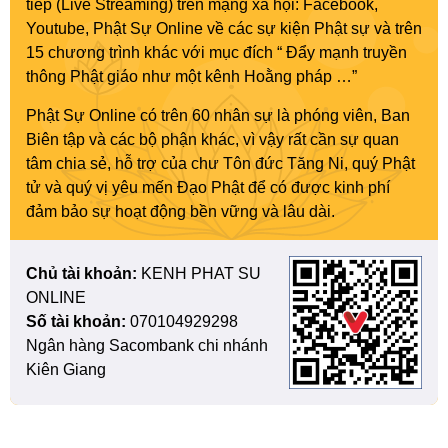
tiếp (Live Streaming) trên mạng xã hội: Facebook,
Youtube, Phật Sự Online về các sự kiện Phật sự và trên
15 chương trình khác với mục đích “ Đẩy mạnh truyền
thông Phật giáo như một kênh Hoằng pháp …”
Phật Sự Online có trên 60 nhân sự là phóng viên, Ban
Biên tập và các bộ phận khác, vì vậy rất cần sự quan
tâm chia sẻ, hỗ trợ của chư Tôn đức Tăng Ni, quý Phật
tử và quý vị yêu mến Đạo Phật để có được kinh phí
đảm bảo sự hoạt động bền vững và lâu dài.
Chủ tài khoản:
KENH PHAT SU
ONLINE
Số tài khoản:
070104929298
Ngân hàng Sacombank chi nhánh
Kiên Giang