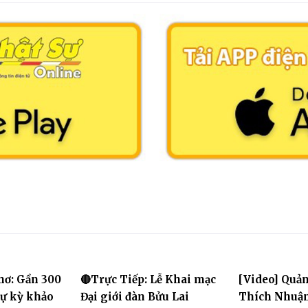
hơ: Gần 300
🔴Trực Tiếp: Lễ Khai mạc
[Video] Quản
dự kỳ khảo
Đại giới đàn Bửu Lai
Thích Nhuận