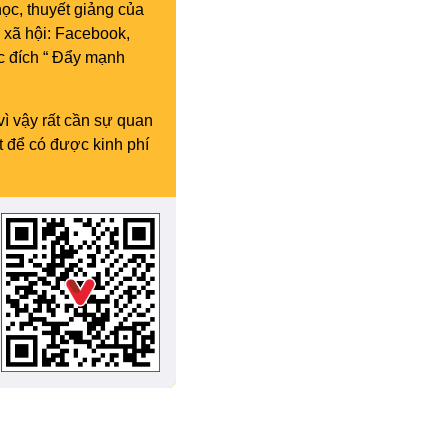
ọc, thuyết giảng của
 xã hội: Facebook,
c đích “ Đẩy mạnh
vì vậy rất cần sự quan
t để có được kinh phí