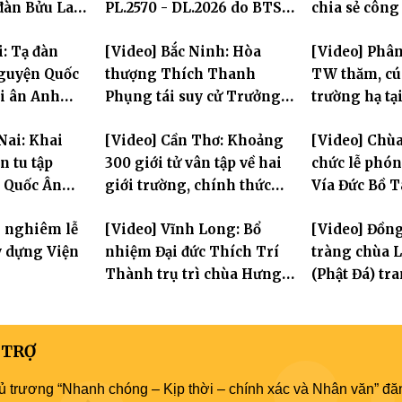
 đàn Bửu Lai
PL.2570 - DL.2026 do BTS
chia sẻ công
GHPGVN TP. Cần Thơ tổ
chính Giáo h
i: Tạ đàn
[Video] Bắc Ninh: Hòa
[Video] Phân
chức
chư hành gi
nguyện Quốc
thượng Thích Thanh
TW thăm, cú
ri ân Anh
Phụng tái suy cử Trưởng
trường hạ tạ
Ban Trị sự GHPGVN tỉnh
Hưng Yên: La
Nai: Khai
[Video] Cần Thơ: Khoảng
[Video] Chùa
thần hộ trì 
 tu tập
300 giới tử vân tập về hai
chức lễ phó
a Quốc Ân
giới trường, chính thức
Vía Đức Bồ 
bước vào ngày đầu Đại giới
Âm
g nghiêm lễ
[Video] Vĩnh Long: Bổ
[Video] Đồn
đàn Bửu Lai PL.2570
y dựng Viện
nhiệm Đại đức Thích Trí
tràng chùa 
Thành trụ trì chùa Hưng
(Phật Đá) t
Huệ
Tưởng niệm 
Hòa thượng
Sanh lần thứ
 TRỢ
ủ trương “Nhanh chóng – Kịp thời – chính xác và Nhân văn” đăn