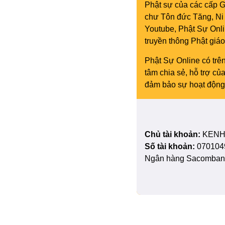
Phật sự của các cấp Gi
chư Tôn đức Tăng, Ni 
Youtube, Phật Sự Onli
truyền thông Phật gi
Phật Sự Online có trên
tâm chia sẻ, hỗ trợ c
đảm bảo sự hoạt động 
Chủ tài khoản:
KENH
Số tài khoản:
070104
Ngân hàng Sacombank