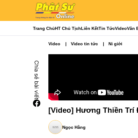
Trang Chủ
HT Chủ Tịch
Liên Kết
Tin Tức
Video
Văn 
Video
Video tin tức
Ni giới
[Video] Hương Thiền Trí
Ngọc Hằng