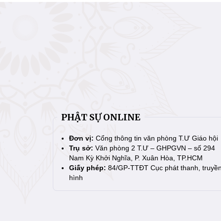
PHẬT SỰ ONLINE
Đơn vị:
Cổng thông tin văn phòng T.Ư Giáo hội
Trụ sở:
Văn phòng 2 T.Ư – GHPGVN – số 294
Nam Kỳ Khởi Nghĩa, P. Xuân Hòa, TP.HCM
Giấy phép:
84/GP-TTĐT Cục phát thanh, truyề
hình