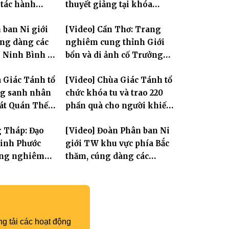
 tác hành
thuyết giảng tại khóa
ội và sách tấn
Huân tu tập trung PL.2570
 ban Ni giới
[Video] Cần Thơ: Trang
ả Ni
ng dàng các
nghiêm cung thỉnh Giới
i Ninh Bình và
bổn và di ảnh cố Trưởng
n tỏa tinh
lão Hòa thượng Bửu Lai –
 Giác Tánh tổ
[Video] Chùa Giác Tánh tổ
Tam bảo
Tôn hiệu Đại giới đàn – về
ng sanh nhân
chức khóa tu và trao 220
hai giới trường
Tát Quán Thế
phần quà cho người khiếm
thị có hoàn cảnh khó khăn
g Tháp: Đạo
[Video] Đoàn Phân ban Ni
Linh Phước
giới TW khu vực phía Bắc
rang nghiêm
thăm, cúng dàng các
-Húy nhật cố
trường hạ tại Hà Nội nhân
 Thích Nhuận
mùa an cư PL.2570
 11
g tải các hoạt động