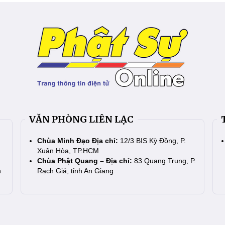
VĂN PHÒNG LIÊN LẠC
Chùa Minh Đạo Địa chỉ:
12/3 BIS Kỳ Đồng, P.
Xuân Hòa, TP.HCM
Chùa Phật Quang – Địa chỉ:
83 Quang Trung, P.
n
Rạch Giá, tỉnh An Giang