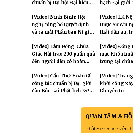
chuẩn bị Đại hội Đại biểu
hạch Đại giới
Phật giáo toàn quốc lần
PL.2570
[Video] Ninh Bình: Hội
[Video] Hà Nộ
thứ X, nhiệm kỳ 2026-2031
nghị công bố Quyết định
Dược Sư cầu 
và ra mắt Phân ban Ni giới
thái dân an, t
tỉnh nhiệm kỳ 2026-2031
hùng Liệt sĩ
[Video] Lâm Đồng: Chùa
[Video] Đồng 
Giác Hải trao 200 phần quà
mạc Khóa huân
đến người dân có hoàn
trung tại chù
cảnh khó khăn tại xã Đơn
Khải Tường
[Video] Cần Thơ: Hoàn tất
[Video] Tran
Dương
công tác chuẩn bị Đại giới
khởi công xâ
đàn Bửu Lai Phật lịch 2570,
Chuyên tu
dự kiến hơn 300 giới tử
đăng đàn cầu giới
QUAN TÂM & HỖ
Phật Sự Online với ch