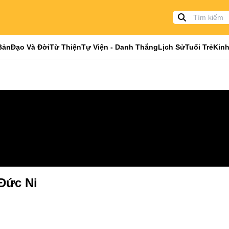
Bản
Đạo Và Đời
Từ Thiện
Tự Viện - Danh Thắng
Lịch Sử
Tuổi Trẻ
Kinh
 Đức Ni