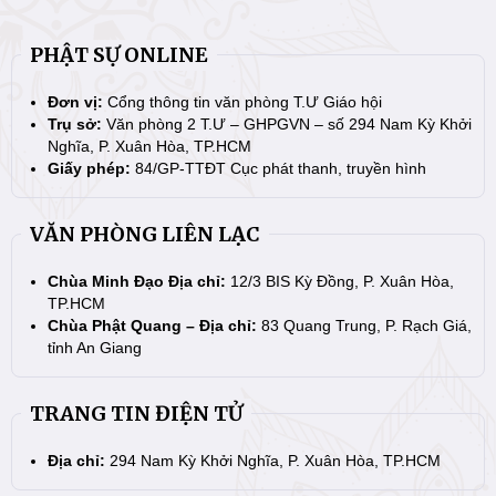
PHẬT SỰ ONLINE
Đơn vị:
Cổng thông tin văn phòng T.Ư Giáo hội
Trụ sở:
Văn phòng 2 T.Ư – GHPGVN – số 294 Nam Kỳ Khởi
Nghĩa, P. Xuân Hòa, TP.HCM
Giấy phép:
84/GP-TTĐT Cục phát thanh, truyền hình
VĂN PHÒNG LIÊN LẠC
Chùa Minh Đạo Địa chỉ:
12/3 BIS Kỳ Đồng, P. Xuân Hòa,
TP.HCM
Chùa Phật Quang – Địa chỉ:
83 Quang Trung, P. Rạch Giá,
tỉnh An Giang
TRANG TIN ĐIỆN TỬ
Địa chỉ:
294 Nam Kỳ Khởi Nghĩa, P. Xuân Hòa, TP.HCM