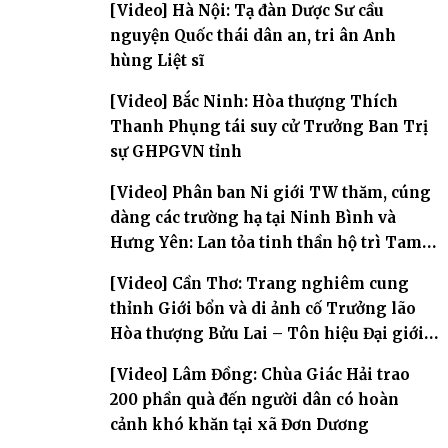
[Video] Hà Nội: Tạ đàn Dược Sư cầu
nguyện Quốc thái dân an, tri ân Anh
hùng Liệt sĩ
[Video] Bắc Ninh: Hòa thượng Thích
Thanh Phụng tái suy cử Trưởng Ban Trị
sự GHPGVN tỉnh
[Video] Phân ban Ni giới TW thăm, cúng
dàng các trường hạ tại Ninh Bình và
Hưng Yên: Lan tỏa tinh thần hộ trì Tam
bảo
[Video] Cần Thơ: Trang nghiêm cung
thỉnh Giới bổn và di ảnh cố Trưởng lão
Hòa thượng Bửu Lai – Tôn hiệu Đại giới
đàn – về hai giới trường
[Video] Lâm Đồng: Chùa Giác Hải trao
200 phần quà đến người dân có hoàn
cảnh khó khăn tại xã Đơn Dương