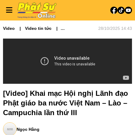
Video
Video tin tức
28/10/2025 14:43
Phật sự TƯGH
Phật sự Quốc tế
Tiêu điểm
VBSeID
[Video] Khai mạc Hội nghị Lãnh đạo
Phật giáo ba nước Việt Nam – Lào –
Campuchia lần thứ III
Ngọc Hằng