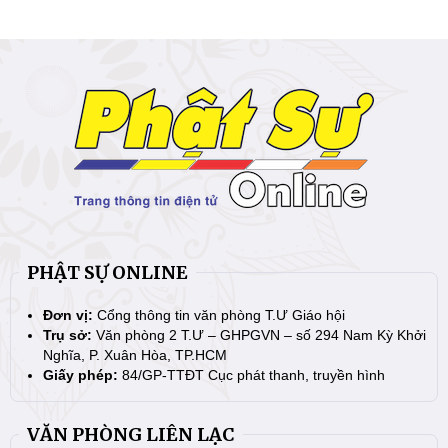
PHẬT SỰ ONLINE
Đơn vị:
Cổng thông tin văn phòng T.Ư Giáo hội
Trụ sở:
Văn phòng 2 T.Ư – GHPGVN – số 294 Nam Kỳ Khởi
Nghĩa, P. Xuân Hòa, TP.HCM
Giấy phép:
84/GP-TTĐT Cục phát thanh, truyền hình
VĂN PHÒNG LIÊN LẠC