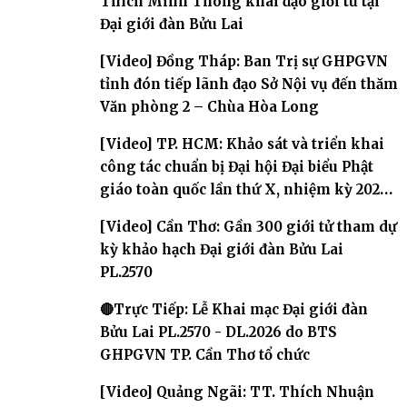
Thích Minh Thông khai đạo giới tử tại
Đại giới đàn Bửu Lai
[Video] Đồng Tháp: Ban Trị sự GHPGVN
tỉnh đón tiếp lãnh đạo Sở Nội vụ đến thăm
Văn phòng 2 – Chùa Hòa Long
[Video] TP. HCM: Khảo sát và triển khai
công tác chuẩn bị Đại hội Đại biểu Phật
giáo toàn quốc lần thứ X, nhiệm kỳ 2026-
2031
[Video] Cần Thơ: Gần 300 giới tử tham dự
kỳ khảo hạch Đại giới đàn Bửu Lai
PL.2570
🔴Trực Tiếp: Lễ Khai mạc Đại giới đàn
Bửu Lai PL.2570 - DL.2026 do BTS
GHPGVN TP. Cần Thơ tổ chức
[Video] Quảng Ngãi: TT. Thích Nhuận