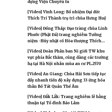
dựng Viện Chuyên tu
[Video] Vĩnh Long: Bổ nhiệm Đại đức
Thích Trí Thành trụ trì chùa Hưng Huệ
[Video] Đồng Tháp: Đạo tràng chùa Linh
Phước (Phật Đá) trang nghiêm Tưởng
niệm -Húy nhật cố Hòa thượng Thích
Nhuận Sanh lần thứ 11
[Video] Đoàn Phân ban Ni giới TW khu
vực phía Bắc thăm, cúng dàng các trường
hạ tại Hà Nội nhân mùa an cư PL.2570
[Video] An Giang: Chùa Hải Sơn tiếp tục
đẩy nhanh tiến độ xây dựng 33 ứng hóa
thân Bồ Tát Quán Thế Âm
[Video] Đắk Lắk: Trang nghiêm lễ hằng
thuận tại Tổ đình Bảo Lâm