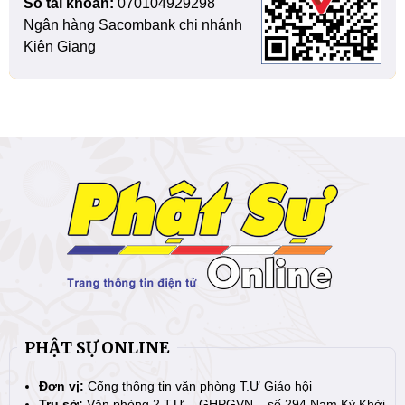
Số tài khoản:
070104929298
Ngân hàng Sacombank chi nhánh
Kiên Giang
PHẬT SỰ ONLINE
Đơn vị:
Cổng thông tin văn phòng T.Ư Giáo hội
Trụ sở:
Văn phòng 2 T.Ư – GHPGVN – số 294 Nam Kỳ Khởi