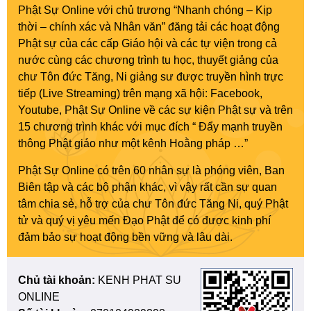
Phật Sự Online với chủ trương “Nhanh chóng – Kịp
thời – chính xác và Nhân văn” đăng tải các hoạt động
Phật sự của các cấp Giáo hội và các tự viện trong cả
nước cùng các chương trình tu học, thuyết giảng của
chư Tôn đức Tăng, Ni giảng sư được truyền hình trực
tiếp (Live Streaming) trên mạng xã hội: Facebook,
Youtube, Phật Sự Online về các sự kiện Phật sự và trên
15 chương trình khác với mục đích “ Đẩy mạnh truyền
thông Phật giáo như một kênh Hoằng pháp …”
Phật Sự Online có trên 60 nhân sự là phóng viên, Ban
Biên tập và các bộ phận khác, vì vậy rất cần sự quan
tâm chia sẻ, hỗ trợ của chư Tôn đức Tăng Ni, quý Phật
tử và quý vị yêu mến Đạo Phật để có được kinh phí
đảm bảo sự hoạt động bền vững và lâu dài.
Chủ tài khoản:
KENH PHAT SU
ONLINE