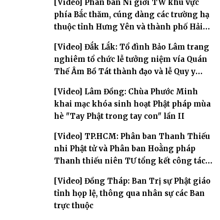
[Video] Phân ban Ni giới TW khu vực
phía Bắc thăm, cúng dàng các trường hạ
thuộc tỉnh Hưng Yên và thành phố Hải
Phòng
[Video] Đắk Lắk: Tổ đình Bảo Lâm trang
nghiêm tổ chức lễ tưởng niệm vía Quán
Thế Âm Bồ Tát thành đạo và lễ Quy y
Tam bảo
[Video] Lâm Đồng: Chùa Phước Minh
khai mạc khóa sinh hoạt Phật pháp mùa
hè "Tay Phật trong tay con" lần II
[Video] TP.HCM: Phân ban Thanh Thiếu
nhi Phật tử và Phân ban Hoằng pháp
Thanh thiếu niên TƯ tổng kết công tác
Phật sự nhiệm kỳ IX (2022 – 2027)
[Video] Đồng Tháp: Ban Trị sự Phật giáo
tỉnh họp lệ, thông qua nhân sự các Ban
trực thuộc