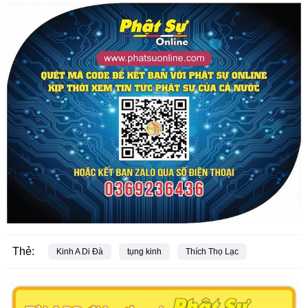
Thẻ:
Kinh A Di Đà
tụng kinh
Thích Thọ Lạc