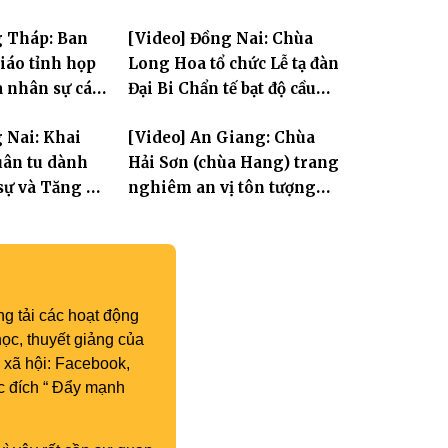
trường hạ thuộc tỉnh Hưng
g Tháp: Ban
[Video] Đồng Nai: Chùa
Yên và thành phố Hải
giáo tỉnh họp
Long Hoa tổ chức Lễ tạ đàn
Phòng
a nhân sự các
Đại Bi Chẩn tế bạt độ cầu
ộc
quốc thái dân an
 Nai: Khai
[Video] An Giang: Chùa
ân tu dành
Hải Sơn (chùa Hang) trang
sự và Tăng Ni
nghiêm an vị tôn tượng
Hoa Nghiêm Tam Thánh
nhân lễ vía Đức Quán Thế
Âm Bồ tát thành đạo
g tải các hoạt động
ọc, thuyết giảng của
 xã hội: Facebook,
c đích “ Đẩy mạnh