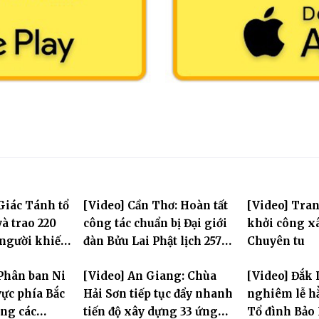
Giác Tánh tổ
[Video] Cần Thơ: Hoàn tất
[Video] Tra
à trao 220
công tác chuẩn bị Đại giới
khởi công x
 người khiếm
đàn Bửu Lai Phật lịch 2570,
Chuyên tu
ảnh khó khăn
dự kiến hơn 300 giới tử
Phân ban Ni
[Video] An Giang: Chùa
[Video] Đắk 
đăng đàn cầu giới
ực phía Bắc
Hải Sơn tiếp tục đẩy nhanh
nghiêm lễ hằ
ng các
tiến độ xây dựng 33 ứng
Tổ đình Bảo