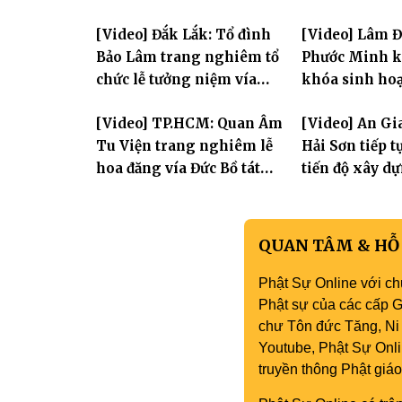
Tưởng niệm -Húy nhật cố
trường hạ tại
[Video] Đắk Lắk: Tổ đình
[Video] Lâm 
Hòa thượng Thích Nhuận
mùa an cư PL.
Bảo Lâm trang nghiêm tổ
Phước Minh k
Sanh lần thứ 11
chức lễ tưởng niệm vía
khóa sinh hoạ
Quán Thế Âm Bồ Tát
mùa hè "Tay 
[Video] TP.HCM: Quan Âm
[Video] An Gi
thành đạo và lễ Quy y Tam
tay con" lần II
Tu Viện trang nghiêm lễ
Hải Sơn tiếp 
bảo
hoa đăng vía Đức Bồ tát
tiến độ xây d
Quán Thế Âm thành đạo
hóa thân Bồ 
Âm
QUAN TÂM & HỖ
Phật Sự Online với ch
Phật sự của các cấp Gi
chư Tôn đức Tăng, Ni 
Youtube, Phật Sự Onli
truyền thông Phật gi