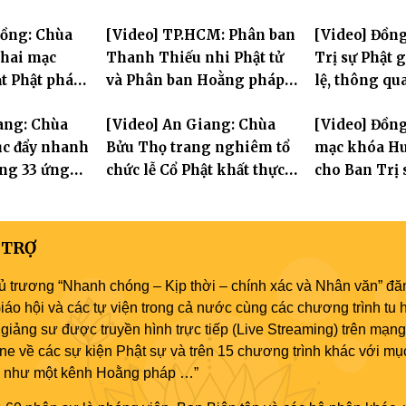
 Hà Nội nhân
hóa thân Bồ Tát Quán Thế
Đồng: Chùa
[Video] TP.HCM: Phân ban
[Video] Đồn
2570
Âm
hai mạc
Thanh Thiếu nhi Phật tử
Trị sự Phật 
t Phật pháp
và Phân ban Hoằng pháp
lệ, thông qu
Phật trong
Thanh thiếu niên TƯ tổng
Ban trực thu
ang: Chùa
[Video] An Giang: Chùa
[Video] Đồng
kết công tác Phật sự nhiệm
tục đẩy nhanh
Bửu Thọ trang nghiêm tổ
mạc khóa Hu
kỳ IX (2022 – 2027)
ựng 33 ứng
chức lễ Cổ Phật khất thực
cho Ban Trị 
Tát Quán Thế
và khai kinh Địa Tạng
an cư tại chỗ
 TRỢ
ủ trương “Nhanh chóng – Kịp thời – chính xác và Nhân văn” đăn
áo hội và các tự viện trong cả nước cùng các chương trình tu h
giảng sư được truyền hình trực tiếp (Live Streaming) trên mạng
ne về các sự kiện Phật sự và trên 15 chương trình khác với mụ
áo như một kênh Hoằng pháp …”