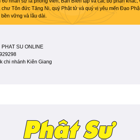
 60 nhân sự là phóng viên, Ban Biên tập và các bộ phận khác, 
ủa chư Tôn đức Tăng Ni, quý Phật tử và quý vị yêu mến Đạo Phậ
bền vững và lâu dài.
 PHAT SU ONLINE
929298
 chi nhánh Kiên Giang