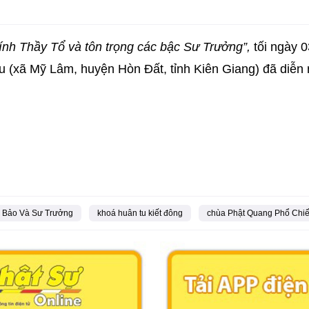
ính Thầy Tổ và tôn trọng các bậc Sư Trưởng”,
tối ngày 
 (xã Mỹ Lâm, huyện Hòn Đất, tỉnh Kiên Giang) đã diễn 
 Bảo Và Sư Trưởng
khoá huân tu kiết đông
chùa Phật Quang Phổ Chi