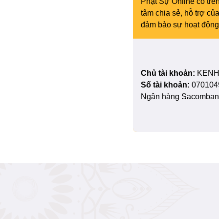
Phật Sự Online có trên
tâm chia sẻ, hỗ trợ c
đảm bảo sự hoạt động 
Chủ tài khoản:
KENH
Số tài khoản:
070104
Ngân hàng Sacombank