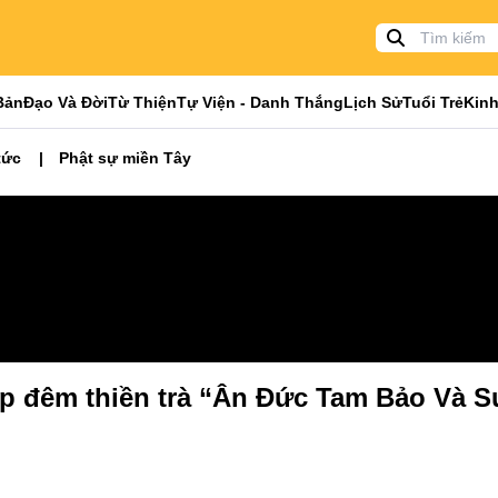
Bản
Đạo Và Đời
Từ Thiện
Tự Viện - Danh Thắng
Lịch Sử
Tuổi Trẻ
Kinh
tức
Phật sự miền Tây
áp đêm thiền trà “Ân Đức Tam Bảo Và 