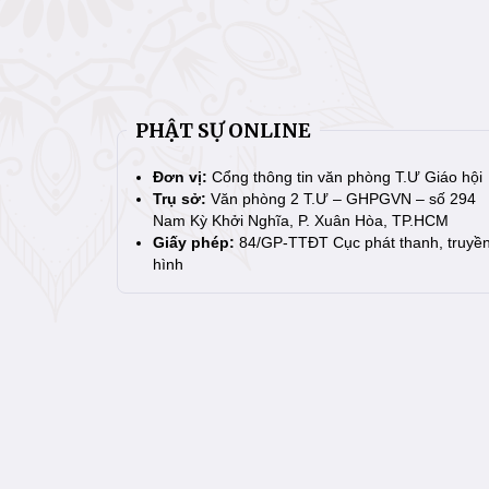
PHẬT SỰ ONLINE
Đơn vị:
Cổng thông tin văn phòng T.Ư Giáo hội
Trụ sở:
Văn phòng 2 T.Ư – GHPGVN – số 294
Nam Kỳ Khởi Nghĩa, P. Xuân Hòa, TP.HCM
Giấy phép:
84/GP-TTĐT Cục phát thanh, truyề
hình