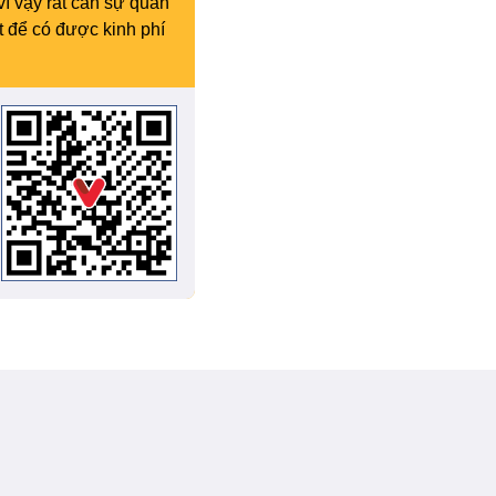
vì vậy rất cần sự quan
t để có được kinh phí