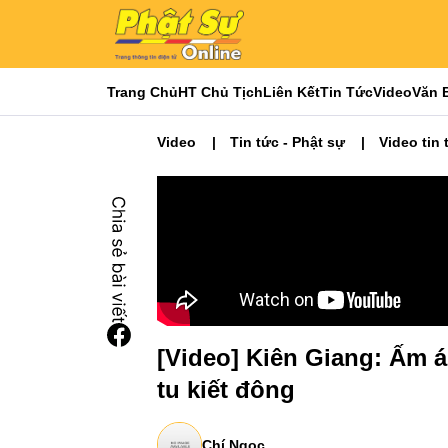
Trang Chủ
HT Chủ Tịch
Liên Kết
Tin Tức
Video
Văn 
Video
Tin tức - Phật sự
Video tin 
[Video] Kiên Giang: Ấm 
tu kiết đông
Chí Ngọc