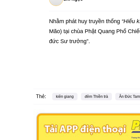
Nhằm phát huy truyền thống
“Hiếu k
Mão) tại chùa Phật Quang Phổ Chiếu
đức Sư trưởng”.
Thẻ:
kiên giang
đêm Thiền trà
Ân Đức Tam