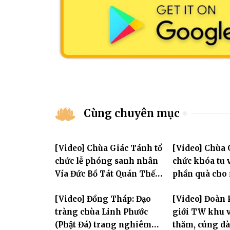
Cùng chuyên mục
[Video] Chùa Giác Tánh tổ
[Video] Chùa 
chức lễ phóng sanh nhân
chức khóa tu v
Vía Đức Bồ Tát Quán Thế
phần quà cho
Âm
thị có hoàn c
[Video] Đồng Tháp: Đạo
[Video] Đoàn 
tràng chùa Linh Phước
giới TW khu v
(Phật Đá) trang nghiêm
thăm, cúng dà