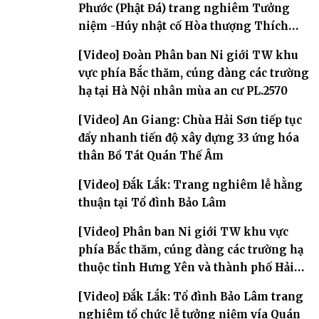
Phước (Phật Đá) trang nghiêm Tưởng
niệm -Húy nhật cố Hòa thượng Thích
Nhuận Sanh lần thứ 11
[Video] Đoàn Phân ban Ni giới TW khu
vực phía Bắc thăm, cúng dàng các trường
hạ tại Hà Nội nhân mùa an cư PL.2570
[Video] An Giang: Chùa Hải Sơn tiếp tục
đẩy nhanh tiến độ xây dựng 33 ứng hóa
thân Bồ Tát Quán Thế Âm
[Video] Đắk Lắk: Trang nghiêm lễ hằng
thuận tại Tổ đình Bảo Lâm
[Video] Phân ban Ni giới TW khu vực
phía Bắc thăm, cúng dàng các trường hạ
thuộc tỉnh Hưng Yên và thành phố Hải
Phòng
[Video] Đắk Lắk: Tổ đình Bảo Lâm trang
nghiêm tổ chức lễ tưởng niệm vía Quán