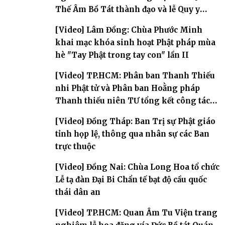
Thế Âm Bồ Tát thành đạo và lễ Quy y
Tam bảo
[Video] Lâm Đồng: Chùa Phước Minh
khai mạc khóa sinh hoạt Phật pháp mùa
hè "Tay Phật trong tay con" lần II
[Video] TP.HCM: Phân ban Thanh Thiếu
nhi Phật tử và Phân ban Hoằng pháp
Thanh thiếu niên TƯ tổng kết công tác
Phật sự nhiệm kỳ IX (2022 – 2027)
[Video] Đồng Tháp: Ban Trị sự Phật giáo
tỉnh họp lệ, thông qua nhân sự các Ban
trực thuộc
[Video] Đồng Nai: Chùa Long Hoa tổ chức
Lễ tạ đàn Đại Bi Chẩn tế bạt độ cầu quốc
thái dân an
[Video] TP.HCM: Quan Âm Tu Viện trang