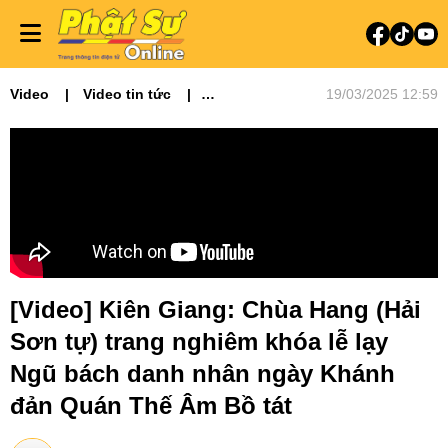
Video
Video tin tức
19/03/2025 12:59
Phật sự miền Tây
[Video] Kiên Giang: Chùa Hang (Hải
Sơn tự) trang nghiêm khóa lễ lạy
Ngũ bách danh nhân ngày Khánh
đản Quán Thế Âm Bồ tát