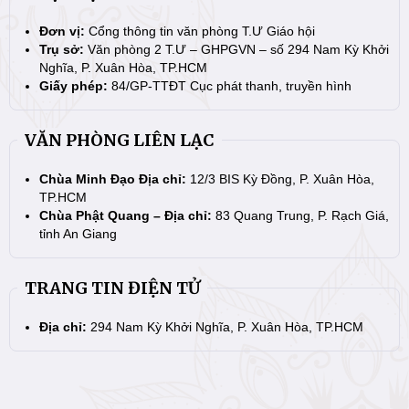
Đơn vị:
Cổng thông tin văn phòng T.Ư Giáo hội
Trụ sở:
Văn phòng 2 T.Ư – GHPGVN – số 294 Nam Kỳ Khởi
Nghĩa, P. Xuân Hòa, TP.HCM
Giấy phép:
84/GP-TTĐT Cục phát thanh, truyền hình
VĂN PHÒNG LIÊN LẠC
Chùa Minh Đạo Địa chỉ:
12/3 BIS Kỳ Đồng, P. Xuân Hòa,
TP.HCM
Chùa Phật Quang – Địa chỉ:
83 Quang Trung, P. Rạch Giá,
tỉnh An Giang
TRANG TIN ĐIỆN TỬ
Địa chỉ:
294 Nam Kỳ Khởi Nghĩa, P. Xuân Hòa, TP.HCM