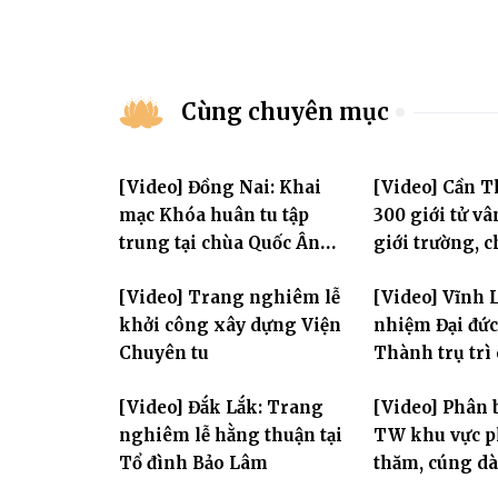
Cùng chuyên mục
[Video] Đồng Nai: Khai
[Video] Cần 
mạc Khóa huân tu tập
300 giới tử vâ
trung tại chùa Quốc Ân
giới trường, 
Khải Tường
bước vào ngày
[Video] Trang nghiêm lễ
[Video] Vĩnh 
đàn Bửu Lai P
khởi công xây dựng Viện
nhiệm Đại đức
Chuyên tu
Thành trụ trì
Huệ
[Video] Đắk Lắk: Trang
[Video] Phân 
nghiêm lễ hằng thuận tại
TW khu vực p
Tổ đình Bảo Lâm
thăm, cúng dà
trường hạ thu