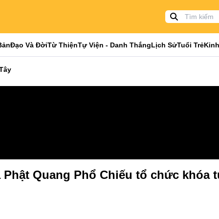
Bản
Đạo Và Đời
Từ Thiện
Tự Viện - Danh Thắng
Lịch Sử
Tuổi Trẻ
Kinh
 Tây
a Phật Quang Phổ Chiếu tổ chức khóa 