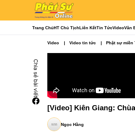
Trang Chủ
HT Chủ Tịch
Liên Kết
Tin Tức
Video
Văn 
Video
Video tin tức
Phật sự miền
[Video] Kiên Giang: Chù
Ngọc Hằng