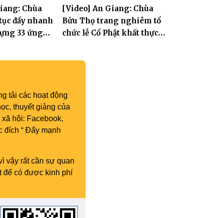
Giang: Chùa
[Video] An Giang: Chùa
II
kết công tác Phật sự nhiệm
 tục đẩy nhanh
Bửu Thọ trang nghiêm tổ
kỳ IX (2022 – 2027)
dựng 33 ứng
chức lễ Cổ Phật khất thực
 Tát Quán Thế
và khai kinh Địa Tạng
g tải các hoạt động
ọc, thuyết giảng của
 xã hội: Facebook,
c đích “ Đẩy mạnh
vì vậy rất cần sự quan
t để có được kinh phí