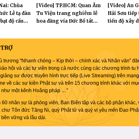
Nai: Chùa
[Video] TP.HCM: Quan Âm
[Video] An 
phố Hải
thành đạo và lễ Quy y Tam
tay con" lần 
hức Lễ tạ đàn
Tu Viện trang nghiêm lễ
Hải Sơn tiếp
bảo
 bạt độ cầu
hoa đăng vía Đức Bồ tát
tiến độ xây 
 an
Quán Thế Âm thành đạo
hóa thân Bồ
Âm
 TRỢ
ủ trương “Nhanh chóng – Kịp thời – chính xác và Nhân văn” đăn
áo hội và các tự viện trong cả nước cùng các chương trình tu h
giảng sư được truyền hình trực tiếp (Live Streaming) trên mạng
ne về các sự kiện Phật sự và trên 15 chương trình khác với mụ
áo như một kênh Hoằng pháp …”
 60 nhân sự là phóng viên, Ban Biên tập và các bộ phận khác, 
ủa chư Tôn đức Tăng Ni, quý Phật tử và quý vị yêu mến Đạo Phậ
bền vững và lâu dài.