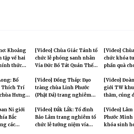
Thơ: Khoảng
[Video] Chùa Giác Tánh tổ
[Video] Chùa
n tập về hai
chức lễ phóng sanh nhân
chức khóa tu
chính thức
Vía Đức Bồ Tát Quán Thế
phần quà ch
 đầu Đại giới
Âm
thị có hoàn
Long: Bổ
[Video] Đồng Tháp: Đạo
[Video] Đoà
L.2570
 Thích Trí
tràng chùa Linh Phước
giới TW khu
 chùa Hưng
(Phật Đá) trang nghiêm
thăm, cúng 
Tưởng niệm -Húy nhật cố
trường hạ tạ
ban Ni giới
[Video] Đắk Lắk: Tổ đình
[Video] Lâm
Hòa thượng Thích Nhuận
mùa an cư PL
hía Bắc
Bảo Lâm trang nghiêm tổ
Phước Minh 
Sanh lần thứ 11
ng các
chức lễ tưởng niệm vía
khóa sinh h
ộc tỉnh Hưng
Quán Thế Âm Bồ Tát
mùa hè "Tay