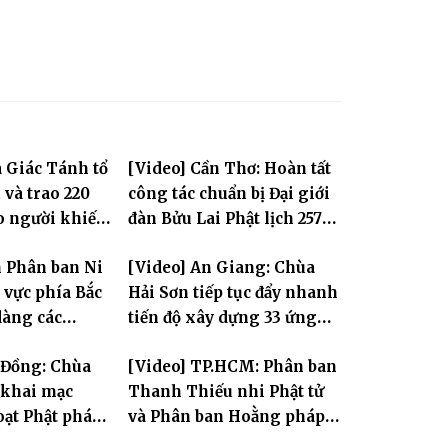
 Giác Tánh tổ
[Video] Cần Thơ: Hoàn tất
 và trao 220
công tác chuẩn bị Đại giới
o người khiếm
đàn Bửu Lai Phật lịch 2570,
 cảnh khó khăn
dự kiến hơn 300 giới tử
n Phân ban Ni
[Video] An Giang: Chùa
đăng đàn cầu giới
 vực phía Bắc
Hải Sơn tiếp tục đẩy nhanh
dàng các
tiến độ xây dựng 33 ứng
i Hà Nội nhân
hóa thân Bồ Tát Quán Thế
 Đồng: Chùa
[Video] TP.HCM: Phân ban
.2570
Âm
khai mạc
Thanh Thiếu nhi Phật tử
oạt Phật pháp
và Phân ban Hoằng pháp
 Phật trong
Thanh thiếu niên TƯ tổng