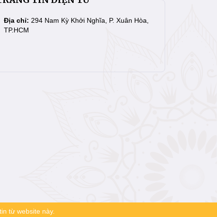
Địa chỉ:
294 Nam Kỳ Khởi Nghĩa, P. Xuân Hòa,
TP.HCM
in từ website này.