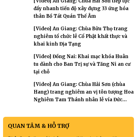
[Video] An Giang: Chùa Hải Sơn tiếp tục
đẩy nhanh tiến độ xây dựng 33 ứng hóa
thân Bồ Tát Quán Thế Âm
[Video] An Giang: Chùa Bửu Thọ trang
nghiêm tổ chức lễ Cổ Phật khất thực và
khai kinh Địa Tạng
[Video] Đồng Nai: Khai mạc khóa Huân
tu dành cho Ban Trị sự và Tăng Ni an cư
tại chỗ
[Video] An Giang: Chùa Hải Sơn (chùa
Hang) trang nghiêm an vị tôn tượng Hoa
Nghiêm Tam Thánh nhân lễ vía Đức
Quán Thế Âm Bồ tát thành đạo
QUAN TÂM & HỖ TRỢ