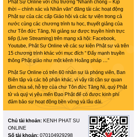
Phật Sự Online với chủ trương “Nhanh chóng – Kịp
thời – chính xác và Nhân văn” đăng tải các hoạt động
Phật sự của các cấp Giáo hội và các tự viện trong cả
nước cùng các chương trình tu học, thuyết giảng của
chư Tôn đức Tăng, Ni giảng sư được truyền hình trực
tiếp (Live Streaming) trên mạng xã hội: Facebook,
Youtube, Phật Sự Online về các sự kiện Phật sự và trên
15 chương trình khác với mục đích “ Đẩy mạnh truyền
thông Phật giáo như một kênh Hoằng pháp …”
Phật Sự Online có trên 60 nhân sự là phóng viên, Ban
Biên tập và các bộ phận khác, vì vậy rất cần sự quan
tâm chia sẻ, hỗ trợ của chư Tôn đức Tăng Ni, quý Phật
tử và quý vị yêu mến Đạo Phật để có được kinh phí
đảm bảo sự hoạt động bền vững và lâu dài.
Chủ tài khoản:
KENH PHAT SU
ONLINE
Số tài khoản:
070104929298