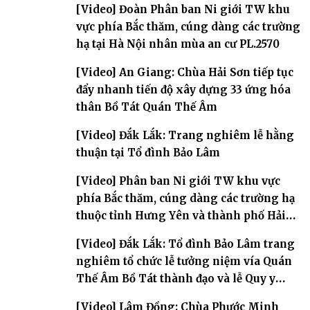
[Video] Đoàn Phân ban Ni giới TW khu
vực phía Bắc thăm, cúng dàng các trường
hạ tại Hà Nội nhân mùa an cư PL.2570
[Video] An Giang: Chùa Hải Sơn tiếp tục
đẩy nhanh tiến độ xây dựng 33 ứng hóa
thân Bồ Tát Quán Thế Âm
[Video] Đắk Lắk: Trang nghiêm lễ hằng
thuận tại Tổ đình Bảo Lâm
[Video] Phân ban Ni giới TW khu vực
phía Bắc thăm, cúng dàng các trường hạ
thuộc tỉnh Hưng Yên và thành phố Hải
Phòng
[Video] Đắk Lắk: Tổ đình Bảo Lâm trang
nghiêm tổ chức lễ tưởng niệm vía Quán
Thế Âm Bồ Tát thành đạo và lễ Quy y
Tam bảo
[Video] Lâm Đồng: Chùa Phước Minh