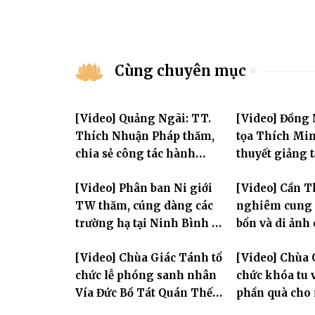
Cùng chuyên mục
[Video] Quảng Ngãi: TT.
[Video] Đồng
Thích Nhuận Pháp thăm,
tọa Thích Mi
chia sẻ công tác hành
thuyết giảng 
chính Giáo hội và sách tấn
Huân tu tập t
[Video] Phân ban Ni giới
[Video] Cần T
chư hành giả Ni
TW thăm, cúng dàng các
nghiêm cung 
trường hạ tại Ninh Bình và
bổn và di ảnh
Hưng Yên: Lan tỏa tinh
lão Hòa thượn
[Video] Chùa Giác Tánh tổ
[Video] Chùa 
thần hộ trì Tam bảo
Tôn hiệu Đại g
chức lễ phóng sanh nhân
chức khóa tu v
hai giới trườ
Vía Đức Bồ Tát Quán Thế
phần quà cho
Âm
thị có hoàn c