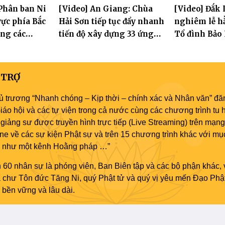
Phân ban Ni
[Video] An Giang: Chùa
[Video] Đắk 
đăng đàn cầu giới
ực phía Bắc
Hải Sơn tiếp tục đẩy nhanh
nghiêm lễ hằ
ng các
tiến độ xây dựng 33 ứng
Tổ đình Bảo
 Hà Nội nhân
hóa thân Bồ Tát Quán Thế
2570
Âm
 TRỢ
ủ trương “Nhanh chóng – Kịp thời – chính xác và Nhân văn” đăn
áo hội và các tự viện trong cả nước cùng các chương trình tu h
giảng sư được truyền hình trực tiếp (Live Streaming) trên mạng
ne về các sự kiện Phật sự và trên 15 chương trình khác với mụ
áo như một kênh Hoằng pháp …”
 60 nhân sự là phóng viên, Ban Biên tập và các bộ phận khác, 
ủa chư Tôn đức Tăng Ni, quý Phật tử và quý vị yêu mến Đạo Phậ
bền vững và lâu dài.