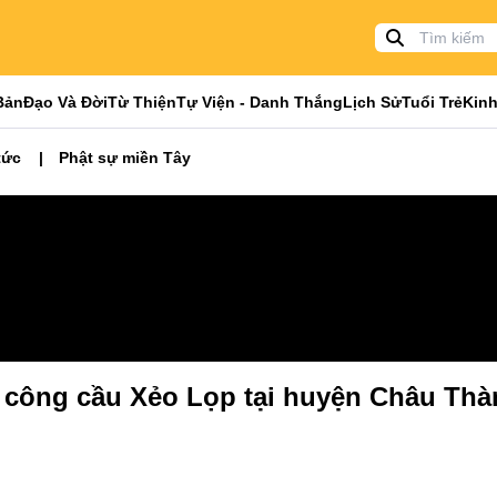
Bản
Đạo Và Đời
Từ Thiện
Tự Viện - Danh Thắng
Lịch Sử
Tuổi Trẻ
Kinh
tức
Phật sự miền Tây
i công cầu Xẻo Lọp tại huyện Châu Th