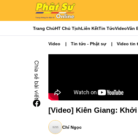
Trang Chủ
HT Chủ Tịch
Liên Kết
Tin Tức
Video
Văn 
Video
Tin tức - Phật sự
Video tin 
[Video] Kiên Giang: Khở
Chí Ngọc