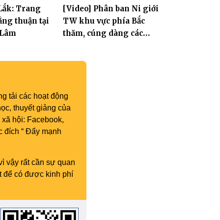
Lắk: Trang
[Video] Phân ban Ni giới
ng thuận tại
TW khu vực phía Bắc
 Lâm
thăm, cúng dàng các
trường hạ thuộc tỉnh Hưng
Yên và thành phố Hải
Phòng
g tải các hoạt động
ọc, thuyết giảng của
 xã hội: Facebook,
c đích “ Đẩy mạnh
vì vậy rất cần sự quan
t để có được kinh phí