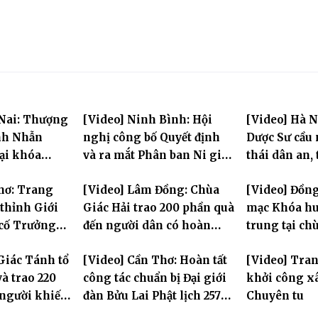
 Nai: Thượng
[Video] Ninh Bình: Hội
[Video] Hà N
nh Nhẫn
nghị công bố Quyết định
Dược Sư cầu
tại khóa
và ra mắt Phân ban Ni giới
thái dân an, 
rung PL.2570
tỉnh nhiệm kỳ 2026-2031
hùng Liệt sĩ
hơ: Trang
[Video] Lâm Đồng: Chùa
[Video] Đồng
thỉnh Giới
Giác Hải trao 200 phần quà
mạc Khóa hu
 cố Trưởng
đến người dân có hoàn
trung tại ch
g Bửu Lai –
cảnh khó khăn tại xã Đơn
Khải Tường
Giác Tánh tổ
[Video] Cần Thơ: Hoàn tất
[Video] Tra
iới đàn – về
Dương
à trao 220
công tác chuẩn bị Đại giới
khởi công x
ng
 người khiếm
đàn Bửu Lai Phật lịch 2570,
Chuyên tu
ảnh khó khăn
dự kiến hơn 300 giới tử