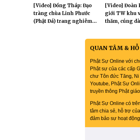
[Video] Đồng Tháp: Đạo
[Video] Đoàn 
tràng chùa Linh Phước
giới TW khu v
(Phật Đá) trang nghiêm
thăm, cúng dà
Tưởng niệm -Húy nhật cố
trường hạ tại
Hòa thượng Thích Nhuận
mùa an cư PL.
Sanh lần thứ 11
QUAN TÂM & HỖ
Phật Sự Online với ch
Phật sự của các cấp Gi
chư Tôn đức Tăng, Ni 
Youtube, Phật Sự Onli
truyền thông Phật gi
Phật Sự Online có trên
tâm chia sẻ, hỗ trợ c
đảm bảo sự hoạt động 