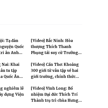
ội: Tạ đàn
[Video] Bắc Ninh: Hòa
 nguyện Quốc
thượng Thích Thanh
tri ân Anh
Phụng tái suy cử Trưởng
Ban Trị sự GHPGVN tỉnh
 Nai: Khai
[Video] Cần Thơ: Khoảng
ân tu tập
300 giới tử vân tập về hai
ùa Quốc Ân
giới trường, chính thức
bước vào ngày đầu Đại giới
ng nghiêm lễ
[Video] Vĩnh Long: Bổ
đàn Bửu Lai PL.2570
ây dựng Viện
nhiệm Đại đức Thích Trí
Thành trụ trì chùa Hưng
Huệ