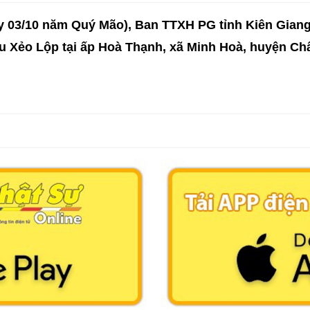
y 03/10 năm Quý Mão), Ban TTXH PG tỉnh Kiên Gian
u Xẻo Lộp tại ấp Hoà Thạnh, xã Minh Hoà, huyện Châ