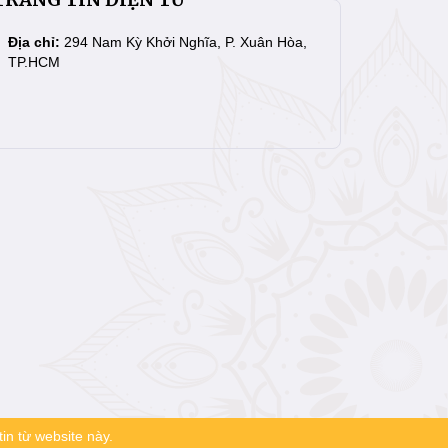
Địa chỉ:
294 Nam Kỳ Khởi Nghĩa, P. Xuân Hòa,
TP.HCM
in từ website này.